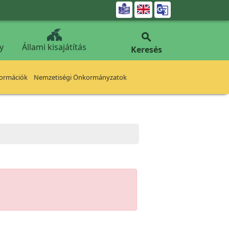


y
Állami kisajátítás
Keresés
formációk
Nemzetiségi Önkormányzatok