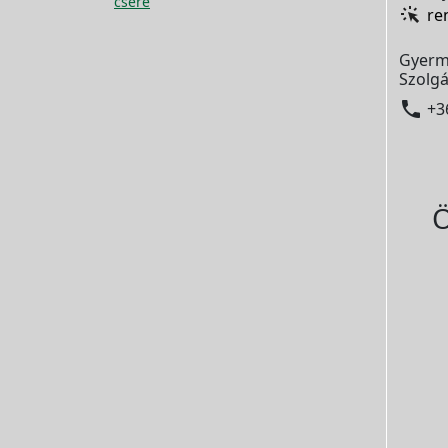
csere
re
Gyerm
Szolgá

+3
Ö