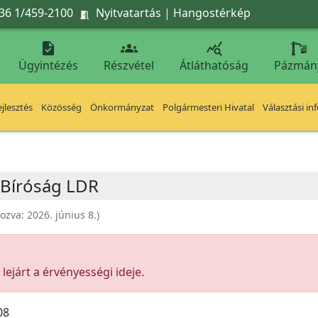
36 1/459-2100
Nyitvatartás
|
Hangostérkép




Ügyintézés
Részvétel
Átláthatóság
Pázmán
jlesztés
Közösség
Önkormányzat
Polgármesteri Hivatal
Választási in
i Bíróság LDR
hozva:
2026. június 8.
)
ejárt a érvényességi ideje.
08