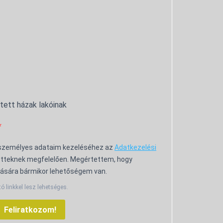
ntett házak lakóinak
 személyes adataim kezeléséhez az
Adatkezelési
tteknek megfelelően. Megértettem, hogy
ására bármikor lehetőségem van.
tó linkkel lesz lehetséges.
Feliratkozom!