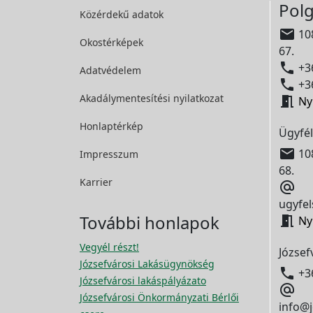
Polg
Közérdekű adatok

108
Okostérképek
67.

+36
Adatvédelem

+36
Akadálymentesítési
nyilatkozat

Ny
Honlaptérkép
Ügyfél

108
Impresszum
68.
Karrier

ugyfel
További honlapok

Ny
Vegyél részt!
József
Józsefvárosi Lakásügynökség

+3
Józsefvárosi lakáspályázato

Józsefvárosi Önkormányzati Bérlői
info@j