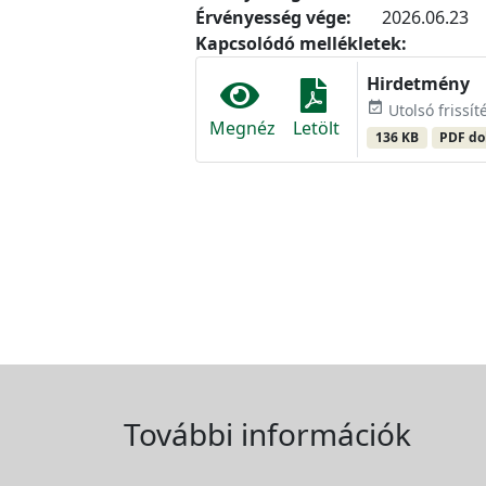
Érvényesség vége:
2026.06.23
Kapcsolódó mellékletek:
Hirdetmény
event_available
Utolsó frissít
Megnéz
Letölt
136 KB
PDF d
További információk