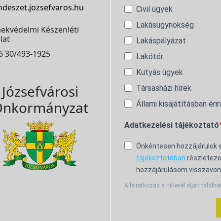
ndeszet.jozsefvaros.hu
Civil ügyek
Lakásügynökség
ekvédelmi Készenléti
lat
Lakáspályázat
6 30/493-1925
Lakótér
Kutyás ügyek
Józsefvárosi
Társasházi hírek
nkormányzat
Állami kisajátításban éri
Adatkezelési tájékoztató
Önkéntesen hozzájárulok
tájékoztatóban
részleteze
hozzájárulásom visszavon
A leiratkozás a hírlevél alján találha