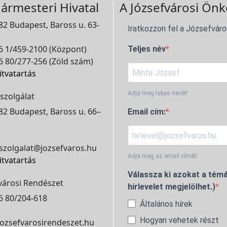
ármesteri Hivatal
A Józsefvárosi Önk
2 Budapest, Baross u. 63-
Iratkozzon fel a Józsefváro
 1/459-2100 (Központ)
Teljes név
 80/277-256 (Zöld szám)
itvatartás
Adja meg teljes nevét!
szolgálat
2 Budapest, Baross u. 66–
Email cím:
szolgalat@jozsefvaros.hu
Adja meg az email címét!
itvatartás
Válassza ki azokat a témá
városi Rendészet
hírlevelet megjelölhet.)
6 80/204-618
Általános hírek
Hogyan vehetek részt
ozsefvarosirendeszet.hu