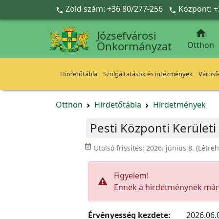
Ugrás a fő tartalomra
Zöld szám: +36 80/277-256
Központ: +



Józsefvárosi
Önkormányzat
Otthon
Hirdetőtábla
Szolgáltatások és intézmények
Városfe
Otthon
Hirdetőtábla
Hirdetmények
Pesti Központi Kerület
event_available
Utolsó frissítés:
2026. június 8.
(Létre
Figyelem!
Ennek a hirdetménynek már l
Érvényesség kezdete:
2026.06.