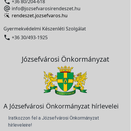

+36 80/204-618

info@jozsefvarosirendeszet.hu
rendeszet.jozsefvaros.hu
Gyermekvédelmi Készenléti Szolgálat

+36 30/493-1925
Józsefvárosi Önkormányzat
A Józsefvárosi Önkormányzat hírlevelei
Iratkozzon fel a Józsefvárosi Önkormányzat
hírleveleire!