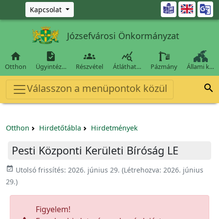
Ugrás a fő tartalomra

Kapcsolat
Józsefvárosi Önkormányzat




Otthon
Ügyintéz…
Részvétel
Átláthat…
Pázmány
Állami k…
Válasszon a menüpontok közül

Otthon
Hirdetőtábla
Hirdetmények
Pesti Központi Kerületi Bíróság LE
event_available
Utolsó frissítés:
2026. június 29.
(Létrehozva:
2026. június
29.
)
Figyelem!