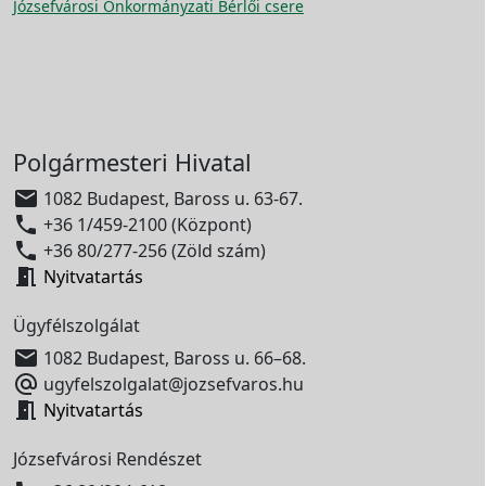
Józsefvárosi Önkormányzati Bérlői csere
Polgármesteri Hivatal

1082 Budapest, Baross u. 63-67.

+36 1/459-2100 (Központ)

+36 80/277-256 (Zöld szám)

Nyitvatartás
Ügyfélszolgálat

1082 Budapest, Baross u. 66–68.

ugyfelszolgalat@jozsefvaros.hu

Nyitvatartás
Józsefvárosi Rendészet