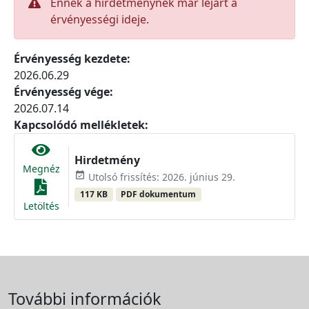
Ennek a hirdetménynek már lejárt a
érvényességi ideje.
Érvényesség kezdete:
2026.06.29
Érvényesség vége:
2026.07.14
Kapcsolódó mellékletek:
Hirdetmény
Megnéz
event_available
Utolsó frissítés: 2026. június 29.
117 KB
PDF dokumentum
Letöltés
További információk