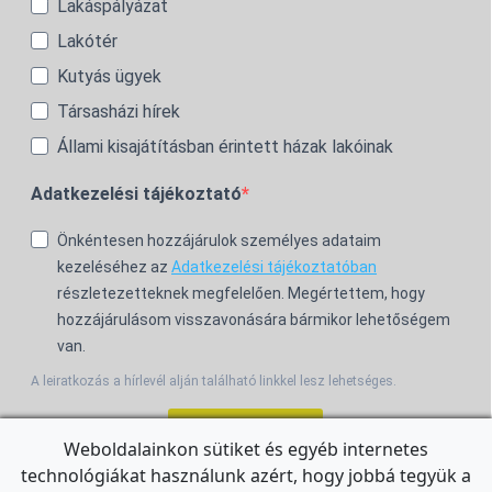
Lakáspályázat
Lakótér
Kutyás ügyek
Társasházi hírek
Állami kisajátításban érintett házak lakóinak
Adatkezelési tájékoztató
Önkéntesen hozzájárulok személyes adataim
kezeléséhez az
Adatkezelési tájékoztatóban
részletezetteknek megfelelően. Megértettem, hogy
hozzájárulásom visszavonására bármikor lehetőségem
van.
A leiratkozás a hírlevél alján található linkkel lesz lehetséges.
Feliratkozom!
Weboldalainkon sütiket és egyéb internetes
technológiákat használunk azért, hogy jobbá tegyük a
For the English Newsletter, click
HERE.