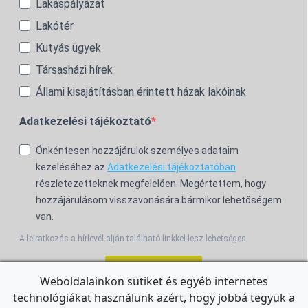
Lakáspályázat
Lakótér
Kutyás ügyek
Társasházi hírek
Állami kisajátításban érintett házak lakóinak
Adatkezelési tájékoztató
Önkéntesen hozzájárulok személyes adataim
kezeléséhez az
Adatkezelési tájékoztatóban
részletezetteknek megfelelően. Megértettem, hogy
hozzájárulásom visszavonására bármikor lehetőségem
van.
A leiratkozás a hírlevél alján található linkkel lesz lehetséges.
Feliratkozom!
Weboldalainkon sütiket és egyéb internetes
technológiákat használunk azért, hogy jobbá tegyük a
For the English Newsletter, click
HERE.