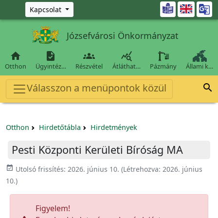
Ugrás a fő tartalomra

Kapcsolat
Józsefvárosi Önkormányzat




Otthon
Ügyintéz…
Részvétel
Átláthat…
Pázmány
Állami k…
Válasszon a menüpontok közül

Otthon
Hirdetőtábla
Hirdetmények
Pesti Központi Kerületi Bíróság MA
event_available
Utolsó frissítés:
2026. június 10.
(Létrehozva:
2026. június
10.
)
Figyelem!