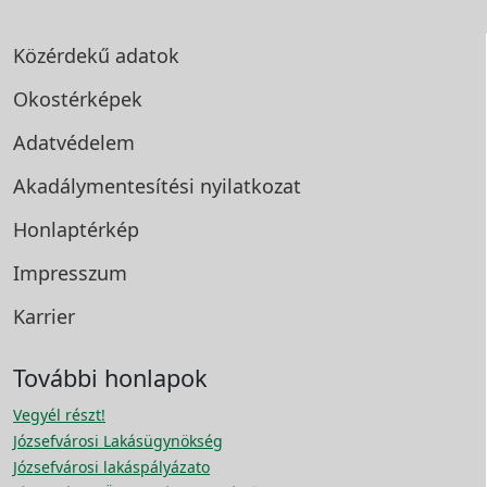
Közérdekű adatok
Okostérképek
Adatvédelem
Akadálymentesítési
nyilatkozat
Honlaptérkép
Impresszum
Karrier
További honlapok
Vegyél részt!
Józsefvárosi Lakásügynökség
Józsefvárosi lakáspályázato