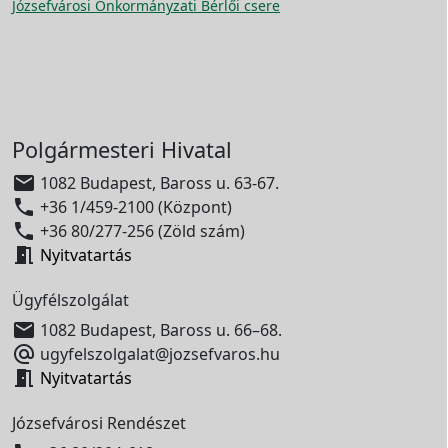
Józsefvárosi Önkormányzati Bérlői csere
Polgármesteri Hivatal

1082 Budapest, Baross u. 63-67.

+36 1/459-2100 (Központ)

+36 80/277-256 (Zöld szám)

Nyitvatartás
Ügyfélszolgálat

1082 Budapest, Baross u. 66–68.

ugyfelszolgalat@jozsefvaros.hu

Nyitvatartás
Józsefvárosi Rendészet