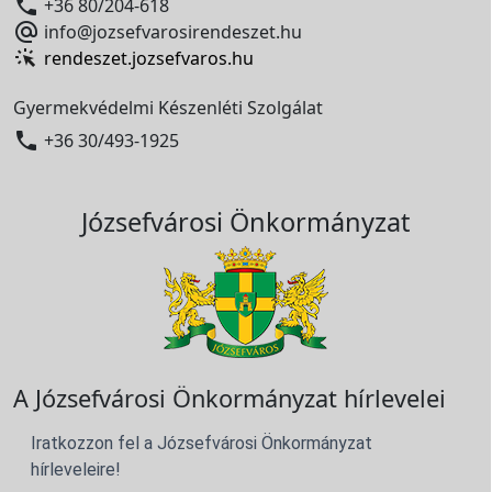

+36 80/204-618

info@jozsefvarosirendeszet.hu
rendeszet.jozsefvaros.hu
Gyermekvédelmi Készenléti Szolgálat

+36 30/493-1925
Józsefvárosi Önkormányzat
A Józsefvárosi Önkormányzat hírlevelei
Iratkozzon fel a Józsefvárosi Önkormányzat
hírleveleire!