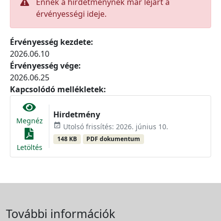
Ennek a hirdetménynek már lejárt a
érvényességi ideje.
Érvényesség kezdete:
2026.06.10
Érvényesség vége:
2026.06.25
Kapcsolódó mellékletek:
Hirdetmény
Megnéz
event_available
Utolsó frissítés: 2026. június 10.
148 KB
PDF dokumentum
Letöltés
További információk