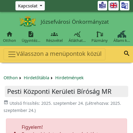
Ugrás a fő tartalomra

Kapcsolat
Józsefvárosi Önkormányzat




Otthon
Ügyintéz…
Részvétel
Átláthat…
Pázmány
Állami k…
Válasszon a menüpontok közül

Otthon
Hirdetőtábla
Hirdetmények
Pesti Központi Kerületi Bíróság MR
event_available
Utolsó frissítés:
2025. szeptember 24.
(Létrehozva:
2025.
szeptember 24.
)
Figyelem!