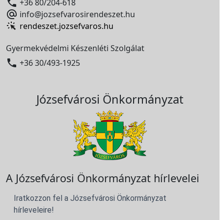

+36 80/204-618

info@jozsefvarosirendeszet.hu
rendeszet.jozsefvaros.hu
Gyermekvédelmi Készenléti Szolgálat

+36 30/493-1925
Józsefvárosi Önkormányzat
A Józsefvárosi Önkormányzat hírlevelei
Iratkozzon fel a Józsefvárosi Önkormányzat
hírleveleire!