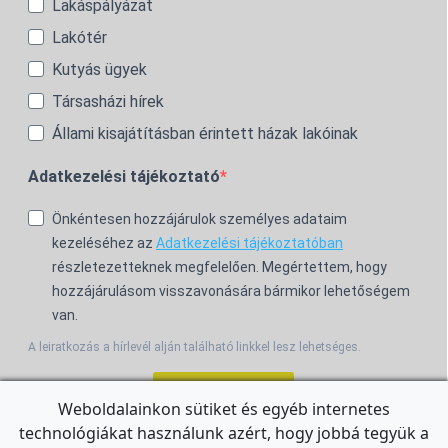
Lakáspályázat
Lakótér
Kutyás ügyek
Társasházi hírek
Állami kisajátításban érintett házak lakóinak
Adatkezelési tájékoztató
Önkéntesen hozzájárulok személyes adataim
kezeléséhez az
Adatkezelési tájékoztatóban
részletezetteknek megfelelően. Megértettem, hogy
hozzájárulásom visszavonására bármikor lehetőségem
van.
A leiratkozás a hírlevél alján található linkkel lesz lehetséges.
Feliratkozom!
Weboldalainkon sütiket és egyéb internetes
technológiákat használunk azért, hogy jobbá tegyük a
For the English Newsletter, click
HERE.