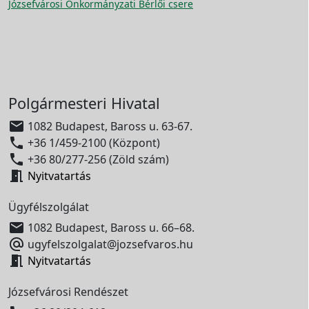
Józsefvárosi Önkormányzati Bérlői csere
Polgármesteri Hivatal

1082 Budapest, Baross u. 63-67.

+36 1/459-2100 (Központ)

+36 80/277-256 (Zöld szám)

Nyitvatartás
Ügyfélszolgálat

1082 Budapest, Baross u. 66–68.

ugyfelszolgalat@jozsefvaros.hu

Nyitvatartás
Józsefvárosi Rendészet