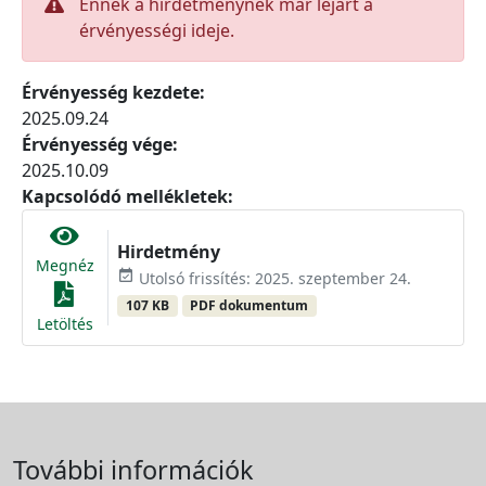
Ennek a hirdetménynek már lejárt a
érvényességi ideje.
Érvényesség kezdete:
2025.09.24
Érvényesség vége:
2025.10.09
Kapcsolódó mellékletek:
Hirdetmény
Megnéz
event_available
Utolsó frissítés: 2025. szeptember 24.
107 KB
PDF dokumentum
Letöltés
További információk