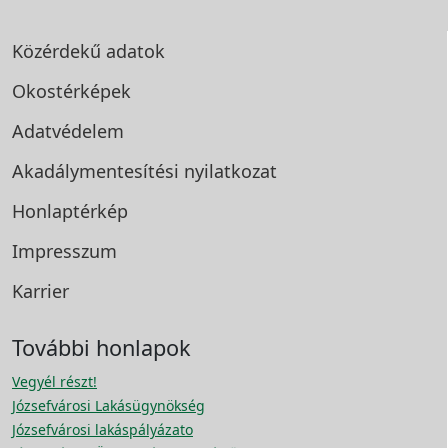
Közérdekű adatok
Okostérképek
Adatvédelem
Akadálymentesítési
nyilatkozat
Honlaptérkép
Impresszum
Karrier
További honlapok
Vegyél részt!
Józsefvárosi Lakásügynökség
Józsefvárosi lakáspályázato