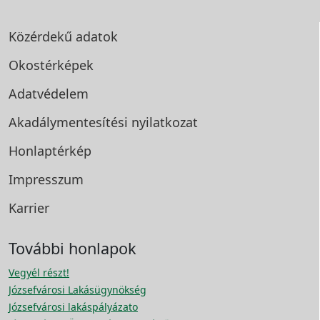
Közérdekű adatok
Okostérképek
Adatvédelem
Akadálymentesítési
nyilatkozat
Honlaptérkép
Impresszum
Karrier
További honlapok
Vegyél részt!
Józsefvárosi Lakásügynökség
Józsefvárosi lakáspályázato