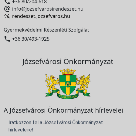

+36 80/204-618

info@jozsefvarosirendeszet.hu
rendeszet.jozsefvaros.hu
Gyermekvédelmi Készenléti Szolgálat

+36 30/493-1925
Józsefvárosi Önkormányzat
A Józsefvárosi Önkormányzat hírlevelei
Iratkozzon fel a Józsefvárosi Önkormányzat
hírleveleire!