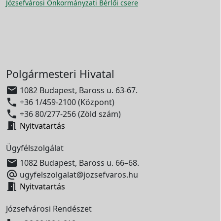
Józsefvárosi Önkormányzati Bérlői csere
Polgármesteri Hivatal

1082 Budapest, Baross u. 63-67.

+36 1/459-2100 (Központ)

+36 80/277-256 (Zöld szám)

Nyitvatartás
Ügyfélszolgálat

1082 Budapest, Baross u. 66–68.

ugyfelszolgalat@jozsefvaros.hu

Nyitvatartás
Józsefvárosi Rendészet