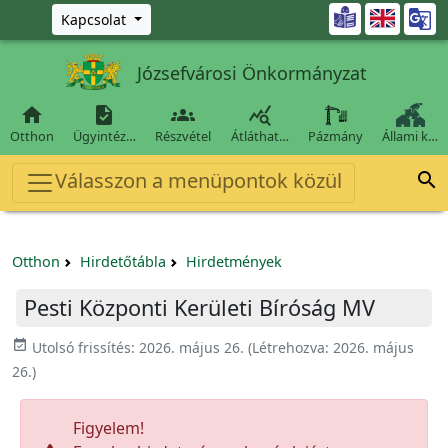
Ugrás a fő tartalomra

Kapcsolat
Józsefvárosi Önkormányzat




Otthon
Ügyintéz…
Részvétel
Átláthat…
Pázmány
Állami k…
Válasszon a menüpontok közül

Otthon
Hirdetőtábla
Hirdetmények
Pesti Központi Kerületi Bíróság MV
event_available
Utolsó frissítés:
2026. május 26.
(Létrehozva:
2026. május
26.
)
Figyelem!