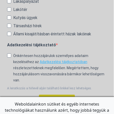
Lakáspályázat
Lakótér
Kutyás ügyek
Társasházi hírek
Állami kisajátításban érintett házak lakóinak
Adatkezelési tájékoztató
Önkéntesen hozzájárulok személyes adataim
kezeléséhez az
Adatkezelési tájékoztatóban
részletezetteknek megfelelően. Megértettem, hogy
hozzájárulásom visszavonására bármikor lehetőségem
van.
A leiratkozás a hírlevél alján található linkkel lesz lehetséges.
Feliratkozom!
Weboldalainkon sütiket és egyéb internetes
technológiákat használunk azért, hogy jobbá tegyük a
For the English Newsletter, click
HERE.