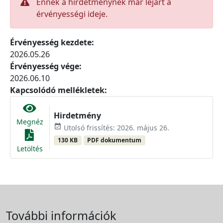
Ennek a hirdetménynek már lejárt a
érvényességi ideje.
Érvényesség kezdete:
2026.05.26
Érvényesség vége:
2026.06.10
Kapcsolódó mellékletek:
Hirdetmény
Megnéz
event_available
Utolsó frissítés: 2026. május 26.
130 KB
PDF dokumentum
Letöltés
További információk