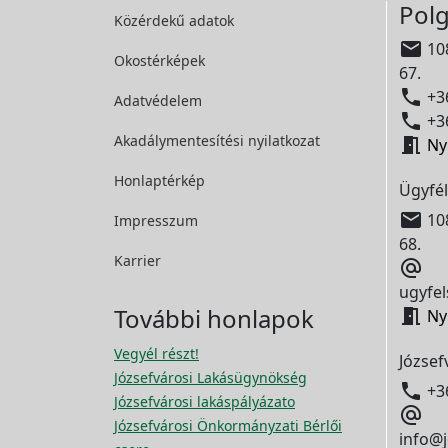
Polg
Közérdekű adatok

108
Okostérképek
67.

+36
Adatvédelem

+36
Akadálymentesítési
nyilatkozat

Ny
Honlaptérkép
Ügyfél

108
Impresszum
68.
Karrier

ugyfel
További honlapok

Ny
Vegyél részt!
József
Józsefvárosi Lakásügynökség

+3
Józsefvárosi lakáspályázato

Józsefvárosi Önkormányzati Bérlői
info@j