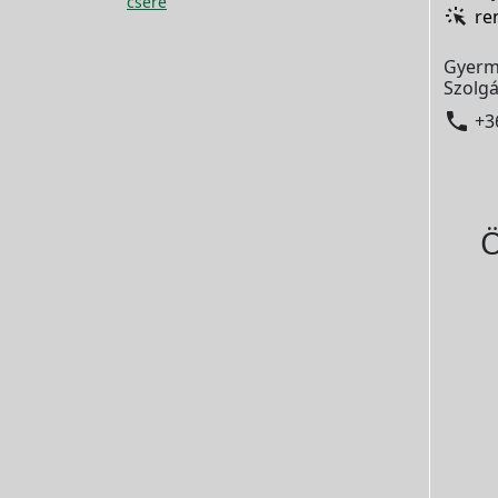
csere
re
Gyerm
Szolgá

+3
Ö