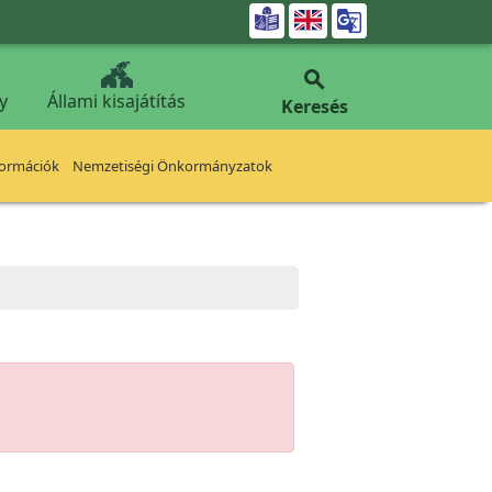


y
Állami kisajátítás
Keresés
formációk
Nemzetiségi Önkormányzatok