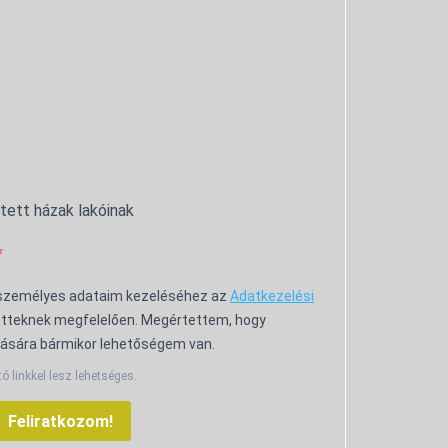
ntett házak lakóinak
 személyes adataim kezeléséhez az
Adatkezelési
tteknek megfelelően. Megértettem, hogy
ására bármikor lehetőségem van.
tó linkkel lesz lehetséges.
Feliratkozom!