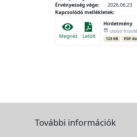
Érvényesség vége:
2026.06.23
Kapcsolódó mellékletek:
Hirdetmény
event_available
Utolsó frissít
Megnéz
Letölt
123 KB
PDF d
További információk