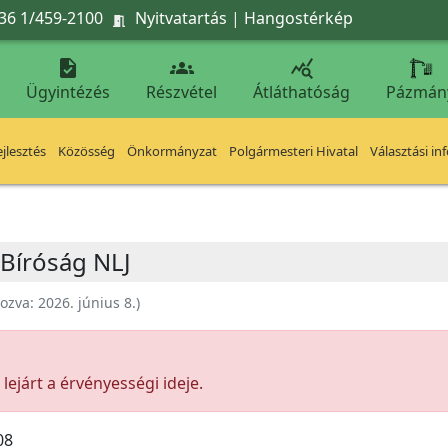
36 1/459-2100
Nyitvatartás
|
Hangostérkép




Ügyintézés
Részvétel
Átláthatóság
Pázmán
jlesztés
Közösség
Önkormányzat
Polgármesteri Hivatal
Választási in
 Bíróság NLJ
hozva:
2026. június 8.
)
ejárt a érvényességi ideje.
08