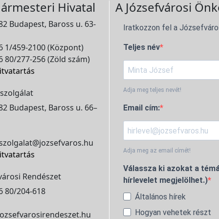
ármesteri Hivatal
A Józsefvárosi Önk
2 Budapest, Baross u. 63-
Iratkozzon fel a Józsefváro
 1/459-2100 (Központ)
Teljes név
 80/277-256 (Zöld szám)
itvatartás
Adja meg teljes nevét!
szolgálat
2 Budapest, Baross u. 66–
Email cím:
szolgalat@jozsefvaros.hu
Adja meg az email címét!
itvatartás
Válassza ki azokat a témá
városi Rendészet
hírlevelet megjelölhet.)
6 80/204-618
Általános hírek
Hogyan vehetek részt
ozsefvarosirendeszet.hu