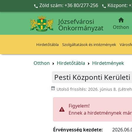
Ugrás a fő tartalomra
Zöld szám: +36 80/277-256
Központ: +



Józsefvárosi
Önkormányzat
Otthon
Hirdetőtábla
Szolgáltatások és intézmények
Városfe
Otthon
Hirdetőtábla
Hirdetmények
Pesti Központi Kerületi
event_available
Utolsó frissítés:
2026. június 8.
(Létre
Figyelem!
Ennek a hirdetménynek már l
Érvényesség kezdete:
2026.06.