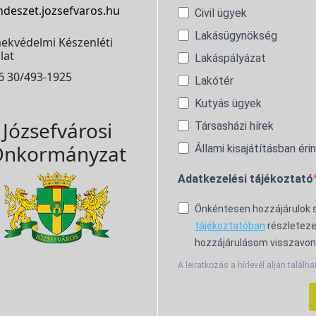
ndeszet.jozsefvaros.hu
Civil ügyek
Lakásügynökség
ekvédelmi Készenléti
lat
Lakáspályázat
6 30/493-1925
Lakótér
Kutyás ügyek
Józsefvárosi
Társasházi hírek
nkormányzat
Állami kisajátításban éri
Adatkezelési tájékoztató
Önkéntesen hozzájárulok
tájékoztatóban
részleteze
hozzájárulásom visszavon
A leiratkozás a hírlevél alján találha