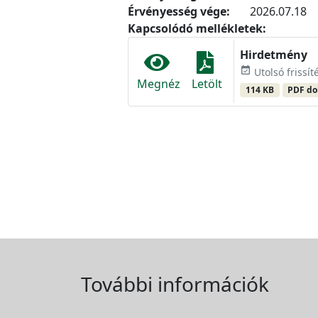
Érvényesség vége:
2026.07.18
Kapcsolódó mellékletek:
Hirdetmény
event_available
Utolsó frissíté
Megnéz
Letölt
114 KB
PDF d
További információk