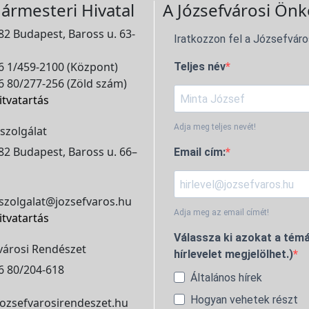
ármesteri Hivatal
A Józsefvárosi Önk
2 Budapest, Baross u. 63-
Iratkozzon fel a Józsefváro
 1/459-2100 (Központ)
Teljes név
 80/277-256 (Zöld szám)
itvatartás
Adja meg teljes nevét!
szolgálat
2 Budapest, Baross u. 66–
Email cím:
szolgalat@jozsefvaros.hu
Adja meg az email címét!
itvatartás
Válassza ki azokat a témá
városi Rendészet
hírlevelet megjelölhet.)
6 80/204-618
Általános hírek
Hogyan vehetek részt
ozsefvarosirendeszet.hu