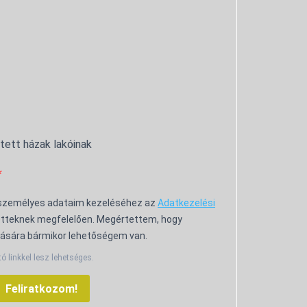
ntett házak lakóinak
 személyes adataim kezeléséhez az
Adatkezelési
tteknek megfelelően. Megértettem, hogy
ására bármikor lehetőségem van.
tó linkkel lesz lehetséges.
Feliratkozom!