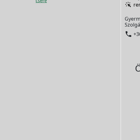
csere
re
Gyerm
Szolgá

+3
Ö