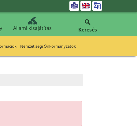


y
Állami kisajátítás
Keresés
formációk
Nemzetiségi Önkormányzatok