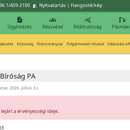
36 1/459-2100
Nyitvatartás
|
Hangostérkép




Ügyintézés
Részvétel
Átláthatóság
Pázmán
jlesztés
Közösség
Önkormányzat
Polgármesteri Hivatal
Választási in
 Bíróság PA
ozva:
2026. július 3.
)
ejárt a érvényességi ideje.
03