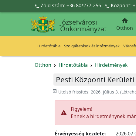
Ugrás a fő tartalomra
Zöld szám: +36 80/277-256
Központ: +



Józsefvárosi
Önkormányzat
Otthon
Hirdetőtábla
Szolgáltatások és intézmények
Városfe
Otthon
Hirdetőtábla
Hirdetmények
Pesti Központi Kerületi
event_available
Utolsó frissítés:
2026. július 3.
(Létreh
Figyelem!
Ennek a hirdetménynek már l
Érvényesség kezdete:
2026.07.