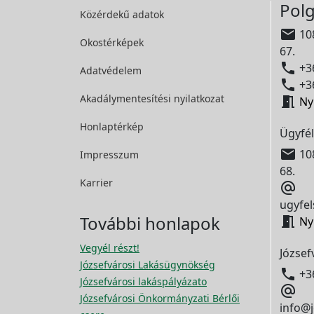
Polg
Közérdekű adatok

108
Okostérképek
67.

+36
Adatvédelem

+36
Akadálymentesítési
nyilatkozat

Ny
Honlaptérkép
Ügyfél

108
Impresszum
68.
Karrier

ugyfel
További honlapok

Ny
Vegyél részt!
József
Józsefvárosi Lakásügynökség

+3
Józsefvárosi lakáspályázato

Józsefvárosi Önkormányzati Bérlői
info@j