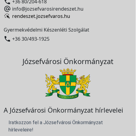

+36 80/204-618

info@jozsefvarosirendeszet.hu
rendeszet.jozsefvaros.hu
Gyermekvédelmi Készenléti Szolgálat

+36 30/493-1925
Józsefvárosi Önkormányzat
A Józsefvárosi Önkormányzat hírlevelei
Iratkozzon fel a Józsefvárosi Önkormányzat
hírleveleire!