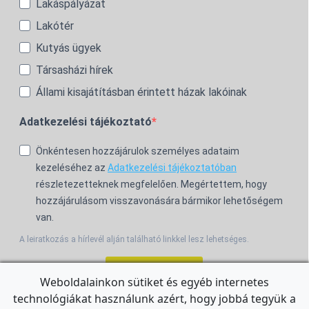
Lakáspályázat
Lakótér
Kutyás ügyek
Társasházi hírek
Állami kisajátításban érintett házak lakóinak
Adatkezelési tájékoztató
Önkéntesen hozzájárulok személyes adataim
kezeléséhez az
Adatkezelési tájékoztatóban
részletezetteknek megfelelően. Megértettem, hogy
hozzájárulásom visszavonására bármikor lehetőségem
van.
A leiratkozás a hírlevél alján található linkkel lesz lehetséges.
Feliratkozom!
Weboldalainkon sütiket és egyéb internetes
technológiákat használunk azért, hogy jobbá tegyük a
For the English Newsletter, click
HERE.