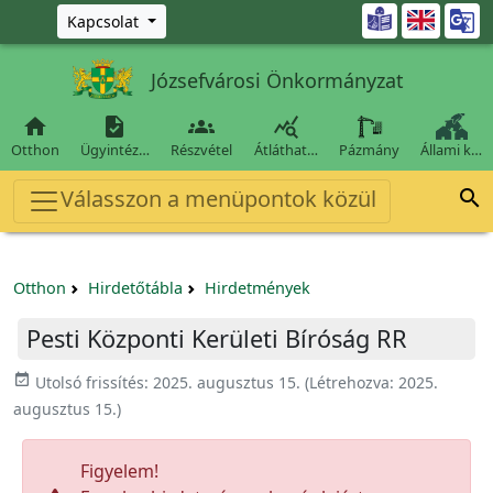
Ugrás a fő tartalomra

Kapcsolat
Józsefvárosi Önkormányzat




Otthon
Ügyintéz…
Részvétel
Átláthat…
Pázmány
Állami k…
Válasszon a menüpontok közül

Otthon
Hirdetőtábla
Hirdetmények
Pesti Központi Kerületi Bíróság RR
event_available
Utolsó frissítés:
2025. augusztus 15.
(Létrehozva:
2025.
augusztus 15.
)
Figyelem!