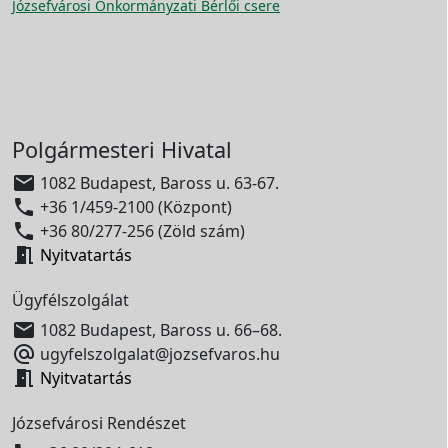
Józsefvárosi Önkormányzati Bérlői csere
Polgármesteri Hivatal

1082 Budapest, Baross u. 63-67.

+36 1/459-2100 (Központ)

+36 80/277-256 (Zöld szám)

Nyitvatartás
Ügyfélszolgálat

1082 Budapest, Baross u. 66–68.

ugyfelszolgalat@jozsefvaros.hu

Nyitvatartás
Józsefvárosi Rendészet