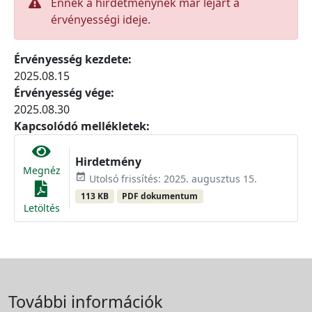
Ennek a hirdetménynek már lejárt a
érvényességi ideje.
Érvényesség kezdete:
2025.08.15
Érvényesség vége:
2025.08.30
Kapcsolódó mellékletek:
Hirdetmény
Megnéz
event_available
Utolsó frissítés: 2025. augusztus 15.
113 KB
PDF dokumentum
Letöltés
További információk