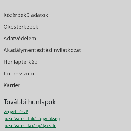
Közérdekű adatok
Okostérképek
Adatvédelem
Akadálymentesítési
nyilatkozat
Honlaptérkép
Impresszum
Karrier
További honlapok
Vegyél részt!
Józsefvárosi Lakásügynökség
Józsefvárosi lakáspályázato