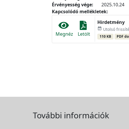
Érvényesség vége:
2025.10.24
Kapcsolódó mellékletek:
Hirdetmény
event_available
Utolsó frissít
Megnéz
Letölt
110 KB
PDF d
További információk