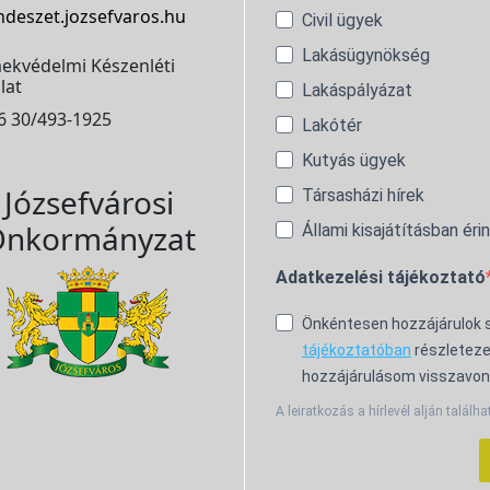
ndeszet.jozsefvaros.hu
Civil ügyek
Lakásügynökség
ekvédelmi Készenléti
lat
Lakáspályázat
6 30/493-1925
Lakótér
Kutyás ügyek
Józsefvárosi
Társasházi hírek
nkormányzat
Állami kisajátításban éri
Adatkezelési tájékoztató
Önkéntesen hozzájárulok
tájékoztatóban
részleteze
hozzájárulásom visszavon
A leiratkozás a hírlevél alján találha