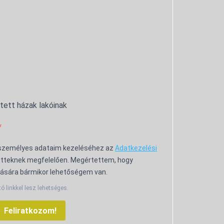
ntett házak lakóinak
 személyes adataim kezeléséhez az
Adatkezelési
tteknek megfelelően. Megértettem, hogy
ására bármikor lehetőségem van.
tó linkkel lesz lehetséges.
Feliratkozom!