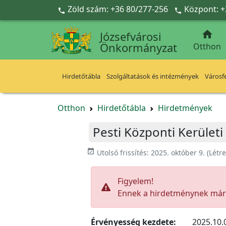
Ugrás a fő tartalomra
Zöld szám: +36 80/277-256
Központ: +



Józsefvárosi
Önkormányzat
Otthon
Hirdetőtábla
Szolgáltatások és intézmények
Városfe
Otthon
Hirdetőtábla
Hirdetmények
Pesti Központi Kerületi
event_available
Utolsó frissítés:
2025. október 9.
(Létr
Figyelem!
Ennek a hirdetménynek már l
Érvényesség kezdete:
2025.10.