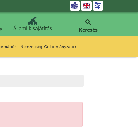


y
Állami kisajátítás
Keresés
formációk
Nemzetiségi Önkormányzatok