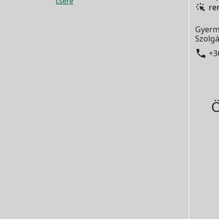
csere
re
Gyerm
Szolgá

+3
Ö