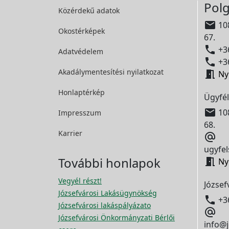
Polg
Közérdekű adatok

108
Okostérképek
67.

+36
Adatvédelem

+36
Akadálymentesítési
nyilatkozat

Ny
Honlaptérkép
Ügyfél

108
Impresszum
68.
Karrier

ugyfel
További honlapok

Ny
Vegyél részt!
József
Józsefvárosi Lakásügynökség

+3
Józsefvárosi lakáspályázato

Józsefvárosi Önkormányzati Bérlői
info@j