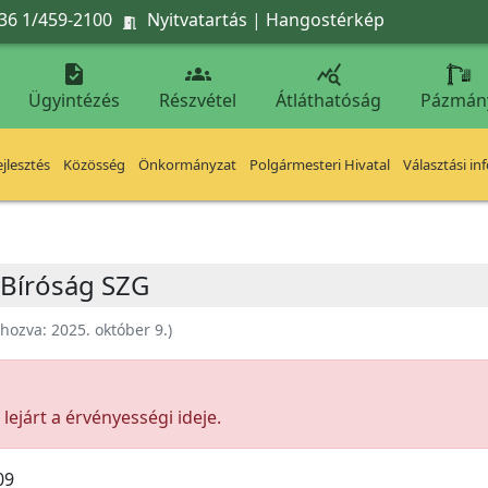
36 1/459-2100
Nyitvatartás
|
Hangostérkép




Ügyintézés
Részvétel
Átláthatóság
Pázmán
jlesztés
Közösség
Önkormányzat
Polgármesteri Hivatal
Választási in
 Bíróság SZG
ehozva:
2025. október 9.
)
ejárt a érvényességi ideje.
09