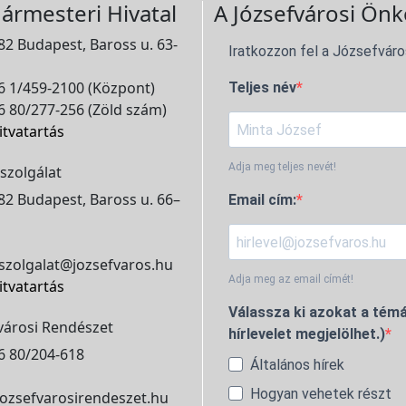
ármesteri Hivatal
A Józsefvárosi Önk
2 Budapest, Baross u. 63-
Iratkozzon fel a Józsefváro
 1/459-2100 (Központ)
Teljes név
 80/277-256 (Zöld szám)
itvatartás
Adja meg teljes nevét!
szolgálat
2 Budapest, Baross u. 66–
Email cím:
szolgalat@jozsefvaros.hu
Adja meg az email címét!
itvatartás
Válassza ki azokat a témá
városi Rendészet
hírlevelet megjelölhet.)
6 80/204-618
Általános hírek
Hogyan vehetek részt
ozsefvarosirendeszet.hu