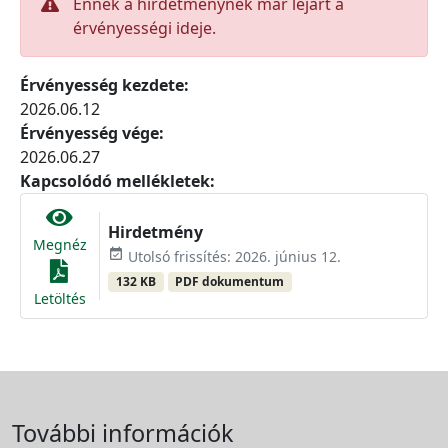
Ennek a hirdetménynek már lejárt a
érvényességi ideje.
Érvényesség kezdete:
2026.06.12
Érvényesség vége:
2026.06.27
Kapcsolódó mellékletek:
Hirdetmény
Megnéz
event_available
Utolsó frissítés: 2026. június 12.
132 KB
PDF dokumentum
Letöltés
További információk