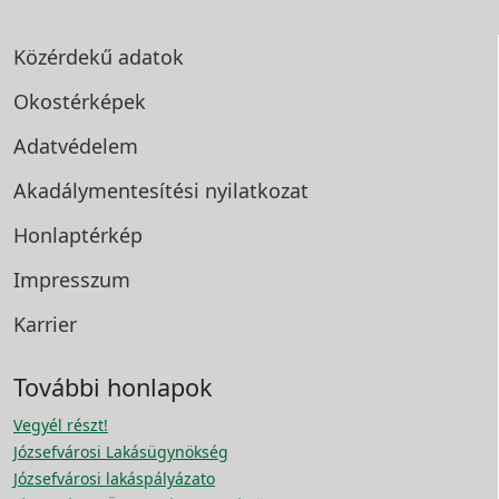
Közérdekű adatok
Okostérképek
Adatvédelem
Akadálymentesítési
nyilatkozat
Honlaptérkép
Impresszum
Karrier
További honlapok
Vegyél részt!
Józsefvárosi Lakásügynökség
Józsefvárosi lakáspályázato