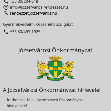

+36 80/204-618

info@jozsefvarosirendeszet.hu
rendeszet.jozsefvaros.hu
Gyermekvédelmi Készenléti Szolgálat

+36 30/493-1925
Józsefvárosi Önkormányzat
A Józsefvárosi Önkormányzat hírlevelei
Iratkozzon fel a Józsefvárosi Önkormányzat
hírleveleire!