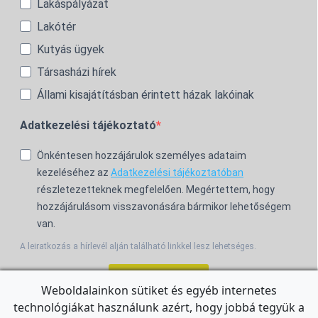
Lakáspályázat
Lakótér
Kutyás ügyek
Társasházi hírek
Állami kisajátításban érintett házak lakóinak
Adatkezelési tájékoztató
Önkéntesen hozzájárulok személyes adataim
kezeléséhez az
Adatkezelési tájékoztatóban
részletezetteknek megfelelően. Megértettem, hogy
hozzájárulásom visszavonására bármikor lehetőségem
van.
A leiratkozás a hírlevél alján található linkkel lesz lehetséges.
Feliratkozom!
Weboldalainkon sütiket és egyéb internetes
technológiákat használunk azért, hogy jobbá tegyük a
For the English Newsletter, click
HERE.