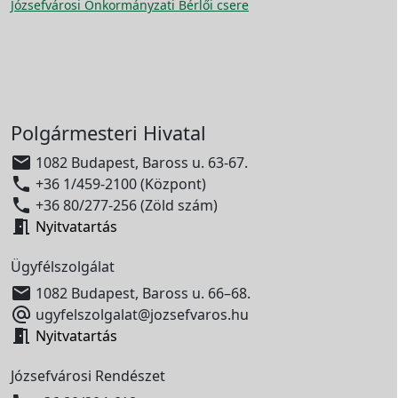
Józsefvárosi Önkormányzati Bérlői csere
Polgármesteri Hivatal

1082 Budapest, Baross u. 63-67.

+36 1/459-2100 (Központ)

+36 80/277-256 (Zöld szám)

Nyitvatartás
Ügyfélszolgálat

1082 Budapest, Baross u. 66–68.

ugyfelszolgalat@jozsefvaros.hu

Nyitvatartás
Józsefvárosi Rendészet