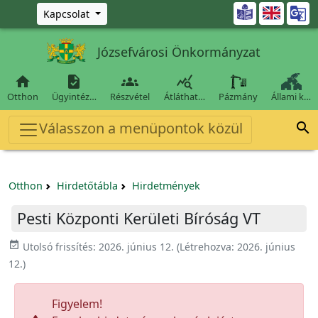
Ugrás a fő tartalomra

Kapcsolat
Józsefvárosi Önkormányzat




Otthon
Ügyintéz…
Részvétel
Átláthat…
Pázmány
Állami k…
Válasszon a menüpontok közül

Otthon
Hirdetőtábla
Hirdetmények
Pesti Központi Kerületi Bíróság VT
event_available
Utolsó frissítés:
2026. június 12.
(Létrehozva:
2026. június
12.
)
Figyelem!