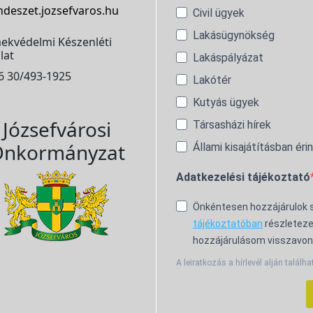
ndeszet.jozsefvaros.hu
Civil ügyek
Lakásügynökség
ekvédelmi Készenléti
lat
Lakáspályázat
6 30/493-1925
Lakótér
Kutyás ügyek
Józsefvárosi
Társasházi hírek
nkormányzat
Állami kisajátításban éri
Adatkezelési tájékoztató
Önkéntesen hozzájárulok
tájékoztatóban
részleteze
hozzájárulásom visszavon
A leiratkozás a hírlevél alján találha