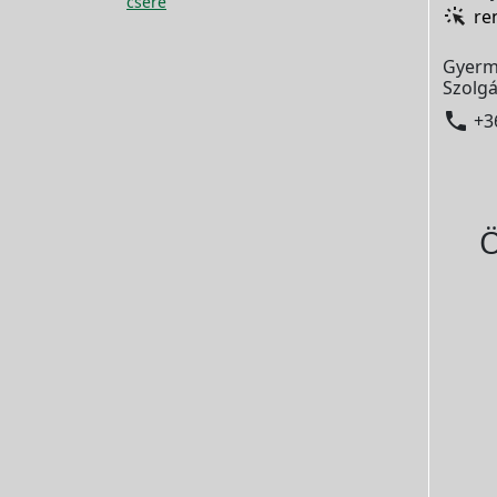
csere
re
Gyerm
Szolgá

+3
Ö