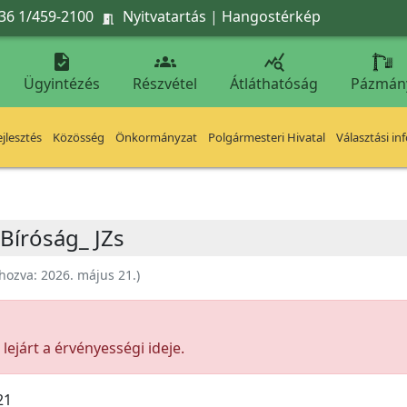
36 1/459-2100
Nyitvatartás
|
Hangostérkép




Ügyintézés
Részvétel
Átláthatóság
Pázmán
jlesztés
Közösség
Önkormányzat
Polgármesteri Hivatal
Választási in
 Bíróság_ JZs
ehozva:
2026. május 21.
)
ejárt a érvényességi ideje.
21