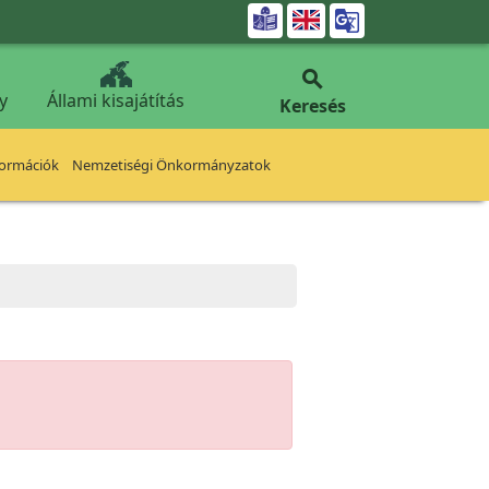


y
Állami kisajátítás
Keresés
formációk
Nemzetiségi Önkormányzatok