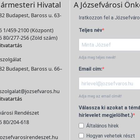
ármesteri Hivatal
A Józsefvárosi Önk
2 Budapest, Baross u. 63-
Iratkozzon fel a Józsefváro
 1/459-2100 (Központ)
Teljes név
 80/277-256 (Zöld szám)
itvatartás
Adja meg teljes nevét!
szolgálat
2 Budapest, Baross u. 66–
Email cím:
szolgalat@jozsefvaros.hu
Adja meg az email címét!
itvatartás
Válassza ki azokat a témá
városi Rendészet
hírlevelet megjelölhet.)
6 80/204-618
Általános hírek
Hogyan vehetek részt
ozsefvarosirendeszet.hu