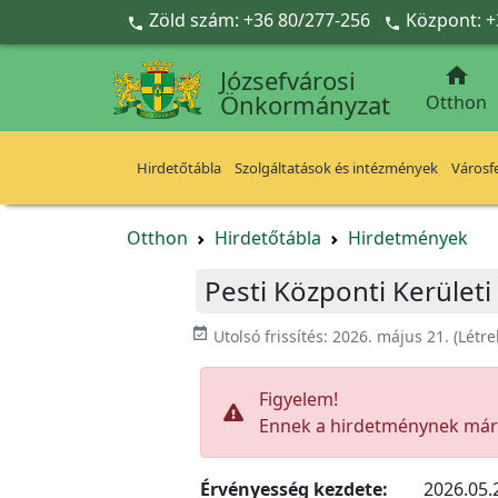
Ugrás a fő tartalomra
Zöld szám: +36 80/277-256
Központ: +



Józsefvárosi
Önkormányzat
Otthon
Hirdetőtábla
Szolgáltatások és intézmények
Városfe
Otthon
Hirdetőtábla
Hirdetmények
Pesti Központi Kerületi
event_available
Utolsó frissítés:
2026. május 21.
(Létr
Figyelem!
Ennek a hirdetménynek már l
Érvényesség kezdete:
2026.05.