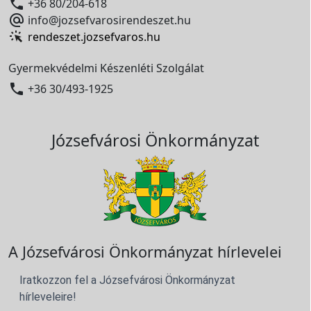

+36 80/204-618

info@jozsefvarosirendeszet.hu
rendeszet.jozsefvaros.hu
Gyermekvédelmi Készenléti Szolgálat

+36 30/493-1925
Józsefvárosi Önkormányzat
A Józsefvárosi Önkormányzat hírlevelei
Iratkozzon fel a Józsefvárosi Önkormányzat
hírleveleire!