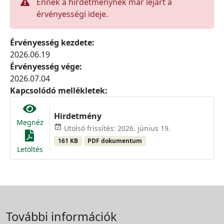
Ennek a hirdetménynek már lejárt a
érvényességi ideje.
Érvényesség kezdete:
2026.06.19
Érvényesség vége:
2026.07.04
Kapcsolódó mellékletek:
Hirdetmény
Megnéz
event_available
Utolsó frissítés: 2026. június 19.
161 KB
PDF dokumentum
Letöltés
További információk