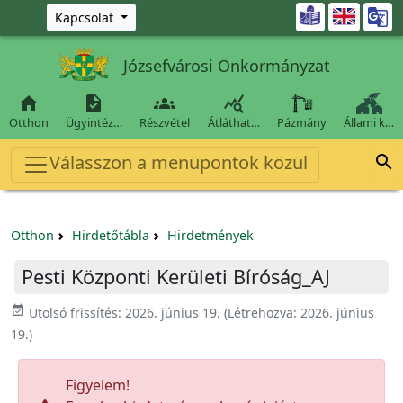
Ugrás a fő tartalomra

Kapcsolat
Józsefvárosi Önkormányzat




Otthon
Ügyintéz…
Részvétel
Átláthat…
Pázmány
Állami k…
Válasszon a menüpontok közül

Otthon
Hirdetőtábla
Hirdetmények
Pesti Központi Kerületi Bíróság_AJ
event_available
Utolsó frissítés:
2026. június 19.
(Létrehozva:
2026. június
19.
)
Figyelem!