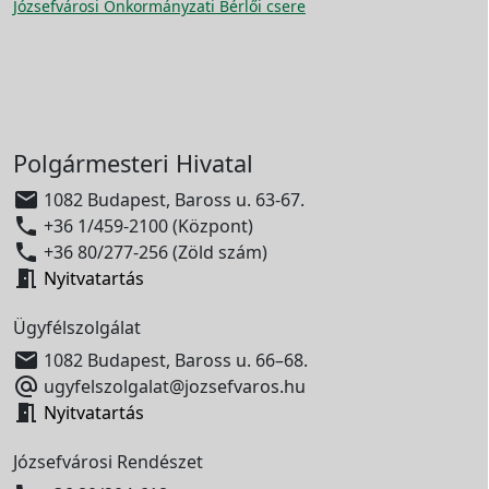
Józsefvárosi Önkormányzati Bérlői csere
Polgármesteri Hivatal

1082 Budapest, Baross u. 63-67.

+36 1/459-2100 (Központ)

+36 80/277-256 (Zöld szám)

Nyitvatartás
Ügyfélszolgálat

1082 Budapest, Baross u. 66–68.

ugyfelszolgalat@jozsefvaros.hu

Nyitvatartás
Józsefvárosi Rendészet