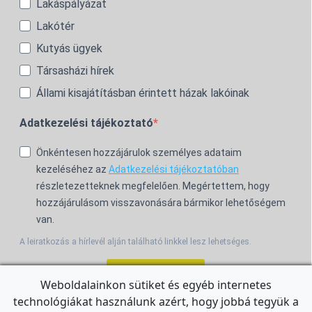
Lakáspályázat
Lakótér
Kutyás ügyek
Társasházi hírek
Állami kisajátításban érintett házak lakóinak
Adatkezelési tájékoztató
Önkéntesen hozzájárulok személyes adataim
kezeléséhez az
Adatkezelési tájékoztatóban
részletezetteknek megfelelően. Megértettem, hogy
hozzájárulásom visszavonására bármikor lehetőségem
van.
A leiratkozás a hírlevél alján található linkkel lesz lehetséges.
Feliratkozom!
Weboldalainkon sütiket és egyéb internetes
technológiákat használunk azért, hogy jobbá tegyük a
For the English Newsletter, click
HERE.