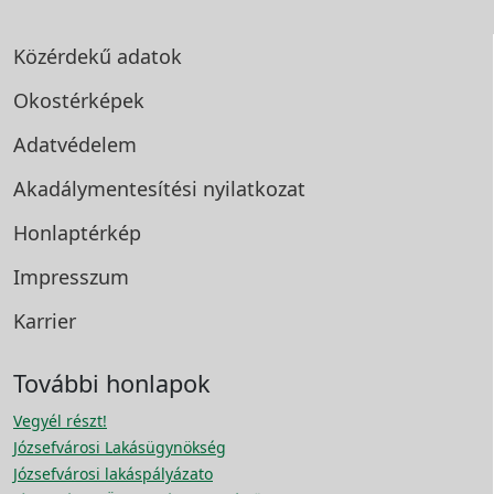
Közérdekű adatok
Okostérképek
Adatvédelem
Akadálymentesítési
nyilatkozat
Honlaptérkép
Impresszum
Karrier
További honlapok
Vegyél részt!
Józsefvárosi Lakásügynökség
Józsefvárosi lakáspályázato