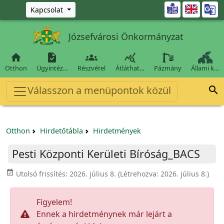
Ugrás a fő tartalomra

Kapcsolat
Józsefvárosi Önkormányzat




Otthon
Ügyintéz…
Részvétel
Átláthat…
Pázmány
Állami k…
Válasszon a menüpontok közül

Otthon
Hirdetőtábla
Hirdetmények
Pesti Központi Kerületi Bíróság_BACS
event_available
Utolsó frissítés:
2026. július 8.
(Létrehozva:
2026. július 8.
)
Figyelem!
Ennek a hirdetménynek már lejárt a