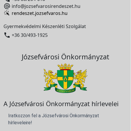

info@jozsefvarosirendeszet.hu
rendeszet.jozsefvaros.hu
Gyermekvédelmi Készenléti Szolgálat

+36 30/493-1925
Józsefvárosi Önkormányzat
A Józsefvárosi Önkormányzat hírlevelei
Iratkozzon fel a Józsefvárosi Önkormányzat
hírleveleire!