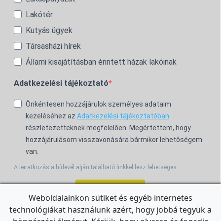
Lakótér
Kutyás ügyek
Társasházi hírek
Állami kisajátításban érintett házak lakóinak
Adatkezelési tájékoztató
Önkéntesen hozzájárulok személyes adataim
kezeléséhez az
Adatkezelési tájékoztatóban
részletezetteknek megfelelően. Megértettem, hogy
hozzájárulásom visszavonására bármikor lehetőségem
van.
A leiratkozás a hírlevél alján található linkkel lesz lehetséges.
Feliratkozom!
Weboldalainkon sütiket és egyéb internetes
technológiákat használunk azért, hogy jobbá tegyük a
For the English Newsletter, click
HERE.