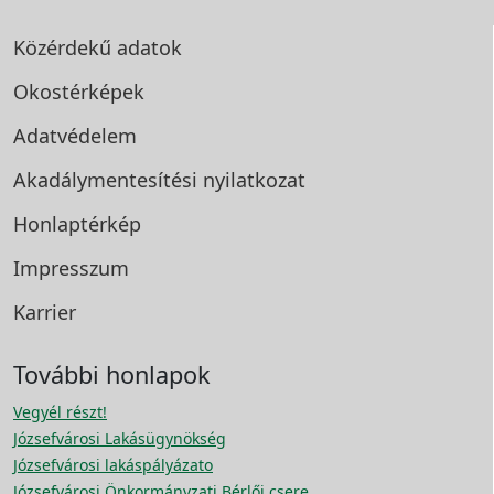
Közérdekű adatok
Okostérképek
Adatvédelem
Akadálymentesítési
nyilatkozat
Honlaptérkép
Impresszum
Karrier
További honlapok
Vegyél részt!
Józsefvárosi Lakásügynökség
Józsefvárosi lakáspályázato
Józsefvárosi Önkormányzati Bérlői csere