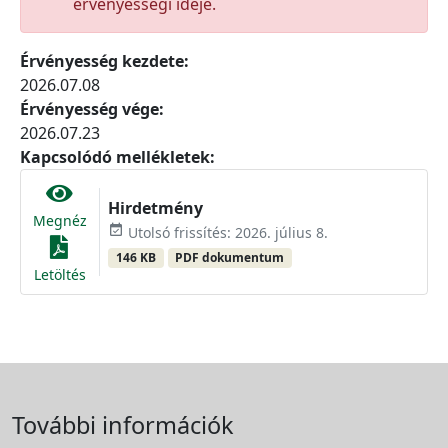
érvényességi ideje.
Érvényesség kezdete:
2026.07.08
Érvényesség vége:
2026.07.23
Kapcsolódó mellékletek:
Hirdetmény
Megnéz
event_available
Utolsó frissítés: 2026. július 8.
146 KB
PDF dokumentum
Letöltés
További információk