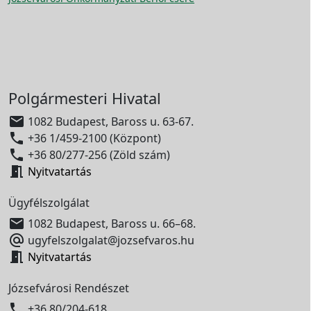
Polgármesteri Hivatal

1082 Budapest, Baross u. 63-67.

+36 1/459-2100 (Központ)

+36 80/277-256 (Zöld szám)

Nyitvatartás
Ügyfélszolgálat

1082 Budapest, Baross u. 66–68.

ugyfelszolgalat@jozsefvaros.hu

Nyitvatartás
Józsefvárosi Rendészet

+36 80/204-618