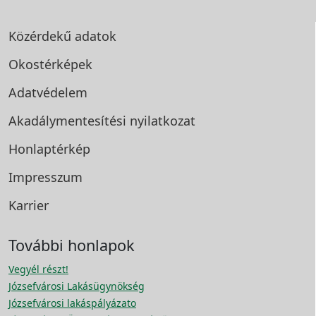
Közérdekű adatok
Okostérképek
Adatvédelem
Akadálymentesítési
nyilatkozat
Honlaptérkép
Impresszum
Karrier
További honlapok
Vegyél részt!
Józsefvárosi Lakásügynökség
Józsefvárosi lakáspályázato