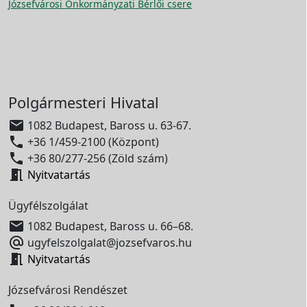
Józsefvárosi Önkormányzati Bérlői csere
Polgármesteri Hivatal

1082 Budapest, Baross u. 63-67.

+36 1/459-2100 (Központ)

+36 80/277-256 (Zöld szám)

Nyitvatartás
Ügyfélszolgálat

1082 Budapest, Baross u. 66–68.

ugyfelszolgalat@jozsefvaros.hu

Nyitvatartás
Józsefvárosi Rendészet