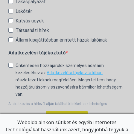
Lakáspályázat
Lakótér
Kutyás ügyek
Társasházi hírek
Állami kisajátításban érintett házak lakóinak
Adatkezelési tájékoztató
Önkéntesen hozzájárulok személyes adataim
kezeléséhez az
Adatkezelési tájékoztatóban
részletezetteknek megfelelően. Megértettem, hogy
hozzájárulásom visszavonására bármikor lehetőségem
van.
A leiratkozás a hírlevél alján található linkkel lesz lehetséges.
Feliratkozom!
Weboldalainkon sütiket és egyéb internetes
technológiákat használunk azért, hogy jobbá tegyük a
For the English Newsletter, click
HERE.