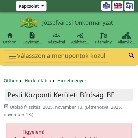
Ugrás a fő tartalomra

Kapcsolat
Józsefvárosi Önkormányzat




Otthon
Ügyintéz…
Részvétel
Átláthat…
Pázmány
Állami k…
Válasszon a menüpontok közül

Otthon
Hirdetőtábla
Hirdetmények
Pesti Központi Kerületi Bíróság_BF
event_available
Utolsó frissítés:
2025. november 13.
(Létrehozva:
2025.
november 13.
)
Figyelem!