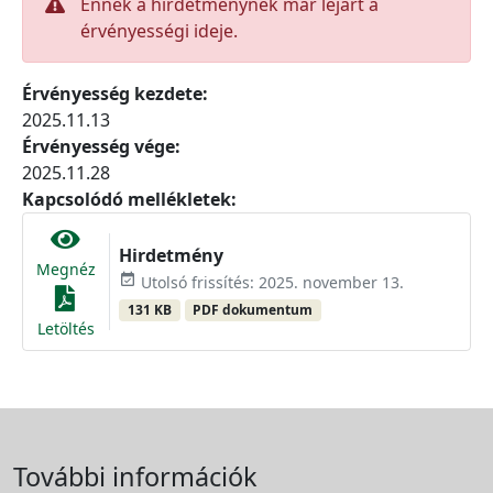
Ennek a hirdetménynek már lejárt a
érvényességi ideje.
Érvényesség kezdete:
2025.11.13
Érvényesség vége:
2025.11.28
Kapcsolódó mellékletek:
Hirdetmény
Megnéz
event_available
Utolsó frissítés: 2025. november 13.
131 KB
PDF dokumentum
Letöltés
További információk