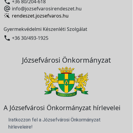

+36 80/204-618

info@jozsefvarosirendeszet.hu
rendeszet.jozsefvaros.hu
Gyermekvédelmi Készenléti Szolgálat

+36 30/493-1925
Józsefvárosi Önkormányzat
A Józsefvárosi Önkormányzat hírlevelei
Iratkozzon fel a Józsefvárosi Önkormányzat
hírleveleire!