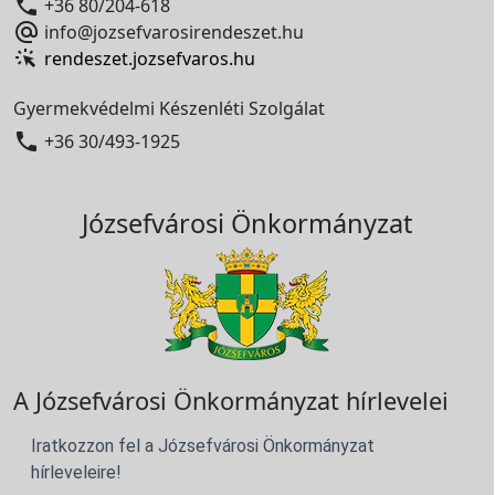

+36 80/204-618

info@jozsefvarosirendeszet.hu
rendeszet.jozsefvaros.hu
Gyermekvédelmi Készenléti Szolgálat

+36 30/493-1925
Józsefvárosi Önkormányzat
A Józsefvárosi Önkormányzat hírlevelei
Iratkozzon fel a Józsefvárosi Önkormányzat
hírleveleire!