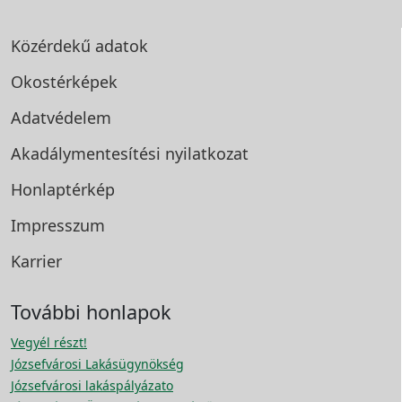
Közérdekű adatok
Okostérképek
Adatvédelem
Akadálymentesítési
nyilatkozat
Honlaptérkép
Impresszum
Karrier
További honlapok
Vegyél részt!
Józsefvárosi Lakásügynökség
Józsefvárosi lakáspályázato