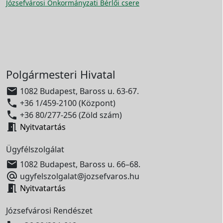
Józsefvárosi Önkormányzati Bérlői csere
Polgármesteri Hivatal

1082 Budapest, Baross u. 63-67.

+36 1/459-2100 (Központ)

+36 80/277-256 (Zöld szám)

Nyitvatartás
Ügyfélszolgálat

1082 Budapest, Baross u. 66–68.

ugyfelszolgalat@jozsefvaros.hu

Nyitvatartás
Józsefvárosi Rendészet