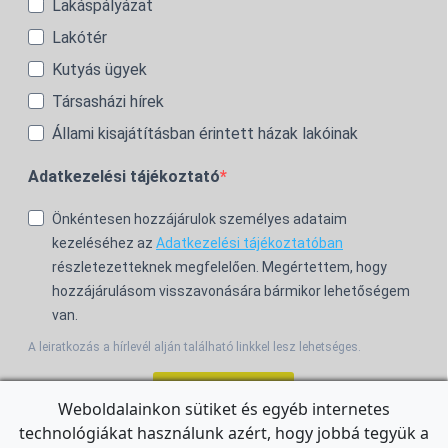
Lakáspályázat
Lakótér
Kutyás ügyek
Társasházi hírek
Állami kisajátításban érintett házak lakóinak
Adatkezelési tájékoztató
Önkéntesen hozzájárulok személyes adataim
kezeléséhez az
Adatkezelési tájékoztatóban
részletezetteknek megfelelően. Megértettem, hogy
hozzájárulásom visszavonására bármikor lehetőségem
van.
A leiratkozás a hírlevél alján található linkkel lesz lehetséges.
Feliratkozom!
Weboldalainkon sütiket és egyéb internetes
technológiákat használunk azért, hogy jobbá tegyük a
For the English Newsletter, click
HERE.