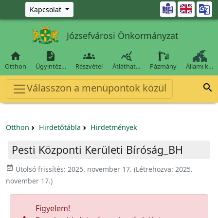
Ugrás a fő tartalomra

Kapcsolat
Józsefvárosi Önkormányzat




Otthon
Ügyintéz…
Részvétel
Átláthat…
Pázmány
Állami k…
Válasszon a menüpontok közül

Otthon
Hirdetőtábla
Hirdetmények
Pesti Központi Kerületi Bíróság_BH
event_available
Utolsó frissítés:
2025. november 17.
(Létrehozva:
2025.
november 17.
)
Figyelem!