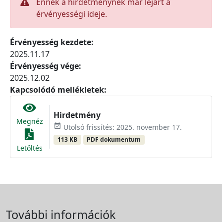
Ennek a hirdetménynek már lejárt a
érvényességi ideje.
Érvényesség kezdete:
2025.11.17
Érvényesség vége:
2025.12.02
Kapcsolódó mellékletek:
Hirdetmény
Megnéz
event_available
Utolsó frissítés: 2025. november 17.
113 KB
PDF dokumentum
Letöltés
További információk