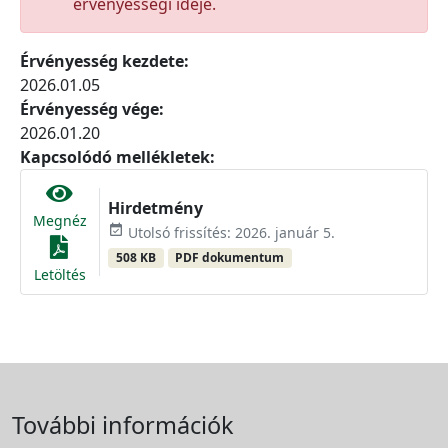
érvényességi ideje.
Érvényesség kezdete:
2026.01.05
Érvényesség vége:
2026.01.20
Kapcsolódó mellékletek:
Hirdetmény
Megnéz
event_available
Utolsó frissítés: 2026. január 5.
508 KB
PDF dokumentum
Letöltés
További információk