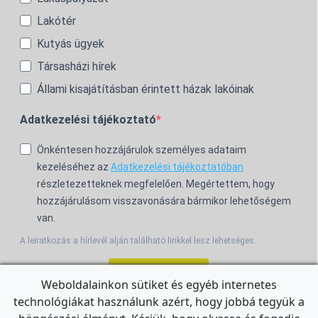
Lakótér
Kutyás ügyek
Társasházi hírek
Állami kisajátításban érintett házak lakóinak
Adatkezelési tájékoztató
Önkéntesen hozzájárulok személyes adataim
kezeléséhez az
Adatkezelési tájékoztatóban
részletezetteknek megfelelően. Megértettem, hogy
hozzájárulásom visszavonására bármikor lehetőségem
van.
A leiratkozás a hírlevél alján található linkkel lesz lehetséges.
Feliratkozom!
Weboldalainkon sütiket és egyéb internetes
technológiákat használunk azért, hogy jobbá tegyük a
For the English Newsletter, click
HERE.