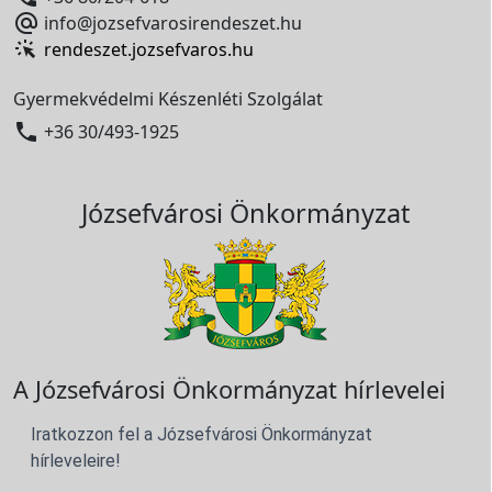

info@jozsefvarosirendeszet.hu
rendeszet.jozsefvaros.hu
Gyermekvédelmi Készenléti Szolgálat

+36 30/493-1925
Józsefvárosi Önkormányzat
A Józsefvárosi Önkormányzat hírlevelei
Iratkozzon fel a Józsefvárosi Önkormányzat
hírleveleire!