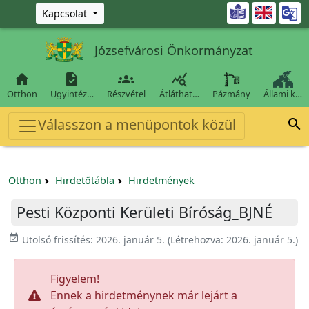
Ugrás a fő tartalomra

Kapcsolat
Józsefvárosi Önkormányzat




Otthon
Ügyintéz…
Részvétel
Átláthat…
Pázmány
Állami k…
Válasszon a menüpontok közül

Otthon
Hirdetőtábla
Hirdetmények
Pesti Központi Kerületi Bíróság_BJNÉ
event_available
Utolsó frissítés:
2026. január 5.
(Létrehozva:
2026. január 5.
)
Figyelem!
Ennek a hirdetménynek már lejárt a