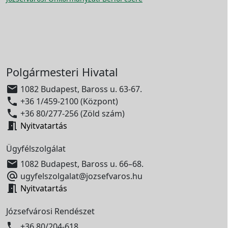
Polgármesteri Hivatal

1082 Budapest, Baross u. 63-67.

+36 1/459-2100 (Központ)

+36 80/277-256 (Zöld szám)

Nyitvatartás
Ügyfélszolgálat

1082 Budapest, Baross u. 66–68.

ugyfelszolgalat@jozsefvaros.hu

Nyitvatartás
Józsefvárosi Rendészet

+36 80/204-618