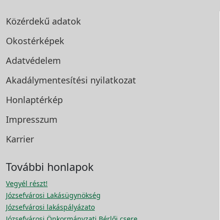
Közérdekű adatok
Okostérképek
Adatvédelem
Akadálymentesítési
nyilatkozat
Honlaptérkép
Impresszum
Karrier
További honlapok
Vegyél részt!
Józsefvárosi Lakásügynökség
Józsefvárosi lakáspályázato
Józsefvárosi Önkormányzati Bérlői csere