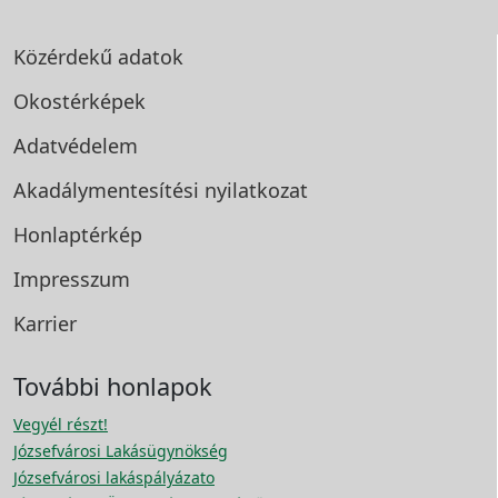
Közérdekű adatok
Okostérképek
Adatvédelem
Akadálymentesítési
nyilatkozat
Honlaptérkép
Impresszum
Karrier
További honlapok
Vegyél részt!
Józsefvárosi Lakásügynökség
Józsefvárosi lakáspályázato