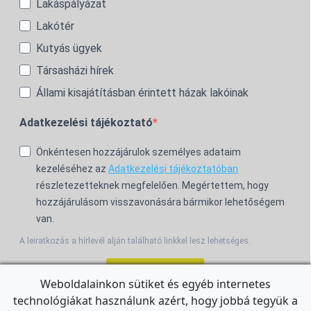
Lakáspályázat
Lakótér
Kutyás ügyek
Társasházi hírek
Állami kisajátításban érintett házak lakóinak
Adatkezelési tájékoztató
Önkéntesen hozzájárulok személyes adataim
kezeléséhez az
Adatkezelési tájékoztatóban
részletezetteknek megfelelően. Megértettem, hogy
hozzájárulásom visszavonására bármikor lehetőségem
van.
A leiratkozás a hírlevél alján található linkkel lesz lehetséges.
Feliratkozom!
Weboldalainkon sütiket és egyéb internetes
technológiákat használunk azért, hogy jobbá tegyük a
For the English Newsletter, click
HERE.