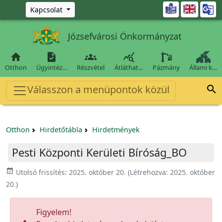
Ugrás a fő tartalomra

Kapcsolat
Józsefvárosi Önkormányzat




Otthon
Ügyintéz…
Részvétel
Átláthat…
Pázmány
Állami k…
Válasszon a menüpontok közül

Otthon
Hirdetőtábla
Hirdetmények
Pesti Központi Kerületi Bíróság_BO
event_available
Utolsó frissítés:
2025. október 20.
(Létrehozva:
2025. október
20.
)
Figyelem!