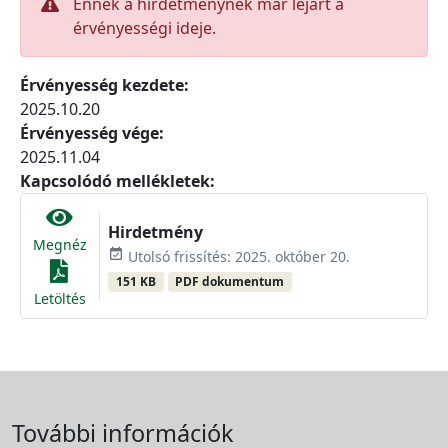
Ennek a hirdetménynek már lejárt a
érvényességi ideje.
Érvényesség kezdete:
2025.10.20
Érvényesség vége:
2025.11.04
Kapcsolódó mellékletek:
Hirdetmény
Megnéz
event_available
Utolsó frissítés: 2025. október 20.
151 KB
PDF dokumentum
Letöltés
További információk