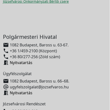
Józsefvárosi Önkormányzati Bérlői csere
Polgármesteri Hivatal

1082 Budapest, Baross u. 63-67.

+36 1/459-2100 (Központ)

+36 80/277-256 (Zöld szám)

Nyitvatartás
Ügyfélszolgálat

1082 Budapest, Baross u. 66–68.

ugyfelszolgalat@jozsefvaros.hu

Nyitvatartás
Józsefvárosi Rendészet