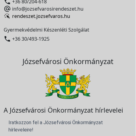

+36 80/204-618

info@jozsefvarosirendeszet.hu
rendeszet.jozsefvaros.hu
Gyermekvédelmi Készenléti Szolgálat

+36 30/493-1925
Józsefvárosi Önkormányzat
A Józsefvárosi Önkormányzat hírlevelei
Iratkozzon fel a Józsefvárosi Önkormányzat
hírleveleire!