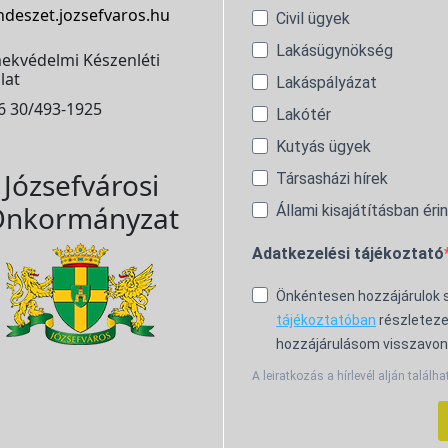
ndeszet.jozsefvaros.hu
Civil ügyek
Lakásügynökség
ekvédelmi Készenléti
lat
Lakáspályázat
6 30/493-1925
Lakótér
Kutyás ügyek
Józsefvárosi
Társasházi hírek
nkormányzat
Állami kisajátításban éri
Adatkezelési tájékoztató
Önkéntesen hozzájárulok
tájékoztatóban
részleteze
hozzájárulásom visszavon
A leiratkozás a hírlevél alján találha