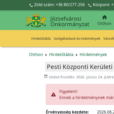
Ugrás a fő tartalomra
Zöld szám: +36 80/277-256
Központ: +



Józsefvárosi
Önkormányzat
Otthon
Hirdetőtábla
Szolgáltatások és intézmények
Városfe
Otthon
Hirdetőtábla
Hirdetmények
Pesti Központi Kerület
event_available
Utolsó frissítés:
2026. június 24.
(Létr
Figyelem!
Ennek a hirdetménynek már l
Érvényesség kezdete:
2026.06.