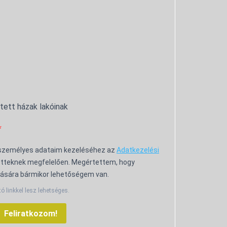
ntett házak lakóinak
 személyes adataim kezeléséhez az
Adatkezelési
tteknek megfelelően. Megértettem, hogy
ására bármikor lehetőségem van.
tó linkkel lesz lehetséges.
Feliratkozom!