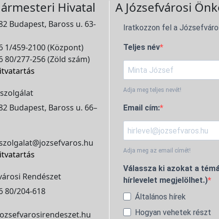
ármesteri Hivatal
A Józsefvárosi Önk
2 Budapest, Baross u. 63-
Iratkozzon fel a Józsefváro
 1/459-2100 (Központ)
Teljes név
 80/277-256 (Zöld szám)
itvatartás
Adja meg teljes nevét!
szolgálat
2 Budapest, Baross u. 66–
Email cím:
szolgalat@jozsefvaros.hu
Adja meg az email címét!
itvatartás
Válassza ki azokat a témá
városi Rendészet
hírlevelet megjelölhet.)
6 80/204-618
Általános hírek
Hogyan vehetek részt
ozsefvarosirendeszet.hu