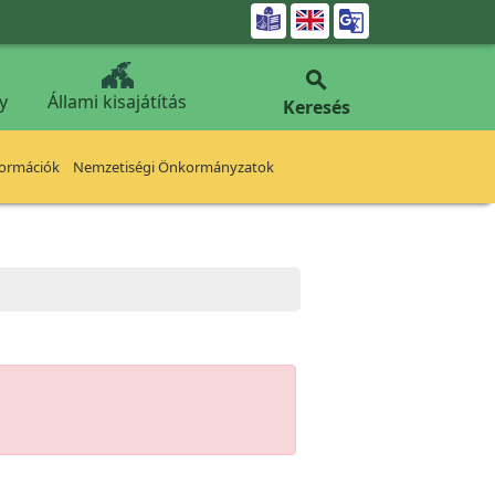


y
Állami kisajátítás
Keresés
formációk
Nemzetiségi Önkormányzatok