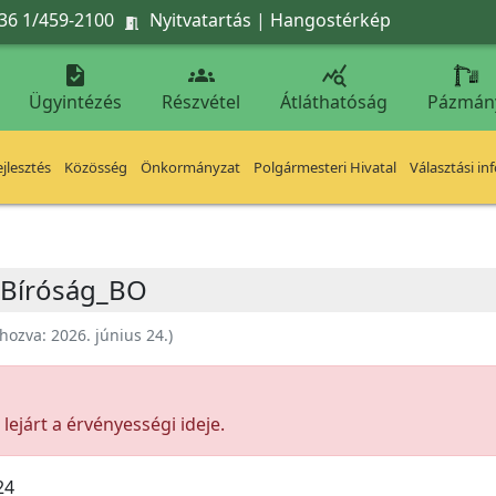
36 1/459-2100
Nyitvatartás
|
Hangostérkép




Ügyintézés
Részvétel
Átláthatóság
Pázmán
jlesztés
Közösség
Önkormányzat
Polgármesteri Hivatal
Választási in
i Bíróság_BO
ehozva:
2026. június 24.
)
ejárt a érvényességi ideje.
24