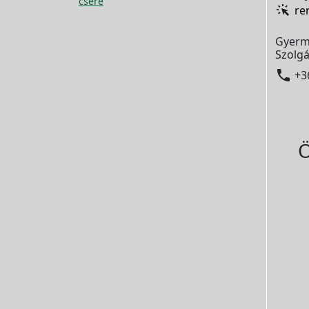
csere
re
Gyerm
Szolgá

+3
Ö