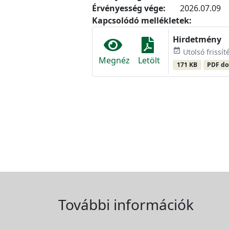
Érvényesség vége:
2026.07.09
Kapcsolódó mellékletek:
Hirdetmény
event_available
Utolsó frissít
Megnéz
Letölt
171 KB
PDF d
További információk