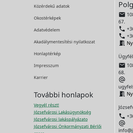
Polg
Közérdekű adatok

108
Okostérképek
67.

+36
Adatvédelem

+36
Akadálymentesítési
nyilatkozat

Ny
Honlaptérkép
Ügyfél

108
Impresszum
68.
Karrier

ugyfel
További honlapok

Ny
Vegyél részt!
József
Józsefvárosi Lakásügynökség

+3
Józsefvárosi lakáspályázato

Józsefvárosi Önkormányzati Bérlői
info@j