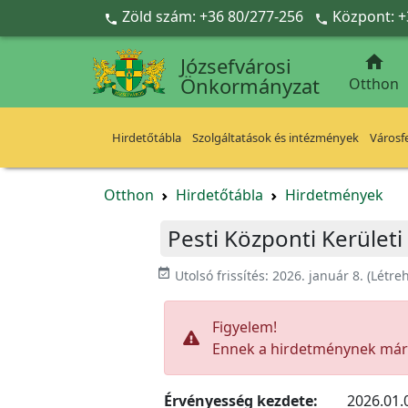
Ugrás a fő tartalomra
Zöld szám: +36 80/277-256
Központ: +



Józsefvárosi
Önkormányzat
Otthon
Hirdetőtábla
Szolgáltatások és intézmények
Városfe
Otthon
Hirdetőtábla
Hirdetmények
Pesti Központi Kerületi
event_available
Utolsó frissítés:
2026. január 8.
(Létre
Figyelem!
Ennek a hirdetménynek már l
Érvényesség kezdete:
2026.01.