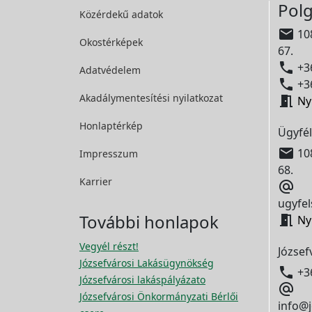
Polg
Közérdekű adatok

108
Okostérképek
67.

+36
Adatvédelem

+36
Akadálymentesítési
nyilatkozat

Ny
Honlaptérkép
Ügyfél

108
Impresszum
68.
Karrier

ugyfel
További honlapok

Ny
Vegyél részt!
József
Józsefvárosi Lakásügynökség

+3
Józsefvárosi lakáspályázato

Józsefvárosi Önkormányzati Bérlői
info@j