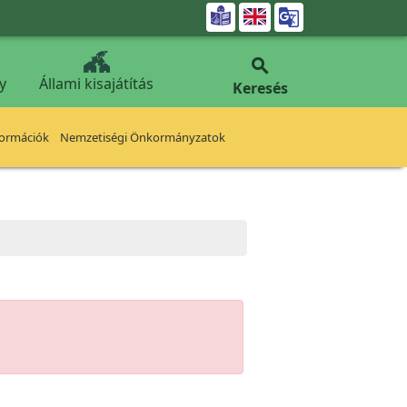


y
Állami kisajátítás
Keresés
formációk
Nemzetiségi Önkormányzatok