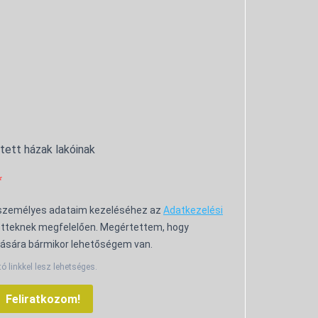
ntett házak lakóinak
 személyes adataim kezeléséhez az
Adatkezelési
tteknek megfelelően. Megértettem, hogy
ására bármikor lehetőségem van.
tó linkkel lesz lehetséges.
Feliratkozom!