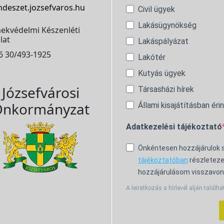
ndeszet.jozsefvaros.hu
Civil ügyek
Lakásügynökség
ekvédelmi Készenléti
lat
Lakáspályázat
6 30/493-1925
Lakótér
Kutyás ügyek
Józsefvárosi
Társasházi hírek
nkormányzat
Állami kisajátításban éri
Adatkezelési tájékoztató
Önkéntesen hozzájárulok
tájékoztatóban
részleteze
hozzájárulásom visszavon
A leiratkozás a hírlevél alján találha