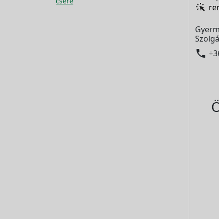
csere
re
Gyerm
Szolgá

+3
Ö