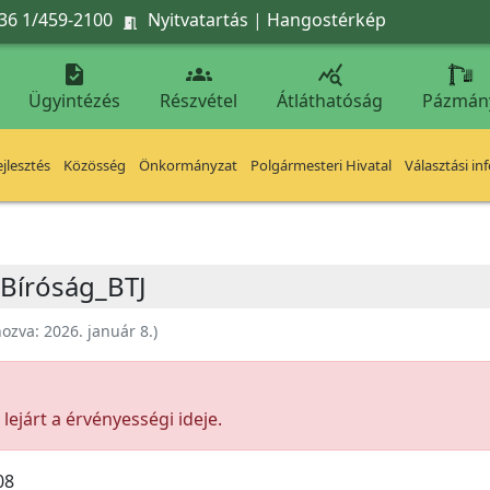
36 1/459-2100
Nyitvatartás
|
Hangostérkép




Ügyintézés
Részvétel
Átláthatóság
Pázmán
jlesztés
Közösség
Önkormányzat
Polgármesteri Hivatal
Választási in
 Bíróság_BTJ
hozva:
2026. január 8.
)
ejárt a érvényességi ideje.
08