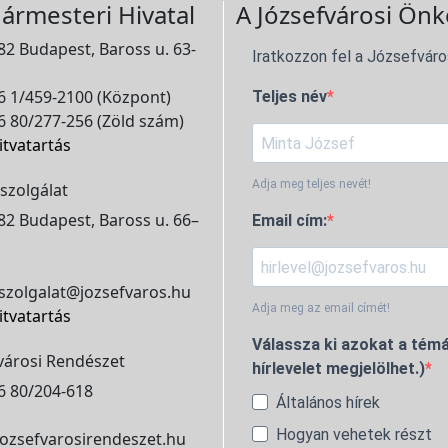
ármesteri Hivatal
A Józsefvárosi Önk
2 Budapest, Baross u. 63-
Iratkozzon fel a Józsefváro
 1/459-2100 (Központ)
Teljes név
 80/277-256 (Zöld szám)
itvatartás
Adja meg teljes nevét!
szolgálat
2 Budapest, Baross u. 66–
Email cím:
szolgalat@jozsefvaros.hu
Adja meg az email címét!
itvatartás
Válassza ki azokat a témá
városi Rendészet
hírlevelet megjelölhet.)
6 80/204-618
Általános hírek
Hogyan vehetek részt
ozsefvarosirendeszet.hu