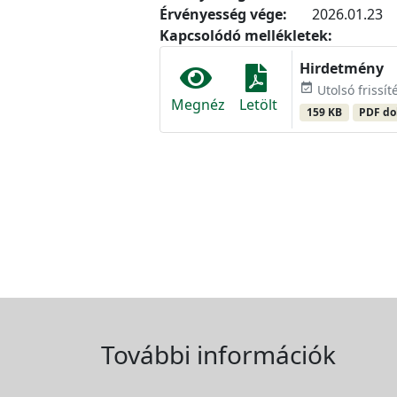
Érvényesség vége:
2026.01.23
Kapcsolódó mellékletek:
Hirdetmény
event_available
Utolsó frissít
Megnéz
Letölt
159 KB
PDF d
További információk