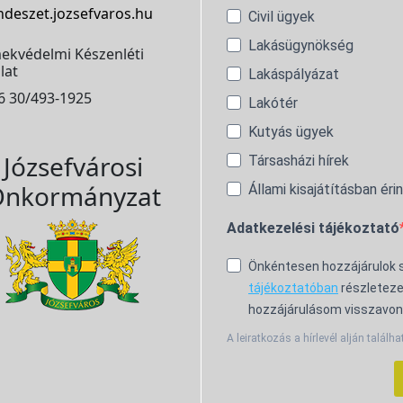
ndeszet.jozsefvaros.hu
Civil ügyek
Lakásügynökség
ekvédelmi Készenléti
lat
Lakáspályázat
6 30/493-1925
Lakótér
Kutyás ügyek
Józsefvárosi
Társasházi hírek
nkormányzat
Állami kisajátításban éri
Adatkezelési tájékoztató
Önkéntesen hozzájárulok
tájékoztatóban
részleteze
hozzájárulásom visszavon
A leiratkozás a hírlevél alján találha