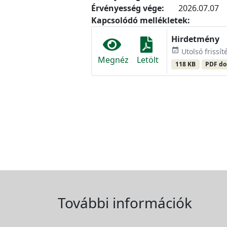
Érvényesség vége:
2026.07.07
Kapcsolódó mellékletek:
Hirdetmény
event_available
Utolsó frissít
Megnéz
Letölt
118 KB
PDF d
További információk