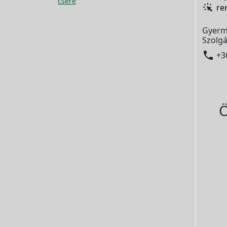
csere
re
Gyerm
Szolgá

+3
Ö