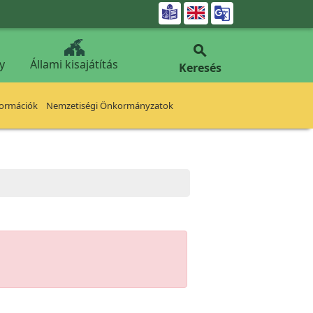


y
Állami kisajátítás
Keresés
formációk
Nemzetiségi Önkormányzatok