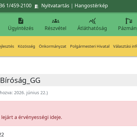
36 1/459-2100
Nyitvatartás
|
Hangostérkép




Ügyintézés
Részvétel
Átláthatóság
Pázmán
jlesztés
Közösség
Önkormányzat
Polgármesteri Hivatal
Választási in
i Bíróság_GG
ehozva:
2026. június 22.
)
ejárt a érvényességi ideje.
22