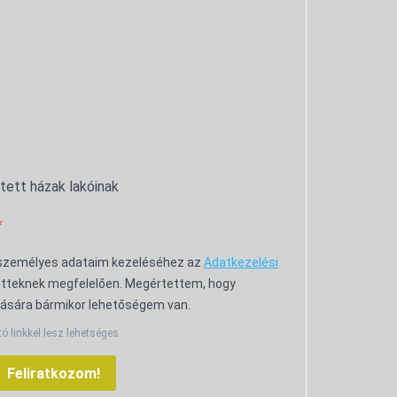
ntett házak lakóinak
 személyes adataim kezeléséhez az
Adatkezelési
tteknek megfelelően. Megértettem, hogy
ására bármikor lehetőségem van.
tó linkkel lesz lehetséges.
Feliratkozom!