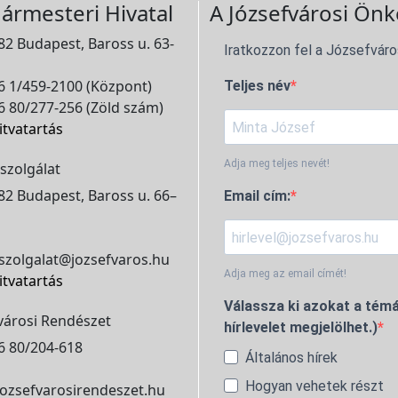
ármesteri Hivatal
A Józsefvárosi Önk
2 Budapest, Baross u. 63-
Iratkozzon fel a Józsefváro
 1/459-2100 (Központ)
Teljes név
 80/277-256 (Zöld szám)
itvatartás
Adja meg teljes nevét!
szolgálat
2 Budapest, Baross u. 66–
Email cím:
szolgalat@jozsefvaros.hu
Adja meg az email címét!
itvatartás
Válassza ki azokat a témá
városi Rendészet
hírlevelet megjelölhet.)
6 80/204-618
Általános hírek
Hogyan vehetek részt
ozsefvarosirendeszet.hu