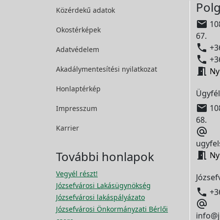
Polg
Közérdekű adatok

108
Okostérképek
67.

+36
Adatvédelem

+36
Akadálymentesítési
nyilatkozat

Ny
Honlaptérkép
Ügyfél

108
Impresszum
68.
Karrier

ugyfel
További honlapok

Ny
Vegyél részt!
József
Józsefvárosi Lakásügynökség

+3
Józsefvárosi lakáspályázato

Józsefvárosi Önkormányzati Bérlői
info@j