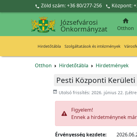
Ugrás a fő tartalomra
Zöld szám: +36 80/277-256
Központ: +



Józsefvárosi
Önkormányzat
Otthon
Hirdetőtábla
Szolgáltatások és intézmények
Városfe
Otthon
Hirdetőtábla
Hirdetmények
Pesti Központi Kerület
event_available
Utolsó frissítés:
2026. június 22.
(Létr
Figyelem!
Ennek a hirdetménynek már l
Érvényesség kezdete:
2026.06.