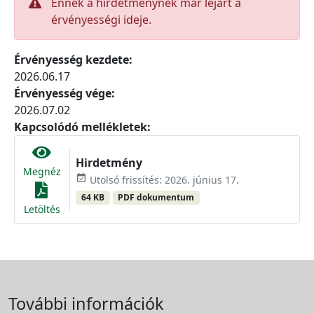
Ennek a hirdetménynek már lejárt a
érvényességi ideje.
Érvényesség kezdete:
2026.06.17
Érvényesség vége:
2026.07.02
Kapcsolódó mellékletek:
Hirdetmény
Megnéz
event_available
Utolsó frissítés: 2026. június 17.
64 KB
PDF dokumentum
Letöltés
További információk