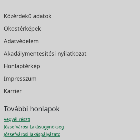
Közérdekű adatok
Okostérképek
Adatvédelem
Akadálymentesítési
nyilatkozat
Honlaptérkép
Impresszum
Karrier
További honlapok
Vegyél részt!
Józsefvárosi Lakásügynökség
Józsefvárosi lakáspályázato