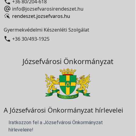

+36 80/204-618

info@jozsefvarosirendeszet.hu
rendeszet.jozsefvaros.hu
Gyermekvédelmi Készenléti Szolgálat

+36 30/493-1925
Józsefvárosi Önkormányzat
A Józsefvárosi Önkormányzat hírlevelei
Iratkozzon fel a Józsefvárosi Önkormányzat
hírleveleire!