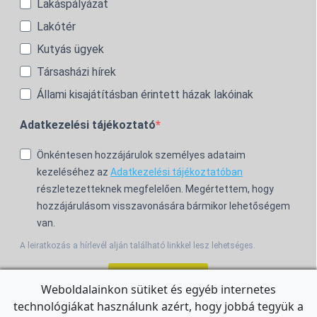
Lakáspályázat
Lakótér
Kutyás ügyek
Társasházi hírek
Állami kisajátításban érintett házak lakóinak
Adatkezelési tájékoztató
Önkéntesen hozzájárulok személyes adataim
kezeléséhez az
Adatkezelési tájékoztatóban
részletezetteknek megfelelően. Megértettem, hogy
hozzájárulásom visszavonására bármikor lehetőségem
van.
A leiratkozás a hírlevél alján található linkkel lesz lehetséges.
Feliratkozom!
Weboldalainkon sütiket és egyéb internetes
technológiákat használunk azért, hogy jobbá tegyük a
For the English Newsletter, click
HERE.