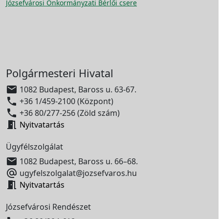
Józsefvárosi Önkormányzati Bérlői csere
Polgármesteri Hivatal

1082 Budapest, Baross u. 63-67.

+36 1/459-2100 (Központ)

+36 80/277-256 (Zöld szám)

Nyitvatartás
Ügyfélszolgálat

1082 Budapest, Baross u. 66–68.

ugyfelszolgalat@jozsefvaros.hu

Nyitvatartás
Józsefvárosi Rendészet