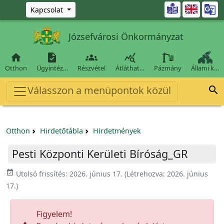
Ugrás a fő tartalomra

Kapcsolat
Józsefvárosi Önkormányzat




Otthon
Ügyintéz…
Részvétel
Átláthat…
Pázmány
Állami k…
Válasszon a menüpontok közül

Otthon
Hirdetőtábla
Hirdetmények
Pesti Központi Kerületi Bíróság_GR
event_available
Utolsó frissítés:
2026. június 17.
(Létrehozva:
2026. június
17.
)
Figyelem!