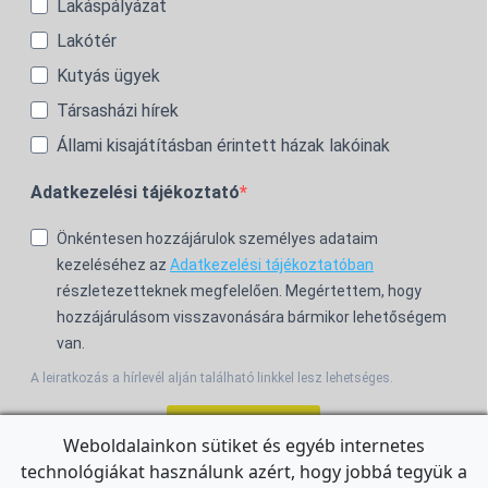
Lakáspályázat
Lakótér
Kutyás ügyek
Társasházi hírek
Állami kisajátításban érintett házak lakóinak
Adatkezelési tájékoztató
Önkéntesen hozzájárulok személyes adataim
kezeléséhez az
Adatkezelési tájékoztatóban
részletezetteknek megfelelően. Megértettem, hogy
hozzájárulásom visszavonására bármikor lehetőségem
van.
A leiratkozás a hírlevél alján található linkkel lesz lehetséges.
Feliratkozom!
Weboldalainkon sütiket és egyéb internetes
technológiákat használunk azért, hogy jobbá tegyük a
For the English Newsletter, click
HERE.