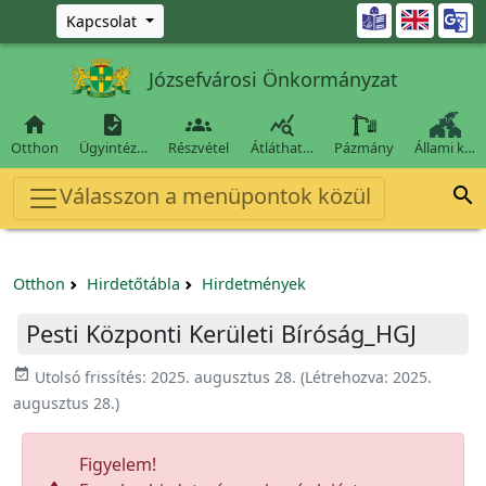
Ugrás a fő tartalomra

Kapcsolat
Józsefvárosi Önkormányzat




Otthon
Ügyintéz…
Részvétel
Átláthat…
Pázmány
Állami k…
Válasszon a menüpontok közül

Otthon
Hirdetőtábla
Hirdetmények
Pesti Központi Kerületi Bíróság_HGJ
event_available
Utolsó frissítés:
2025. augusztus 28.
(Létrehozva:
2025.
augusztus 28.
)
Figyelem!