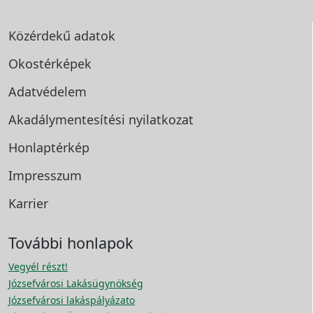
Közérdekű adatok
Okostérképek
Adatvédelem
Akadálymentesítési
nyilatkozat
Honlaptérkép
Impresszum
Karrier
További honlapok
Vegyél részt!
Józsefvárosi Lakásügynökség
Józsefvárosi lakáspályázato