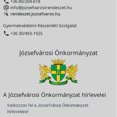

+36 80/204-618

info@jozsefvarosirendeszet.hu
rendeszet.jozsefvaros.hu
Gyermekvédelmi Készenléti Szolgálat

+36 30/493-1925
Józsefvárosi Önkormányzat
A Józsefvárosi Önkormányzat hírlevelei
Iratkozzon fel a Józsefvárosi Önkormányzat
hírleveleire!