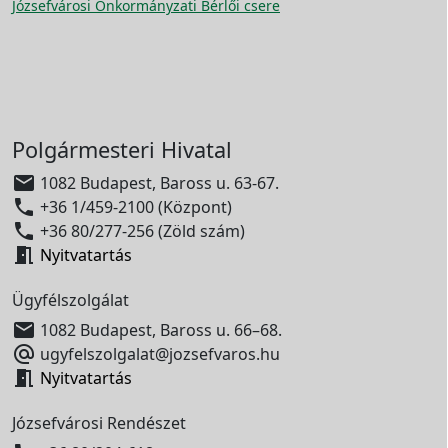
Józsefvárosi Önkormányzati Bérlői csere
Polgármesteri Hivatal

1082 Budapest, Baross u. 63-67.

+36 1/459-2100 (Központ)

+36 80/277-256 (Zöld szám)

Nyitvatartás
Ügyfélszolgálat

1082 Budapest, Baross u. 66–68.

ugyfelszolgalat@jozsefvaros.hu

Nyitvatartás
Józsefvárosi Rendészet