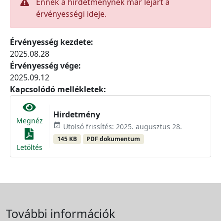
Ennek a hirdetménynek már lejárt a
érvényességi ideje.
Érvényesség kezdete:
2025.08.28
Érvényesség vége:
2025.09.12
Kapcsolódó mellékletek:
Hirdetmény
Megnéz
event_available
Utolsó frissítés: 2025. augusztus 28.
145 KB
PDF dokumentum
Letöltés
További információk