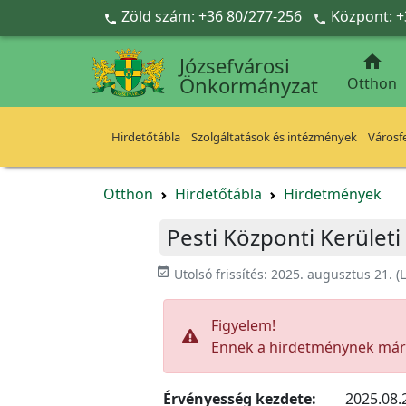
Ugrás a fő tartalomra
Zöld szám: +36 80/277-256
Központ: +



Józsefvárosi
Önkormányzat
Otthon
Hirdetőtábla
Szolgáltatások és intézmények
Városfe
Otthon
Hirdetőtábla
Hirdetmények
Pesti Központi Kerületi
event_available
Utolsó frissítés:
2025. augusztus 21.
(L
Figyelem!
Ennek a hirdetménynek már l
Érvényesség kezdete:
2025.08.