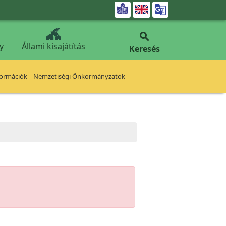


y
Állami kisajátítás
Keresés
formációk
Nemzetiségi Önkormányzatok