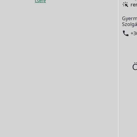
csere
re
Gyerm
Szolgá

+3
Ö