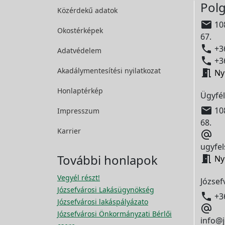
Polg
Közérdekű adatok

108
Okostérképek
67.

+36
Adatvédelem

+36
Akadálymentesítési
nyilatkozat

Ny
Honlaptérkép
Ügyfél

108
Impresszum
68.
Karrier

ugyfel
További honlapok

Ny
Vegyél részt!
József
Józsefvárosi Lakásügynökség

+3
Józsefvárosi lakáspályázato

Józsefvárosi Önkormányzati Bérlői
info@j