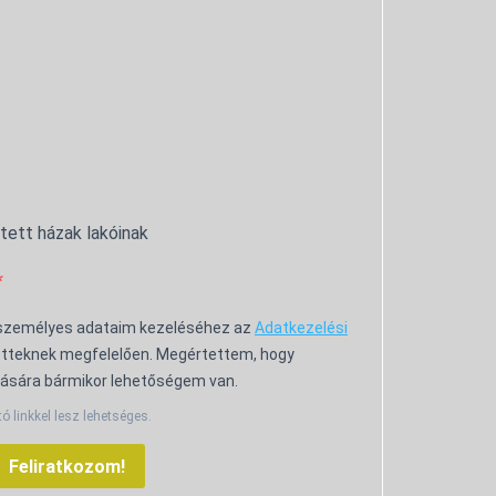
ntett házak lakóinak
 személyes adataim kezeléséhez az
Adatkezelési
tteknek megfelelően. Megértettem, hogy
ására bármikor lehetőségem van.
tó linkkel lesz lehetséges.
Feliratkozom!