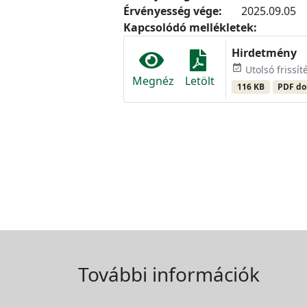
Érvényesség vége:
2025.09.05
Kapcsolódó mellékletek:
Hirdetmény
event_available
Utolsó frissít
Megnéz
Letölt
116 KB
PDF d
További információk