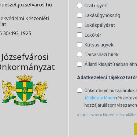
ndeszet.jozsefvaros.hu
Civil ügyek
Lakásügynökség
ekvédelmi Készenléti
lat
Lakáspályázat
6 30/493-1925
Lakótér
Kutyás ügyek
Józsefvárosi
Társasházi hírek
nkormányzat
Állami kisajátításban éri
Adatkezelési tájékoztató
Önkéntesen hozzájárulok
tájékoztatóban
részleteze
hozzájárulásom visszavon
A leiratkozás a hírlevél alján találha