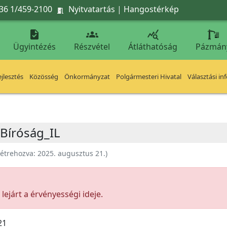
36 1/459-2100
Nyitvatartás
|
Hangostérkép




Ügyintézés
Részvétel
Átláthatóság
Pázmán
jlesztés
Közösség
Önkormányzat
Polgármesteri Hivatal
Választási in
 Bíróság_IL
étrehozva:
2025. augusztus 21.
)
ejárt a érvényességi ideje.
21