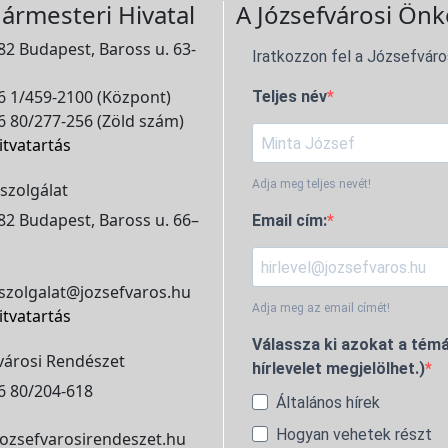
ármesteri Hivatal
A Józsefvárosi Önk
2 Budapest, Baross u. 63-
Iratkozzon fel a Józsefváro
 1/459-2100 (Központ)
Teljes név
 80/277-256 (Zöld szám)
itvatartás
Adja meg teljes nevét!
szolgálat
2 Budapest, Baross u. 66–
Email cím:
szolgalat@jozsefvaros.hu
Adja meg az email címét!
itvatartás
Válassza ki azokat a témá
városi Rendészet
hírlevelet megjelölhet.)
6 80/204-618
Általános hírek
Hogyan vehetek részt
ozsefvarosirendeszet.hu