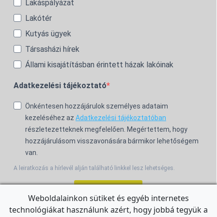
Lakáspályázat
Lakótér
Kutyás ügyek
Társasházi hírek
Állami kisajátításban érintett házak lakóinak
Adatkezelési tájékoztató
Önkéntesen hozzájárulok személyes adataim
kezeléséhez az
Adatkezelési tájékoztatóban
részletezetteknek megfelelően. Megértettem, hogy
hozzájárulásom visszavonására bármikor lehetőségem
van.
A leiratkozás a hírlevél alján található linkkel lesz lehetséges.
Feliratkozom!
Weboldalainkon sütiket és egyéb internetes
technológiákat használunk azért, hogy jobbá tegyük a
For the English Newsletter, click
HERE.