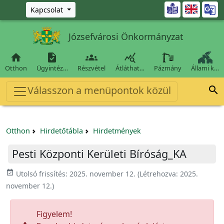
Ugrás a fő tartalomra

Kapcsolat
Józsefvárosi Önkormányzat




Otthon
Ügyintéz…
Részvétel
Átláthat…
Pázmány
Állami k…
Válasszon a menüpontok közül

Otthon
Hirdetőtábla
Hirdetmények
Pesti Központi Kerületi Bíróság_KA
event_available
Utolsó frissítés:
2025. november 12.
(Létrehozva:
2025.
november 12.
)
Figyelem!