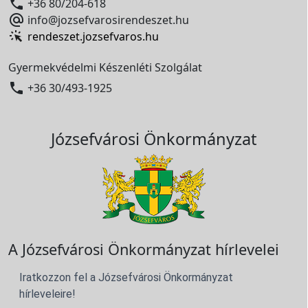

+36 80/204-618

info@jozsefvarosirendeszet.hu
rendeszet.jozsefvaros.hu
Gyermekvédelmi Készenléti Szolgálat

+36 30/493-1925
Józsefvárosi Önkormányzat
A Józsefvárosi Önkormányzat hírlevelei
Iratkozzon fel a Józsefvárosi Önkormányzat
hírleveleire!