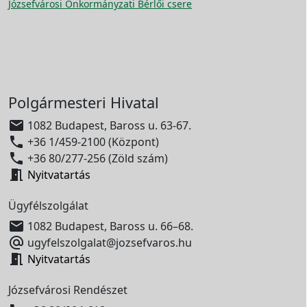
Józsefvárosi Önkormányzati Bérlői csere
Polgármesteri Hivatal

1082 Budapest, Baross u. 63-67.

+36 1/459-2100 (Központ)

+36 80/277-256 (Zöld szám)

Nyitvatartás
Ügyfélszolgálat

1082 Budapest, Baross u. 66–68.

ugyfelszolgalat@jozsefvaros.hu

Nyitvatartás
Józsefvárosi Rendészet