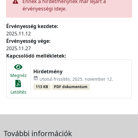
Ennek a hirdetménynek már lejárt a
érvényességi ideje.
Érvényesség kezdete:
2025.11.12
Érvényesség vége:
2025.11.27
Kapcsolódó mellékletek:
Hirdetmény
Megnéz
event_available
Utolsó frissítés: 2025. november 12.
113 KB
PDF dokumentum
Letöltés
További információk