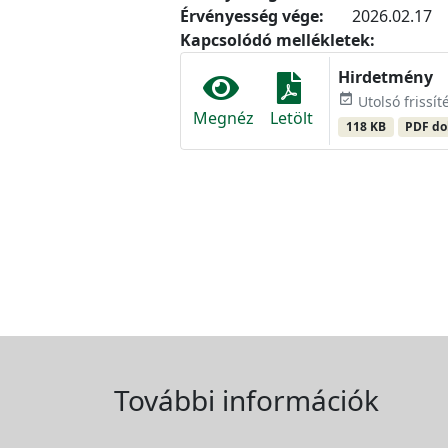
Érvényesség vége:
2026.02.17
Kapcsolódó mellékletek:
Hirdetmény
event_available
Utolsó frissít
Megnéz
Letölt
118 KB
PDF d
További információk