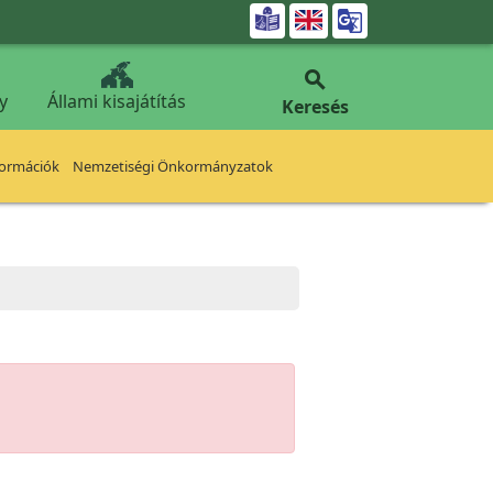


y
Állami kisajátítás
Keresés
formációk
Nemzetiségi Önkormányzatok