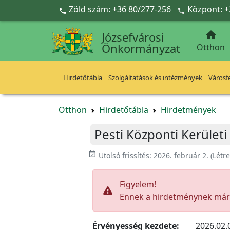
Ugrás a fő tartalomra
Zöld szám: +36 80/277-256
Központ: +



Józsefvárosi
Önkormányzat
Otthon
Hirdetőtábla
Szolgáltatások és intézmények
Városfe
Otthon
Hirdetőtábla
Hirdetmények
Pesti Központi Kerület
event_available
Utolsó frissítés:
2026. február 2.
(Létr
Figyelem!
Ennek a hirdetménynek már l
Érvényesség kezdete:
2026.02.