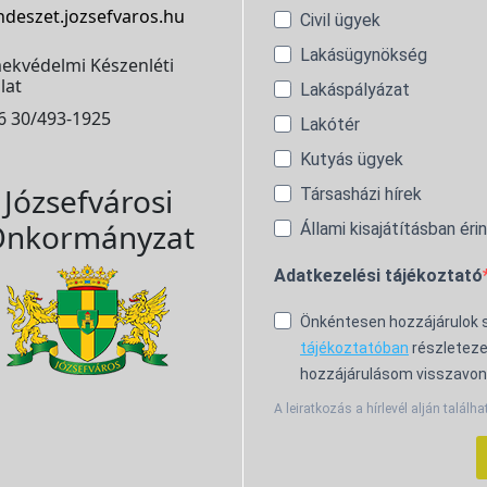
ndeszet.jozsefvaros.hu
Civil ügyek
Lakásügynökség
ekvédelmi Készenléti
lat
Lakáspályázat
6 30/493-1925
Lakótér
Kutyás ügyek
Józsefvárosi
Társasházi hírek
nkormányzat
Állami kisajátításban éri
Adatkezelési tájékoztató
Önkéntesen hozzájárulok
tájékoztatóban
részleteze
hozzájárulásom visszavon
A leiratkozás a hírlevél alján találha