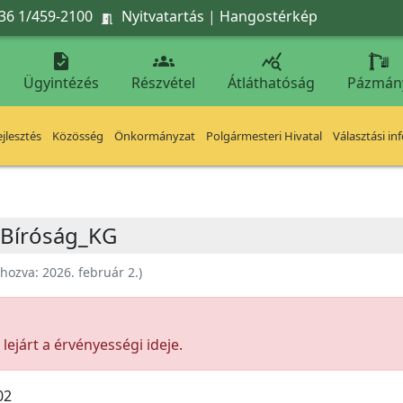
36 1/459-2100
Nyitvatartás
|
Hangostérkép




Ügyintézés
Részvétel
Átláthatóság
Pázmán
jlesztés
Közösség
Önkormányzat
Polgármesteri Hivatal
Választási in
i Bíróság_KG
ehozva:
2026. február 2.
)
ejárt a érvényességi ideje.
02