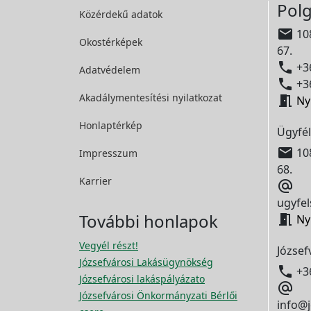
Polg
Közérdekű adatok

108
Okostérképek
67.

+36
Adatvédelem

+36
Akadálymentesítési
nyilatkozat

Ny
Honlaptérkép
Ügyfél

108
Impresszum
68.
Karrier

ugyfel
További honlapok

Ny
Vegyél részt!
József
Józsefvárosi Lakásügynökség

+3
Józsefvárosi lakáspályázato

Józsefvárosi Önkormányzati Bérlői
info@j