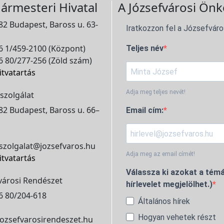
ármesteri Hivatal
A Józsefvárosi Önk
2 Budapest, Baross u. 63-
Iratkozzon fel a Józsefváro
 1/459-2100 (Központ)
Teljes név
 80/277-256 (Zöld szám)
itvatartás
Adja meg teljes nevét!
szolgálat
2 Budapest, Baross u. 66–
Email cím:
szolgalat@jozsefvaros.hu
Adja meg az email címét!
itvatartás
Válassza ki azokat a témá
városi Rendészet
hírlevelet megjelölhet.)
6 80/204-618
Általános hírek
Hogyan vehetek részt
ozsefvarosirendeszet.hu