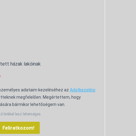
ntett házak lakóinak
 személyes adataim kezeléséhez az
Adatkezelési
tteknek megfelelően. Megértettem, hogy
ására bármikor lehetőségem van.
tó linkkel lesz lehetséges.
Feliratkozom!