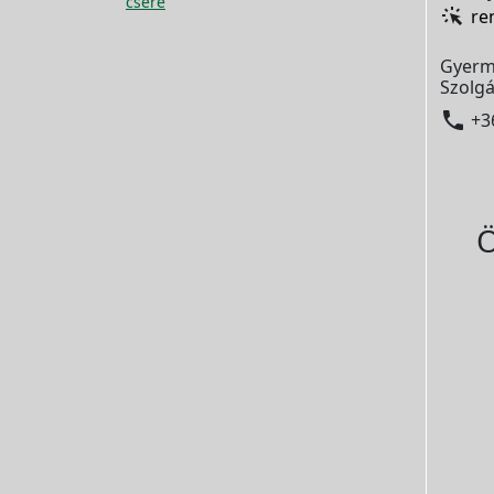
csere
re
Gyerm
Szolgá

+3
Ö