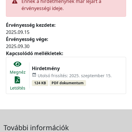
Ennek a hirdetménynek már lejárt a
érvényességi ideje.
Érvényesség kezdete:
2025.09.15
Érvényesség vége:
2025.09.30
Kapcsolódó mellékletek:
Hirdetmény
Megnéz
event_available
Utolsó frissítés: 2025. szeptember 15.
124 KB
PDF dokumentum
Letöltés
További információk