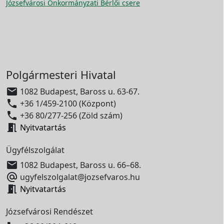
Józsefvárosi Önkormányzati Bérlői csere
Polgármesteri Hivatal

1082 Budapest, Baross u. 63-67.

+36 1/459-2100 (Központ)

+36 80/277-256 (Zöld szám)

Nyitvatartás
Ügyfélszolgálat

1082 Budapest, Baross u. 66–68.

ugyfelszolgalat@jozsefvaros.hu

Nyitvatartás
Józsefvárosi Rendészet