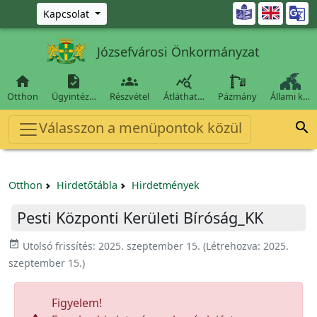
Ugrás a fő tartalomra

Kapcsolat
Józsefvárosi Önkormányzat




Otthon
Ügyintéz…
Részvétel
Átláthat…
Pázmány
Állami k…
Válasszon a menüpontok közül

Otthon
Hirdetőtábla
Hirdetmények
Pesti Központi Kerületi Bíróság_KK
event_available
Utolsó frissítés:
2025. szeptember 15.
(Létrehozva:
2025.
szeptember 15.
)
Figyelem!