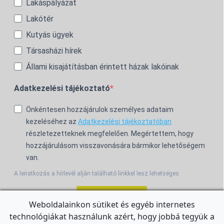
Lakáspályázat
Lakótér
Kutyás ügyek
Társasházi hírek
Állami kisajátításban érintett házak lakóinak
Adatkezelési tájékoztató
Önkéntesen hozzájárulok személyes adataim
kezeléséhez az
Adatkezelési tájékoztatóban
részletezetteknek megfelelően. Megértettem, hogy
hozzájárulásom visszavonására bármikor lehetőségem
van.
A leiratkozás a hírlevél alján található linkkel lesz lehetséges.
Feliratkozom!
Weboldalainkon sütiket és egyéb internetes
technológiákat használunk azért, hogy jobbá tegyük a
For the English Newsletter, click
HERE.