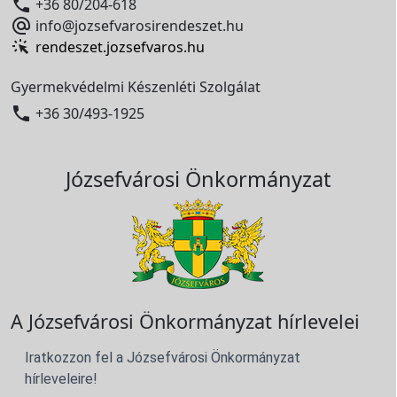

+36 80/204-618

info@jozsefvarosirendeszet.hu
rendeszet.jozsefvaros.hu
Gyermekvédelmi Készenléti Szolgálat

+36 30/493-1925
Józsefvárosi Önkormányzat
A Józsefvárosi Önkormányzat hírlevelei
Iratkozzon fel a Józsefvárosi Önkormányzat
hírleveleire!