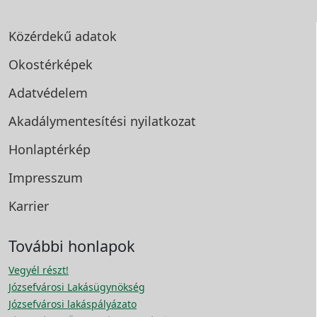
Közérdekű adatok
Okostérképek
Adatvédelem
Akadálymentesítési
nyilatkozat
Honlaptérkép
Impresszum
Karrier
További honlapok
Vegyél részt!
Józsefvárosi Lakásügynökség
Józsefvárosi lakáspályázato