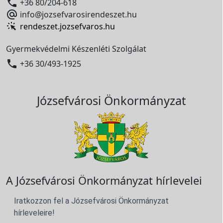

+36 80/204-618

info@jozsefvarosirendeszet.hu
rendeszet.jozsefvaros.hu
Gyermekvédelmi Készenléti Szolgálat

+36 30/493-1925
Józsefvárosi Önkormányzat
A Józsefvárosi Önkormányzat hírlevelei
Iratkozzon fel a Józsefvárosi Önkormányzat
hírleveleire!