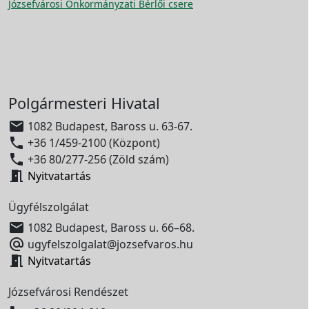
Józsefvárosi Önkormányzati Bérlői csere
Polgármesteri Hivatal

1082 Budapest, Baross u. 63-67.

+36 1/459-2100 (Központ)

+36 80/277-256 (Zöld szám)

Nyitvatartás
Ügyfélszolgálat

1082 Budapest, Baross u. 66–68.

ugyfelszolgalat@jozsefvaros.hu

Nyitvatartás
Józsefvárosi Rendészet