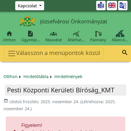
Ugrás a fő tartalomra

Kapcsolat
Józsefvárosi Önkormányzat




Otthon
Ügyintéz…
Részvétel
Átláthat…
Pázmány
Állami k…
Válasszon a menüpontok közül

Otthon
Hirdetőtábla
Hirdetmények
Pesti Központi Kerületi Bíróság_KMT
event_available
Utolsó frissítés:
2025. november 24.
(Létrehozva:
2025.
november 24.
)
Figyelem!