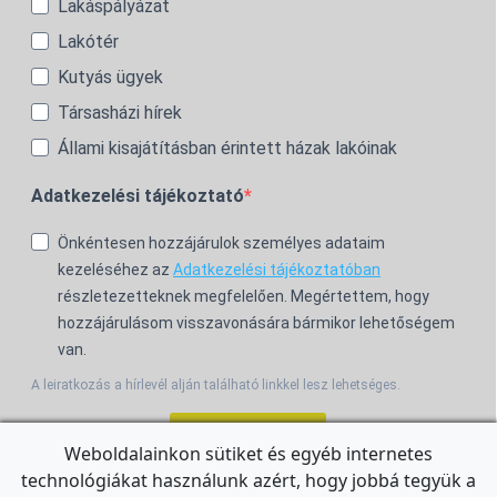
Lakáspályázat
Lakótér
Kutyás ügyek
Társasházi hírek
Állami kisajátításban érintett házak lakóinak
Adatkezelési tájékoztató
Önkéntesen hozzájárulok személyes adataim
kezeléséhez az
Adatkezelési tájékoztatóban
részletezetteknek megfelelően. Megértettem, hogy
hozzájárulásom visszavonására bármikor lehetőségem
van.
A leiratkozás a hírlevél alján található linkkel lesz lehetséges.
Feliratkozom!
Weboldalainkon sütiket és egyéb internetes
technológiákat használunk azért, hogy jobbá tegyük a
For the English Newsletter, click
HERE.