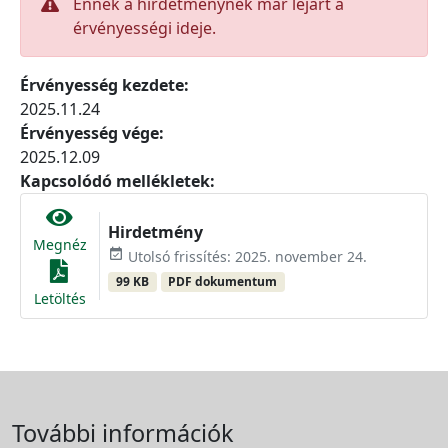
Ennek a hirdetménynek már lejárt a
érvényességi ideje.
Érvényesség kezdete:
2025.11.24
Érvényesség vége:
2025.12.09
Kapcsolódó mellékletek:
Hirdetmény
Megnéz
event_available
Utolsó frissítés: 2025. november 24.
99 KB
PDF dokumentum
Letöltés
További információk