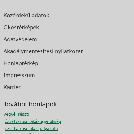
Közérdekű adatok
Okostérképek
Adatvédelem
Akadálymentesítési
nyilatkozat
Honlaptérkép
Impresszum
Karrier
További honlapok
Vegyél részt!
Józsefvárosi Lakásügynökség
Józsefvárosi lakáspályázato