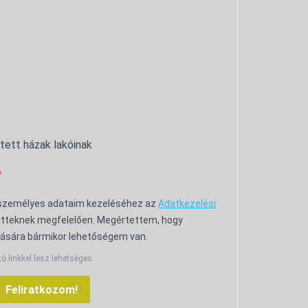
ntett házak lakóinak
 személyes adataim kezeléséhez az
Adatkezelési
tteknek megfelelően. Megértettem, hogy
ására bármikor lehetőségem van.
tó linkkel lesz lehetséges.
Feliratkozom!