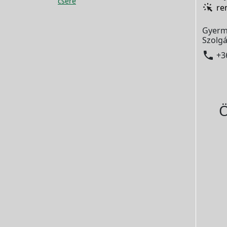
csere
re
Gyerm
Szolgá

+3
Ö