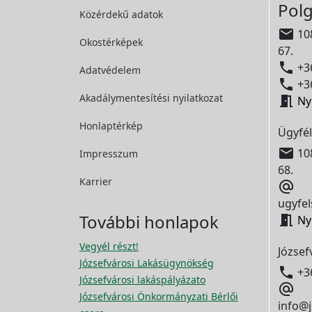
Polg
Közérdekű adatok

108
Okostérképek
67.

+36
Adatvédelem

+36
Akadálymentesítési
nyilatkozat

Ny
Honlaptérkép
Ügyfél

108
Impresszum
68.
Karrier

ugyfel
További honlapok

Ny
Vegyél részt!
József
Józsefvárosi Lakásügynökség

+3
Józsefvárosi lakáspályázato

Józsefvárosi Önkormányzati Bérlői
info@j