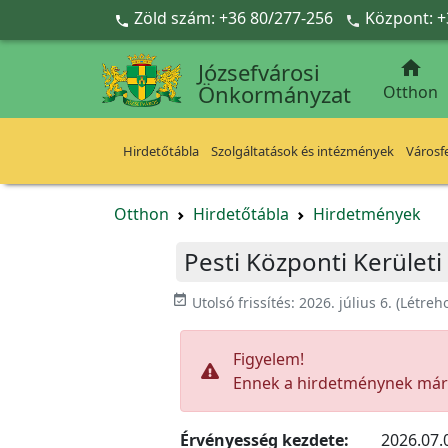
Ugrás a fő tartalomra
Zöld szám: +36 80/277-256
Központ: +



Józsefvárosi
Önkormányzat
Otthon
Hirdetőtábla
Szolgáltatások és intézmények
Városfe
Otthon
Hirdetőtábla
Hirdetmények
Pesti Központi Kerület
event_available
Utolsó frissítés:
2026. július 6.
(Létreh
Figyelem!
Ennek a hirdetménynek már l
Érvényesség kezdete:
2026.07.