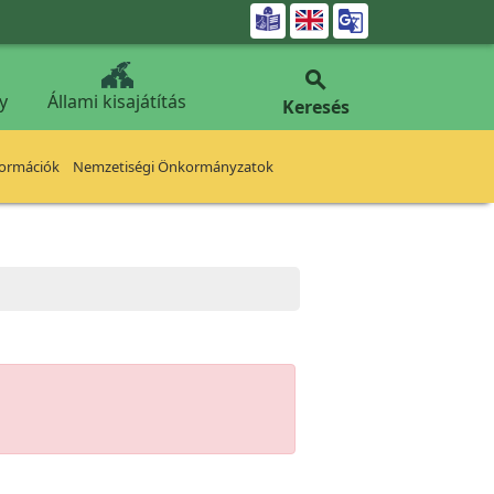


y
Állami kisajátítás
Keresés
formációk
Nemzetiségi Önkormányzatok