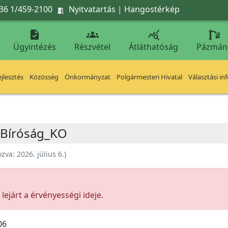
36 1/459-2100
Nyitvatartás
|
Hangostérkép




Ügyintézés
Részvétel
Átláthatóság
Pázmán
jlesztés
Közösség
Önkormányzat
Polgármesteri Hivatal
Választási in
i Bíróság_KO
ozva:
2026. július 6.
)
ejárt a érvényességi ideje.
06