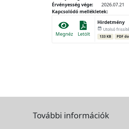
Érvényesség vége:
2026.07.21
Kapcsolódó mellékletek:
Hirdetmény
event_available
Utolsó frissíté
Megnéz
Letölt
133 KB
PDF d
További információk