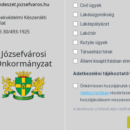
ndeszet.jozsefvaros.hu
Civil ügyek
Lakásügynökség
ekvédelmi Készenléti
lat
Lakáspályázat
6 30/493-1925
Lakótér
Kutyás ügyek
Józsefvárosi
Társasházi hírek
nkormányzat
Állami kisajátításban éri
Adatkezelési tájékoztató
Önkéntesen hozzájárulok
tájékoztatóban
részleteze
hozzájárulásom visszavon
A leiratkozás a hírlevél alján találha