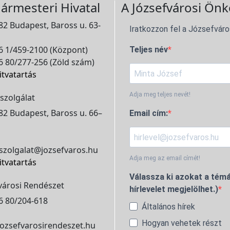
ármesteri Hivatal
A Józsefvárosi Önk
2 Budapest, Baross u. 63-
Iratkozzon fel a Józsefváro
 1/459-2100 (Központ)
Teljes név
 80/277-256 (Zöld szám)
itvatartás
Adja meg teljes nevét!
szolgálat
2 Budapest, Baross u. 66–
Email cím:
szolgalat@jozsefvaros.hu
Adja meg az email címét!
itvatartás
Válassza ki azokat a témá
városi Rendészet
hírlevelet megjelölhet.)
6 80/204-618
Általános hírek
Hogyan vehetek részt
ozsefvarosirendeszet.hu