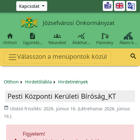
Ugrás a fő tartalomra

Kapcsolat
Józsefvárosi Önkormányzat




Otthon
Ügyintéz…
Részvétel
Átláthat…
Pázmány
Állami k…
Válasszon a menüpontok közül

Otthon
Hirdetőtábla
Hirdetmények
Pesti Központi Kerületi Bíróság_KT
event_available
Utolsó frissítés:
2026. június 16.
(Létrehozva:
2026. június
16.
)
Figyelem!