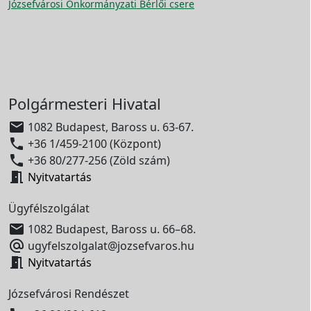
Józsefvárosi Önkormányzati Bérlői csere
Polgármesteri Hivatal

1082 Budapest, Baross u. 63-67.

+36 1/459-2100 (Központ)

+36 80/277-256 (Zöld szám)

Nyitvatartás
Ügyfélszolgálat

1082 Budapest, Baross u. 66–68.

ugyfelszolgalat@jozsefvaros.hu

Nyitvatartás
Józsefvárosi Rendészet