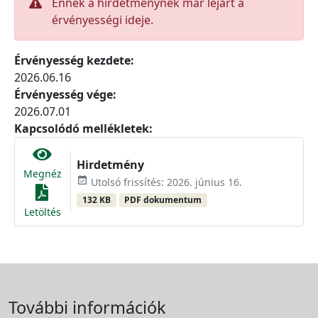
Ennek a hirdetménynek már lejárt a
érvényességi ideje.
Érvényesség kezdete:
2026.06.16
Érvényesség vége:
2026.07.01
Kapcsolódó mellékletek:
Hirdetmény
Megnéz
event_available
Utolsó frissítés: 2026. június 16.
132 KB
PDF dokumentum
Letöltés
További információk