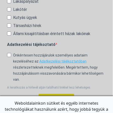
Lakáspályázat
Lakótér
Kutyás ügyek
Társasházi hírek
Állami kisajátításban érintett házak lakóinak
Adatkezelési tájékoztató
Önkéntesen hozzájárulok személyes adataim
kezeléséhez az
Adatkezelési tájékoztatóban
részletezetteknek megfelelően. Megértettem, hogy
hozzájárulásom visszavonására bármikor lehetőségem
van.
A leiratkozás a hírlevél alján található linkkel lesz lehetséges.
Feliratkozom!
Weboldalainkon sütiket és egyéb internetes
technológiákat használunk azért, hogy jobbá tegyük a
For the English Newsletter, click
HERE.