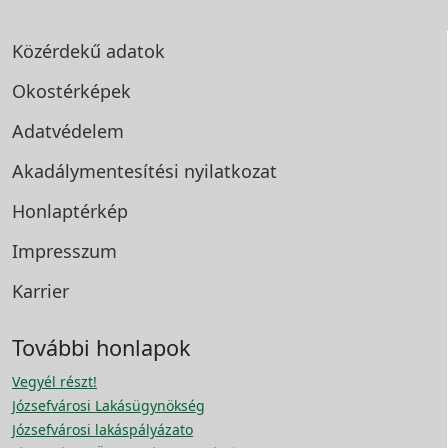
Közérdekű adatok
Okostérképek
Adatvédelem
Akadálymentesítési
nyilatkozat
Honlaptérkép
Impresszum
Karrier
További honlapok
Vegyél részt!
Józsefvárosi Lakásügynökség
Józsefvárosi lakáspályázato