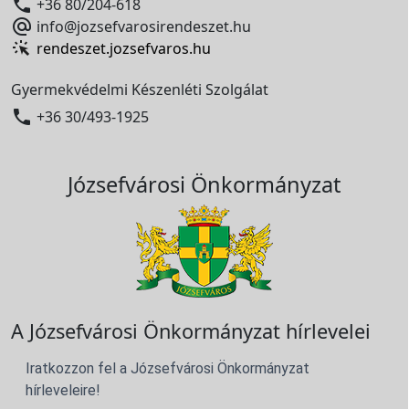

+36 80/204-618

info@jozsefvarosirendeszet.hu
rendeszet.jozsefvaros.hu
Gyermekvédelmi Készenléti Szolgálat

+36 30/493-1925
Józsefvárosi Önkormányzat
A Józsefvárosi Önkormányzat hírlevelei
Iratkozzon fel a Józsefvárosi Önkormányzat
hírleveleire!