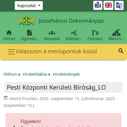
Ugrás a fő tartalomra

Kapcsolat
Józsefvárosi Önkormányzat




Otthon
Ügyintéz…
Részvétel
Átláthat…
Pázmány
Állami k…
Válasszon a menüpontok közül

Otthon
Hirdetőtábla
Hirdetmények
Pesti Központi Kerületi Bíróság_LO
event_available
Utolsó frissítés:
2025. szeptember 15.
(Létrehozva:
2025.
szeptember 15.
)
Figyelem!