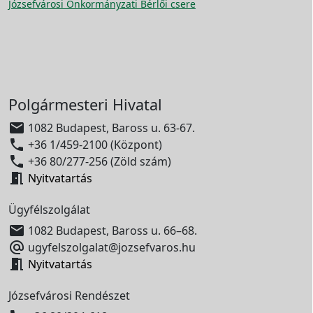
Józsefvárosi Önkormányzati Bérlői csere
Polgármesteri Hivatal

1082 Budapest, Baross u. 63-67.

+36 1/459-2100 (Központ)

+36 80/277-256 (Zöld szám)

Nyitvatartás
Ügyfélszolgálat

1082 Budapest, Baross u. 66–68.

ugyfelszolgalat@jozsefvaros.hu

Nyitvatartás
Józsefvárosi Rendészet