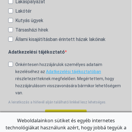
Lakáspályázat
Lakótér
Kutyás ügyek
Társasházi hírek
Állami kisajátításban érintett házak lakóinak
Adatkezelési tájékoztató
Önkéntesen hozzájárulok személyes adataim
kezeléséhez az
Adatkezelési tájékoztatóban
részletezetteknek megfelelően. Megértettem, hogy
hozzájárulásom visszavonására bármikor lehetőségem
van.
A leiratkozás a hírlevél alján található linkkel lesz lehetséges.
Feliratkozom!
Weboldalainkon sütiket és egyéb internetes
technológiákat használunk azért, hogy jobbá tegyük a
For the English Newsletter, click
HERE.