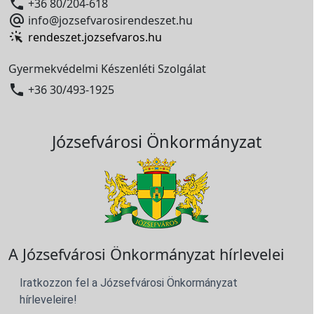

+36 80/204-618

info@jozsefvarosirendeszet.hu
rendeszet.jozsefvaros.hu
Gyermekvédelmi Készenléti Szolgálat

+36 30/493-1925
Józsefvárosi Önkormányzat
A Józsefvárosi Önkormányzat hírlevelei
Iratkozzon fel a Józsefvárosi Önkormányzat
hírleveleire!