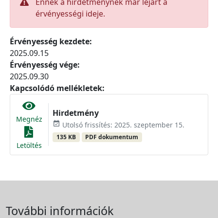
Ennek a hirdetménynek már lejárt a
érvényességi ideje.
Érvényesség kezdete:
2025.09.15
Érvényesség vége:
2025.09.30
Kapcsolódó mellékletek:
Hirdetmény
Megnéz
event_available
Utolsó frissítés: 2025. szeptember 15.
135 KB
PDF dokumentum
Letöltés
További információk