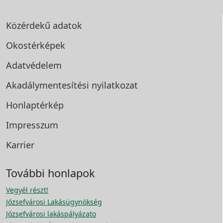
Közérdekű adatok
Okostérképek
Adatvédelem
Akadálymentesítési
nyilatkozat
Honlaptérkép
Impresszum
Karrier
További honlapok
Vegyél részt!
Józsefvárosi Lakásügynökség
Józsefvárosi lakáspályázato