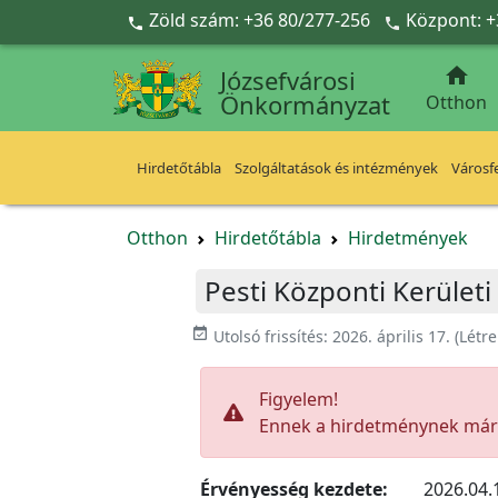
Ugrás a fő tartalomra
Zöld szám: +36 80/277-256
Központ: +



Józsefvárosi
Önkormányzat
Otthon
Hirdetőtábla
Szolgáltatások és intézmények
Városfe
Otthon
Hirdetőtábla
Hirdetmények
Pesti Központi Kerületi
event_available
Utolsó frissítés:
2026. április 17.
(Létr
Figyelem!
Ennek a hirdetménynek már l
Érvényesség kezdete:
2026.04.