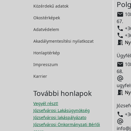
Polg
Közérdekű adatok

108
Okostérképek
67.

+36
Adatvédelem

+36
Akadálymentesítési
nyilatkozat

Ny
Honlaptérkép
Ügyfél

108
Impresszum
68.
Karrier

ugyfel
További honlapok

Ny
Vegyél részt!
József
Józsefvárosi Lakásügynökség

+3
Józsefvárosi lakáspályázato

Józsefvárosi Önkormányzati Bérlői
info@j