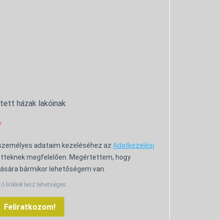
ntett házak lakóinak
 személyes adataim kezeléséhez az
Adatkezelési
tteknek megfelelően. Megértettem, hogy
ására bármikor lehetőségem van.
tó linkkel lesz lehetséges.
Feliratkozom!