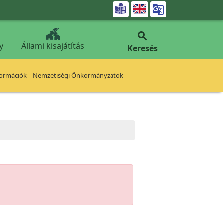


y
Állami kisajátítás
Keresés
formációk
Nemzetiségi Önkormányzatok