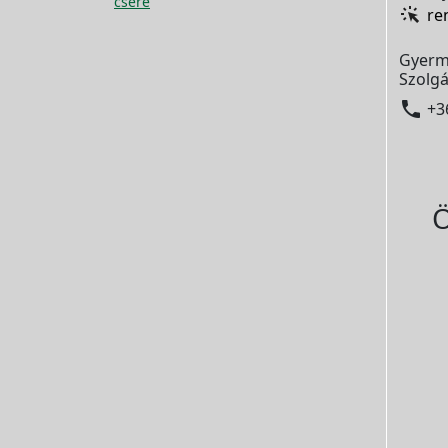
csere
re
Gyerm
Szolgá

+3
Ö