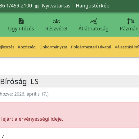
36 1/459-2100
Nyitvatartás
|
Hangostérkép




Ügyintézés
Részvétel
Átláthatóság
Pázmán
jlesztés
Közösség
Önkormányzat
Polgármesteri Hivatal
Választási in
 Bíróság_LS
ehozva:
2026. április 17.
)
ejárt a érvényességi ideje.
17