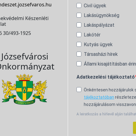
ndeszet.jozsefvaros.hu
Civil ügyek
Lakásügynökség
ekvédelmi Készenléti
lat
Lakáspályázat
6 30/493-1925
Lakótér
Kutyás ügyek
Józsefvárosi
Társasházi hírek
nkormányzat
Állami kisajátításban éri
Adatkezelési tájékoztató
Önkéntesen hozzájárulok
tájékoztatóban
részleteze
hozzájárulásom visszavon
A leiratkozás a hírlevél alján találha