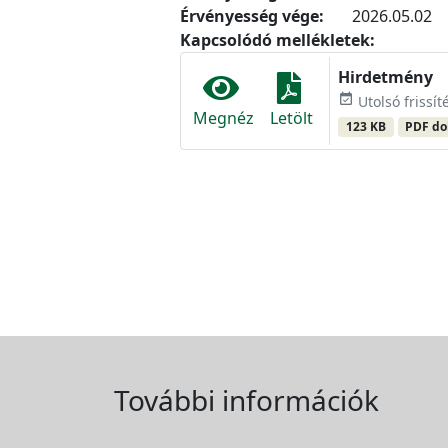
Érvényesség vége:
2026.05.02
Kapcsolódó mellékletek:
Hirdetmény
event_available
Utolsó frissíté
Megnéz
Letölt
123 KB
PDF d
További információk