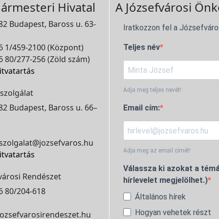
ármesteri Hivatal
A Józsefvárosi Önk
2 Budapest, Baross u. 63-
Iratkozzon fel a Józsefváro
 1/459-2100 (Központ)
Teljes név
 80/277-256 (Zöld szám)
itvatartás
Adja meg teljes nevét!
szolgálat
2 Budapest, Baross u. 66–
Email cím:
szolgalat@jozsefvaros.hu
Adja meg az email címét!
itvatartás
Válassza ki azokat a témá
városi Rendészet
hírlevelet megjelölhet.)
6 80/204-618
Általános hírek
Hogyan vehetek részt
ozsefvarosirendeszet.hu