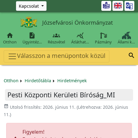
Ugrás a fő tartalomra

Kapcsolat
Józsefvárosi Önkormányzat




Otthon
Ügyintéz…
Részvétel
Átláthat…
Pázmány
Állami k…
Válasszon a menüpontok közül

Otthon
Hirdetőtábla
Hirdetmények
Pesti Központi Kerületi Bíróság_MI
event_available
Utolsó frissítés:
2026. június 11.
(Létrehozva:
2026. június
11.
)
Figyelem!