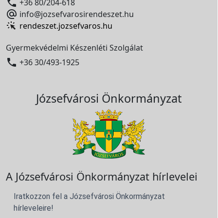

+36 80/204-618

info@jozsefvarosirendeszet.hu
rendeszet.jozsefvaros.hu
Gyermekvédelmi Készenléti Szolgálat

+36 30/493-1925
Józsefvárosi Önkormányzat
A Józsefvárosi Önkormányzat hírlevelei
Iratkozzon fel a Józsefvárosi Önkormányzat
hírleveleire!