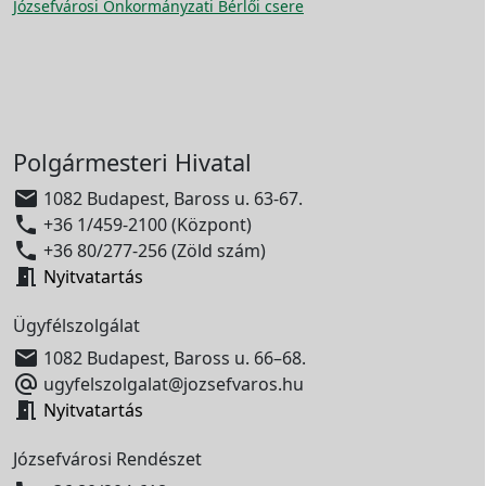
Józsefvárosi Önkormányzati Bérlői csere
Polgármesteri Hivatal

1082 Budapest, Baross u. 63-67.

+36 1/459-2100 (Központ)

+36 80/277-256 (Zöld szám)

Nyitvatartás
Ügyfélszolgálat

1082 Budapest, Baross u. 66–68.

ugyfelszolgalat@jozsefvaros.hu

Nyitvatartás
Józsefvárosi Rendészet