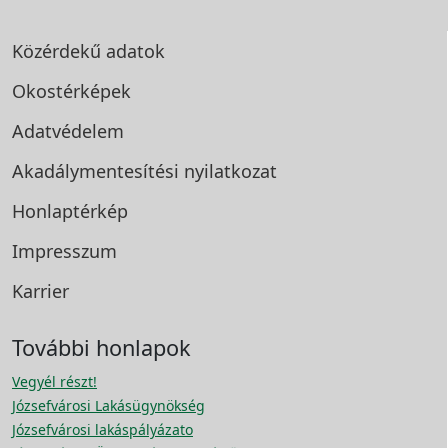
Közérdekű adatok
Okostérképek
Adatvédelem
Akadálymentesítési
nyilatkozat
Honlaptérkép
Impresszum
Karrier
További honlapok
Vegyél részt!
Józsefvárosi Lakásügynökség
Józsefvárosi lakáspályázato