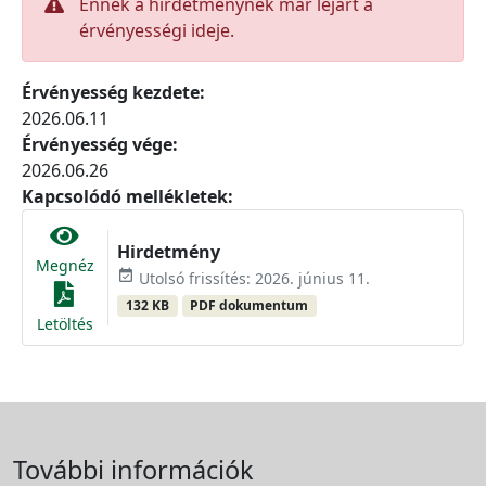
Ennek a hirdetménynek már lejárt a
érvényességi ideje.
Érvényesség kezdete:
2026.06.11
Érvényesség vége:
2026.06.26
Kapcsolódó mellékletek:
Hirdetmény
Megnéz
event_available
Utolsó frissítés: 2026. június 11.
132 KB
PDF dokumentum
Letöltés
További információk