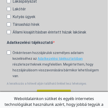
Lakáspályázat
Lakótér
Kutyás ügyek
Társasházi hírek
Állami kisajátításban érintett házak lakóinak
Adatkezelési tájékoztató
Önkéntesen hozzájárulok személyes adataim
kezeléséhez az
Adatkezelési tájékoztatóban
részletezetteknek megfelelően. Megértettem, hogy
hozzájárulásom visszavonására bármikor lehetőségem
van.
A leiratkozás a hírlevél alján található linkkel lesz lehetséges.
Feliratkozom!
Weboldalainkon sütiket és egyéb internetes
technológiákat használunk azért, hogy jobbá tegyük a
For the English Newsletter, click
HERE.