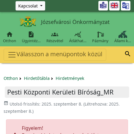
Ugrás a fő tartalomra

Kapcsolat
Józsefvárosi Önkormányzat




Otthon
Ügyintéz…
Részvétel
Átláthat…
Pázmány
Állami k…
Válasszon a menüpontok közül

Otthon
Hirdetőtábla
Hirdetmények
Pesti Központi Kerületi Bíróság_MR
event_available
Utolsó frissítés:
2025. szeptember 8.
(Létrehozva:
2025.
szeptember 8.
)
Figyelem!