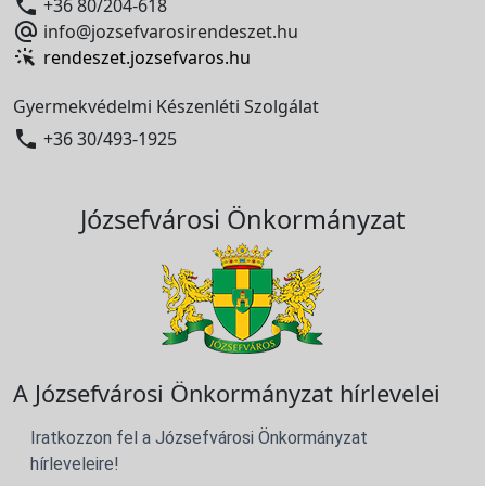

+36 80/204-618

info@jozsefvarosirendeszet.hu
rendeszet.jozsefvaros.hu
Gyermekvédelmi Készenléti Szolgálat

+36 30/493-1925
Józsefvárosi Önkormányzat
A Józsefvárosi Önkormányzat hírlevelei
Iratkozzon fel a Józsefvárosi Önkormányzat
hírleveleire!