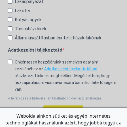
Lakáspályázat
Lakótér
Kutyás ügyek
Társasházi hírek
Állami kisajátításban érintett házak lakóinak
Adatkezelési tájékoztató
Önkéntesen hozzájárulok személyes adataim
kezeléséhez az
Adatkezelési tájékoztatóban
részletezetteknek megfelelően. Megértettem, hogy
hozzájárulásom visszavonására bármikor lehetőségem
van.
A leiratkozás a hírlevél alján található linkkel lesz lehetséges.
Feliratkozom!
Weboldalainkon sütiket és egyéb internetes
technológiákat használunk azért, hogy jobbá tegyük a
For the English Newsletter, click
HERE.