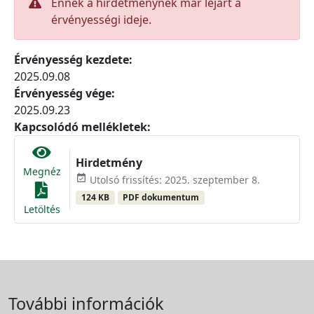
Ennek a hirdetménynek már lejárt a
érvényességi ideje.
Érvényesség kezdete:
2025.09.08
Érvényesség vége:
2025.09.23
Kapcsolódó mellékletek:
Hirdetmény
Megnéz
event_available
Utolsó frissítés: 2025. szeptember 8.
124 KB
PDF dokumentum
Letöltés
További információk