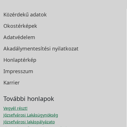
Közérdekű adatok
Okostérképek
Adatvédelem
Akadálymentesítési
nyilatkozat
Honlaptérkép
Impresszum
Karrier
További honlapok
Vegyél részt!
Józsefvárosi Lakásügynökség
Józsefvárosi lakáspályázato