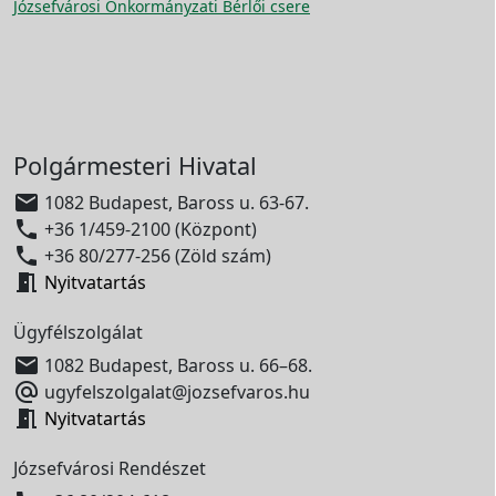
Józsefvárosi Önkormányzati Bérlői csere
Polgármesteri Hivatal

1082 Budapest, Baross u. 63-67.

+36 1/459-2100 (Központ)

+36 80/277-256 (Zöld szám)

Nyitvatartás
Ügyfélszolgálat

1082 Budapest, Baross u. 66–68.

ugyfelszolgalat@jozsefvaros.hu

Nyitvatartás
Józsefvárosi Rendészet