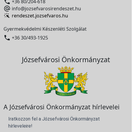

+36 80/204-618

info@jozsefvarosirendeszet.hu
rendeszet.jozsefvaros.hu
Gyermekvédelmi Készenléti Szolgálat

+36 30/493-1925
Józsefvárosi Önkormányzat
A Józsefvárosi Önkormányzat hírlevelei
Iratkozzon fel a Józsefvárosi Önkormányzat
hírleveleire!