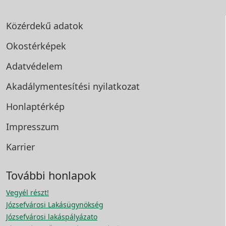
Közérdekű adatok
Okostérképek
Adatvédelem
Akadálymentesítési
nyilatkozat
Honlaptérkép
Impresszum
Karrier
További honlapok
Vegyél részt!
Józsefvárosi Lakásügynökség
Józsefvárosi lakáspályázato