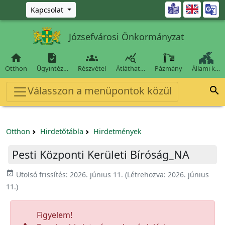
Ugrás a fő tartalomra

Kapcsolat
Józsefvárosi Önkormányzat




Otthon
Ügyintéz…
Részvétel
Átláthat…
Pázmány
Állami k…
Válasszon a menüpontok közül

Otthon
Hirdetőtábla
Hirdetmények
Pesti Központi Kerületi Bíróság_NA
event_available
Utolsó frissítés:
2026. június 11.
(Létrehozva:
2026. június
11.
)
Figyelem!