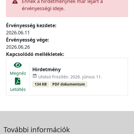
Ennek a hirdetménynek már lejárt a
érvényességi ideje.
Érvényesség kezdete:
2026.06.11
Érvényesség vége:
2026.06.26
Kapcsolódó mellékletek:
Hirdetmény
Megnéz
event_available
Utolsó frissítés: 2026. június 11.
134 KB
PDF dokumentum
Letöltés
További információk