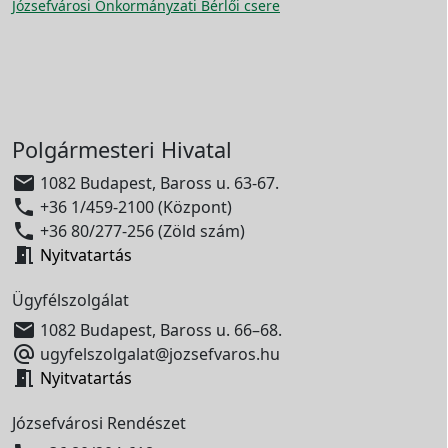
Józsefvárosi Önkormányzati Bérlői csere
Polgármesteri Hivatal

1082 Budapest, Baross u. 63-67.

+36 1/459-2100 (Központ)

+36 80/277-256 (Zöld szám)

Nyitvatartás
Ügyfélszolgálat

1082 Budapest, Baross u. 66–68.

ugyfelszolgalat@jozsefvaros.hu

Nyitvatartás
Józsefvárosi Rendészet