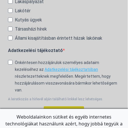
Lakáspályázat
Lakótér
Kutyás ügyek
Társasházi hírek
Állami kisajátításban érintett házak lakóinak
Adatkezelési tájékoztató
Önkéntesen hozzájárulok személyes adataim
kezeléséhez az
Adatkezelési tájékoztatóban
részletezetteknek megfelelően. Megértettem, hogy
hozzájárulásom visszavonására bármikor lehetőségem
van.
A leiratkozás a hírlevél alján található linkkel lesz lehetséges.
Feliratkozom!
Weboldalainkon sütiket és egyéb internetes
technológiákat használunk azért, hogy jobbá tegyük a
For the English Newsletter, click
HERE.