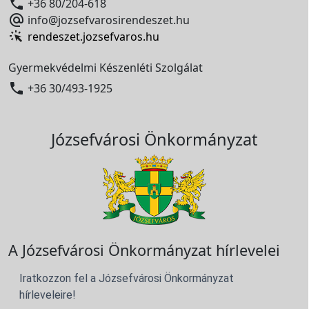

+36 80/204-618

info@jozsefvarosirendeszet.hu
rendeszet.jozsefvaros.hu
Gyermekvédelmi Készenléti Szolgálat

+36 30/493-1925
Józsefvárosi Önkormányzat
A Józsefvárosi Önkormányzat hírlevelei
Iratkozzon fel a Józsefvárosi Önkormányzat
hírleveleire!