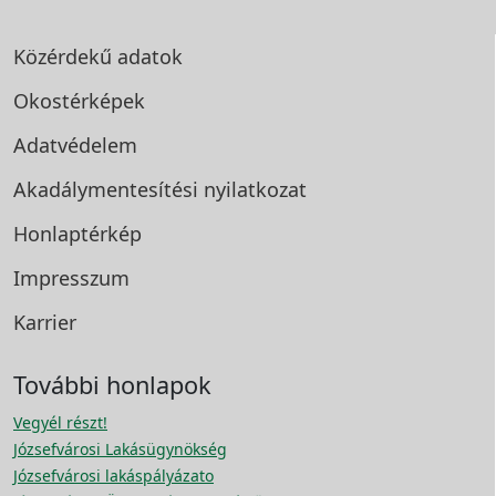
Közérdekű adatok
Okostérképek
Adatvédelem
Akadálymentesítési
nyilatkozat
Honlaptérkép
Impresszum
Karrier
További honlapok
Vegyél részt!
Józsefvárosi Lakásügynökség
Józsefvárosi lakáspályázato