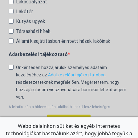
Lakáspályázat
Lakótér
Kutyás ügyek
Társasházi hírek
Állami kisajátításban érintett házak lakóinak
Adatkezelési tájékoztató
Önkéntesen hozzájárulok személyes adataim
kezeléséhez az
Adatkezelési tájékoztatóban
részletezetteknek megfelelően. Megértettem, hogy
hozzájárulásom visszavonására bármikor lehetőségem
van.
A leiratkozás a hírlevél alján található linkkel lesz lehetséges.
Feliratkozom!
Weboldalainkon sütiket és egyéb internetes
technológiákat használunk azért, hogy jobbá tegyük a
For the English Newsletter, click
HERE.