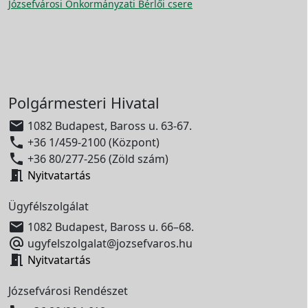
Józsefvárosi Önkormányzati Bérlői csere
Polgármesteri Hivatal

1082 Budapest, Baross u. 63-67.

+36 1/459-2100 (Központ)

+36 80/277-256 (Zöld szám)

Nyitvatartás
Ügyfélszolgálat

1082 Budapest, Baross u. 66–68.

ugyfelszolgalat@jozsefvaros.hu

Nyitvatartás
Józsefvárosi Rendészet