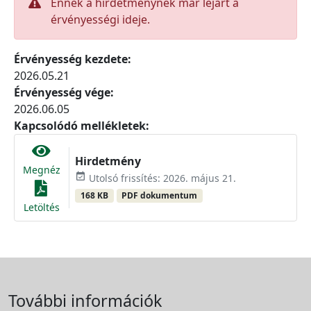
Ennek a hirdetménynek már lejárt a
érvényességi ideje.
Érvényesség kezdete:
2026.05.21
Érvényesség vége:
2026.06.05
Kapcsolódó mellékletek:
Hirdetmény
Megnéz
event_available
Utolsó frissítés: 2026. május 21.
168 KB
PDF dokumentum
Letöltés
További információk