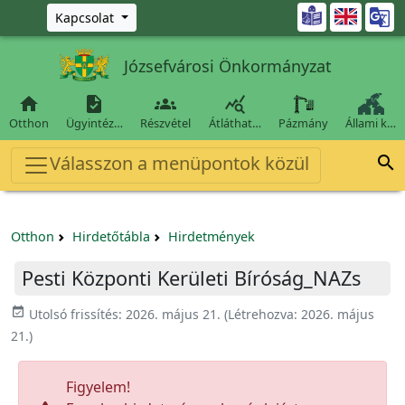
Ugrás a fő tartalomra

Kapcsolat
Józsefvárosi Önkormányzat




Otthon
Ügyintéz…
Részvétel
Átláthat…
Pázmány
Állami k…
Válasszon a menüpontok közül

Otthon
Hirdetőtábla
Hirdetmények
Pesti Központi Kerületi Bíróság_NAZs
event_available
Utolsó frissítés:
2026. május 21.
(Létrehozva:
2026. május
21.
)
Figyelem!