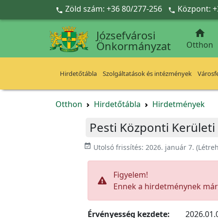
Ugrás a fő tartalomra
Zöld szám: +36 80/277-256
Központ: +



Józsefvárosi
Önkormányzat
Otthon
Hirdetőtábla
Szolgáltatások és intézmények
Városfe
Otthon
Hirdetőtábla
Hirdetmények
Pesti Központi Kerület
event_available
Utolsó frissítés:
2026. január 7.
(Létre
Figyelem!
Ennek a hirdetménynek már l
Érvényesség kezdete:
2026.01.