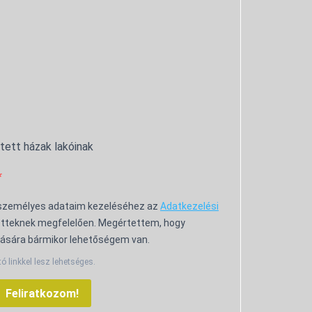
ntett házak lakóinak
 személyes adataim kezeléséhez az
Adatkezelési
tteknek megfelelően. Megértettem, hogy
ására bármikor lehetőségem van.
tó linkkel lesz lehetséges.
Feliratkozom!