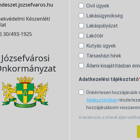
ndeszet.jozsefvaros.hu
Civil ügyek
Lakásügynökség
ekvédelmi Készenléti
lat
Lakáspályázat
6 30/493-1925
Lakótér
Kutyás ügyek
Józsefvárosi
Társasházi hírek
nkormányzat
Állami kisajátításban éri
Adatkezelési tájékoztató
Önkéntesen hozzájárulok
tájékoztatóban
részleteze
hozzájárulásom visszavon
A leiratkozás a hírlevél alján találha