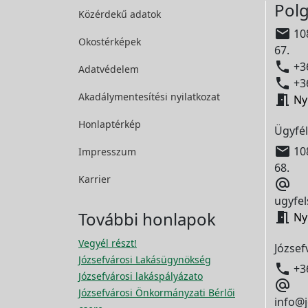
Polg
Közérdekű adatok

108
Okostérképek
67.

+36
Adatvédelem

+36
Akadálymentesítési
nyilatkozat

Ny
Honlaptérkép
Ügyfél

108
Impresszum
68.
Karrier

ugyfel
További honlapok

Ny
Vegyél részt!
József
Józsefvárosi Lakásügynökség

+3
Józsefvárosi lakáspályázato

Józsefvárosi Önkormányzati Bérlői
info@j