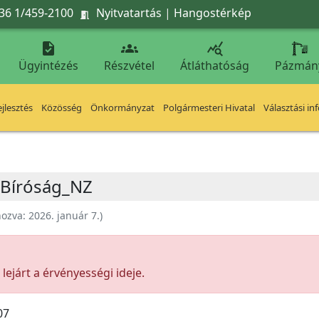
36 1/459-2100
Nyitvatartás
|
Hangostérkép




Ügyintézés
Részvétel
Átláthatóság
Pázmán
jlesztés
Közösség
Önkormányzat
Polgármesteri Hivatal
Választási in
i Bíróság_NZ
hozva:
2026. január 7.
)
ejárt a érvényességi ideje.
07