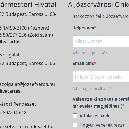
ármesteri Hivatal
A Józsefvárosi Önk
2 Budapest, Baross u. 63-
Iratkozzon fel a Józsefváro
 1/459-2100 (Központ)
Teljes név
 80/277-256 (Zöld szám)
itvatartás
Adja meg teljes nevét!
szolgálat
2 Budapest, Baross u. 66–
Email cím:
szolgalat@jozsefvaros.hu
Adja meg az email címét!
itvatartás
Válassza ki azokat a témá
városi Rendészet
hírlevelet megjelölhet.)
6 80/204-618
Általános hírek
Hogyan vehetek részt
ozsefvarosirendeszet.hu