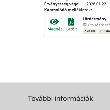
Érvényesség vége:
2026.01.22
Kapcsolódó mellékletek:
Hirdetmény
event_available
Utolsó frissít
Megnéz
Letölt
120 KB
PDF d
További információk