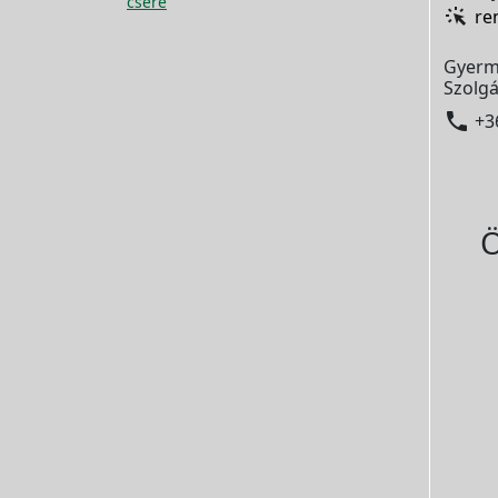
csere
re
Gyerm
Szolgá

+3
Ö