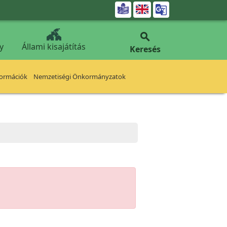


y
Állami kisajátítás
Keresés
formációk
Nemzetiségi Önkormányzatok