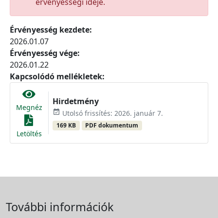
érvényességi ideje.
Érvényesség kezdete:
2026.01.07
Érvényesség vége:
2026.01.22
Kapcsolódó mellékletek:
Hirdetmény
Megnéz
event_available
Utolsó frissítés: 2026. január 7.
169 KB
PDF dokumentum
Letöltés
További információk