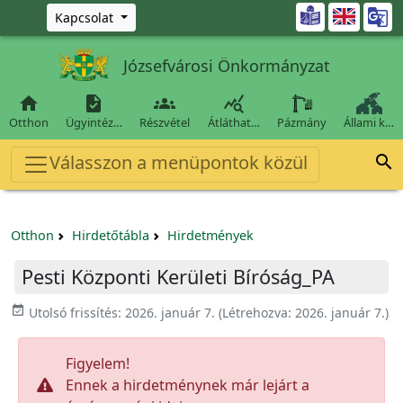
Ugrás a fő tartalomra

Kapcsolat
Józsefvárosi Önkormányzat




Otthon
Ügyintéz…
Részvétel
Átláthat…
Pázmány
Állami k…
Válasszon a menüpontok közül

Otthon
Hirdetőtábla
Hirdetmények
Pesti Központi Kerületi Bíróság_PA
event_available
Utolsó frissítés:
2026. január 7.
(Létrehozva:
2026. január 7.
)
Figyelem!
Ennek a hirdetménynek már lejárt a