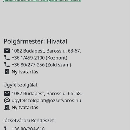
Polgármesteri Hivatal

1082 Budapest, Baross u. 63-67.

+36 1/459-2100 (Központ)

+36 80/277-256 (Zöld szám)

Nyitvatartás
Ügyfélszolgálat

1082 Budapest, Baross u. 66–68.

ugyfelszolgalat@jozsefvaros.hu

Nyitvatartás
Józsefvárosi Rendészet

+36 80/204-618