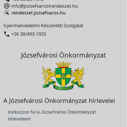

info@jozsefvarosirendeszet.hu
rendeszet.jozsefvaros.hu
Gyermekvédelmi Készenléti Szolgálat

+36 30/493-1925
Józsefvárosi Önkormányzat
A Józsefvárosi Önkormányzat hírlevelei
Iratkozzon fel a Józsefvárosi Önkormányzat
hírleveleire!