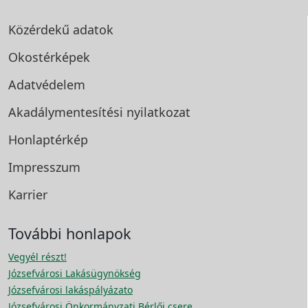
Közérdekű adatok
Okostérképek
Adatvédelem
Akadálymentesítési
nyilatkozat
Honlaptérkép
Impresszum
Karrier
További honlapok
Vegyél részt!
Józsefvárosi Lakásügynökség
Józsefvárosi lakáspályázato
Józsefvárosi Önkormányzati Bérlői csere