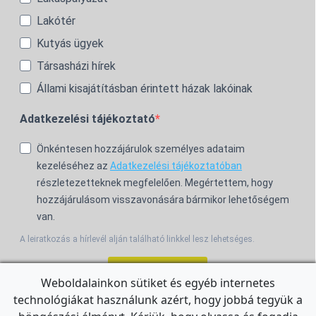
Lakótér
Kutyás ügyek
Társasházi hírek
Állami kisajátításban érintett házak lakóinak
Adatkezelési tájékoztató
Önkéntesen hozzájárulok személyes adataim
kezeléséhez az
Adatkezelési tájékoztatóban
részletezetteknek megfelelően. Megértettem, hogy
hozzájárulásom visszavonására bármikor lehetőségem
van.
A leiratkozás a hírlevél alján található linkkel lesz lehetséges.
Feliratkozom!
Weboldalainkon sütiket és egyéb internetes
technológiákat használunk azért, hogy jobbá tegyük a
For the English Newsletter, click
HERE.