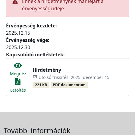
Ennek a hirdetménynek már lejárt a
érvényességi ideje.
Érvényesség kezdete:
2025.12.15
Érvényesség vége:
2025.12.30
Kapcsolódó mellékletek:
Hirdetmény
Megnéz
event_available
Utolsó frissítés: 2025. december 15.
221 KB
PDF dokumentum
Letöltés
További információk