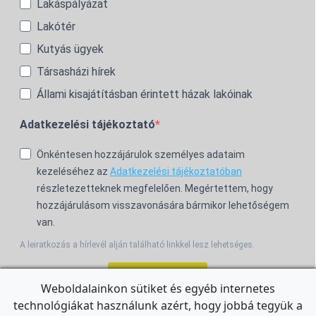
Lakáspályázat
Lakótér
Kutyás ügyek
Társasházi hírek
Állami kisajátításban érintett házak lakóinak
Adatkezelési tájékoztató
Önkéntesen hozzájárulok személyes adataim
kezeléséhez az
Adatkezelési tájékoztatóban
részletezetteknek megfelelően. Megértettem, hogy
hozzájárulásom visszavonására bármikor lehetőségem
van.
A leiratkozás a hírlevél alján található linkkel lesz lehetséges.
Feliratkozom!
Weboldalainkon sütiket és egyéb internetes
technológiákat használunk azért, hogy jobbá tegyük a
For the English Newsletter, click
HERE.