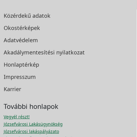
Közérdekű adatok
Okostérképek
Adatvédelem
Akadálymentesítési
nyilatkozat
Honlaptérkép
Impresszum
Karrier
További honlapok
Vegyél részt!
Józsefvárosi Lakásügynökség
Józsefvárosi lakáspályázato