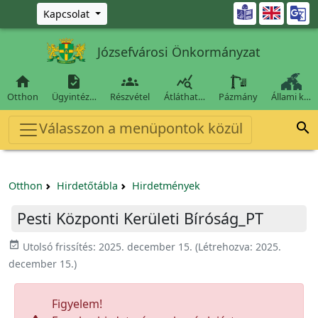
Ugrás a fő tartalomra

Kapcsolat
Józsefvárosi Önkormányzat




Otthon
Ügyintéz…
Részvétel
Átláthat…
Pázmány
Állami k…
Válasszon a menüpontok közül

Otthon
Hirdetőtábla
Hirdetmények
Pesti Központi Kerületi Bíróság_PT
event_available
Utolsó frissítés:
2025. december 15.
(Létrehozva:
2025.
december 15.
)
Figyelem!