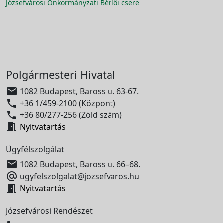
Józsefvárosi Önkormányzati Bérlői csere
Polgármesteri Hivatal

1082 Budapest, Baross u. 63-67.

+36 1/459-2100 (Központ)

+36 80/277-256 (Zöld szám)

Nyitvatartás
Ügyfélszolgálat

1082 Budapest, Baross u. 66–68.

ugyfelszolgalat@jozsefvaros.hu

Nyitvatartás
Józsefvárosi Rendészet