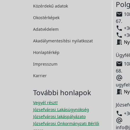
Polg
Közérdekű adatok

108
Okostérképek
67.

+36
Adatvédelem

+36
Akadálymentesítési
nyilatkozat

Ny
Honlaptérkép
Ügyfél

108
Impresszum
68.
Karrier

ugyfel
További honlapok

Ny
Vegyél részt!
József
Józsefvárosi Lakásügynökség

+3
Józsefvárosi lakáspályázato

Józsefvárosi Önkormányzati Bérlői
info@j