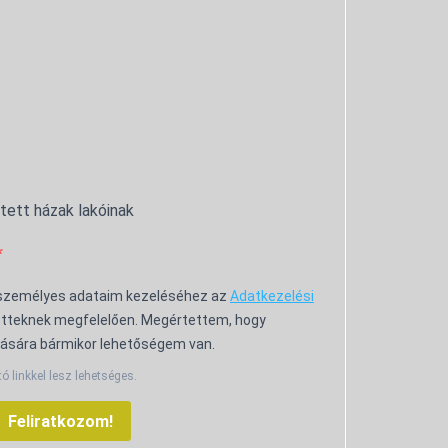
ntett házak lakóinak
 személyes adataim kezeléséhez az
Adatkezelési
tteknek megfelelően. Megértettem, hogy
ására bármikor lehetőségem van.
tó linkkel lesz lehetséges.
Feliratkozom!