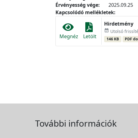
Érvényesség vége:
2025.09.25
Kapcsolódó mellékletek:
Hirdetmény
event_available
Utolsó frissít
Megnéz
Letölt
146 KB
PDF d
További információk