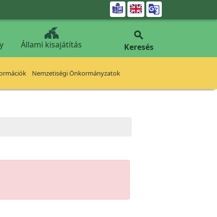


y
Állami kisajátítás
Keresés
formációk
Nemzetiségi Önkormányzatok