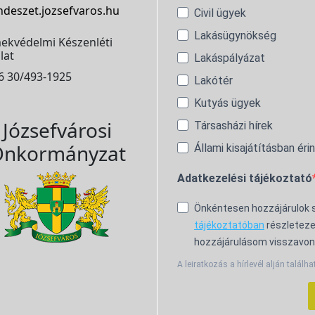
ndeszet.jozsefvaros.hu
Civil ügyek
Lakásügynökség
ekvédelmi Készenléti
lat
Lakáspályázat
6 30/493-1925
Lakótér
Kutyás ügyek
Józsefvárosi
Társasházi hírek
nkormányzat
Állami kisajátításban éri
Adatkezelési tájékoztató
Önkéntesen hozzájárulok
tájékoztatóban
részleteze
hozzájárulásom visszavon
A leiratkozás a hírlevél alján találha