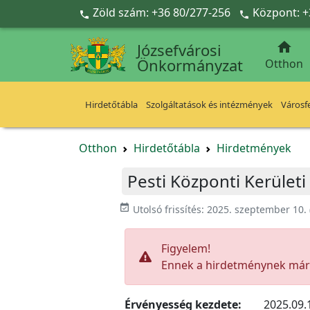
Ugrás a fő tartalomra
Zöld szám: +36 80/277-256
Központ: +



Józsefvárosi
Önkormányzat
Otthon
Hirdetőtábla
Szolgáltatások és intézmények
Városfe
Otthon
Hirdetőtábla
Hirdetmények
Pesti Központi Kerületi
event_available
Utolsó frissítés:
2025. szeptember 10.
Figyelem!
Ennek a hirdetménynek már l
Érvényesség kezdete:
2025.09.