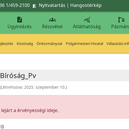
36 1/459-2100
Nyitvatartás
|
Hangostérkép




Ügyintézés
Részvétel
Átláthatóság
Pázmán
jlesztés
Közösség
Önkormányzat
Polgármesteri Hivatal
Választási in
 Bíróság_Pv
(Létrehozva:
2025. szeptember 10.
)
ejárt a érvényességi ideje.
10