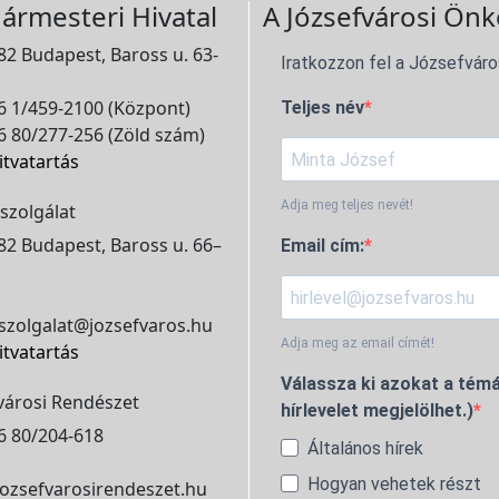
ármesteri Hivatal
A Józsefvárosi Önk
2 Budapest, Baross u. 63-
Iratkozzon fel a Józsefváro
 1/459-2100 (Központ)
Teljes név
 80/277-256 (Zöld szám)
itvatartás
Adja meg teljes nevét!
szolgálat
2 Budapest, Baross u. 66–
Email cím:
szolgalat@jozsefvaros.hu
Adja meg az email címét!
itvatartás
Válassza ki azokat a témá
városi Rendészet
hírlevelet megjelölhet.)
6 80/204-618
Általános hírek
Hogyan vehetek részt
ozsefvarosirendeszet.hu