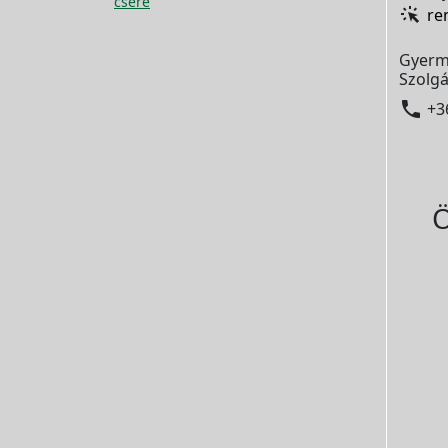
csere
re
Gyerm
Szolgá

+3
Ö