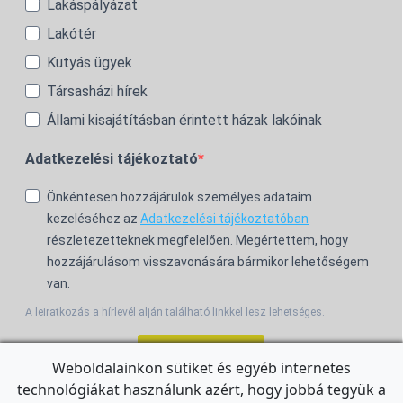
Lakáspályázat
Lakótér
Kutyás ügyek
Társasházi hírek
Állami kisajátításban érintett házak lakóinak
Adatkezelési tájékoztató
Önkéntesen hozzájárulok személyes adataim
kezeléséhez az
Adatkezelési tájékoztatóban
részletezetteknek megfelelően. Megértettem, hogy
hozzájárulásom visszavonására bármikor lehetőségem
van.
A leiratkozás a hírlevél alján található linkkel lesz lehetséges.
Feliratkozom!
Weboldalainkon sütiket és egyéb internetes
technológiákat használunk azért, hogy jobbá tegyük a
For the English Newsletter, click
HERE.