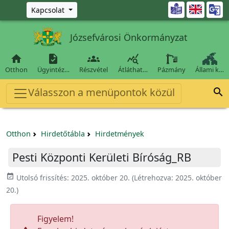
Ugrás a fő tartalomra

Kapcsolat
Józsefvárosi Önkormányzat




Otthon
Ügyintéz…
Részvétel
Átláthat…
Pázmány
Állami k…
Válasszon a menüpontok közül

Otthon
Hirdetőtábla
Hirdetmények
Pesti Központi Kerületi Bíróság_RB
event_available
Utolsó frissítés:
2025. október 20.
(Létrehozva:
2025. október
20.
)
Figyelem!