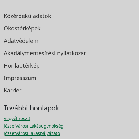
Közérdekű adatok
Okostérképek
Adatvédelem
Akadálymentesítési
nyilatkozat
Honlaptérkép
Impresszum
Karrier
További honlapok
Vegyél részt!
Józsefvárosi Lakásügynökség
Józsefvárosi lakáspályázato