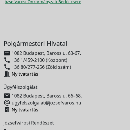
Józsefvárosi Önkormányzati Bérlői csere
Polgármesteri Hivatal

1082 Budapest, Baross u. 63-67.

+36 1/459-2100 (Központ)

+36 80/277-256 (Zöld szám)

Nyitvatartás
Ügyfélszolgálat

1082 Budapest, Baross u. 66–68.

ugyfelszolgalat@jozsefvaros.hu

Nyitvatartás
Józsefvárosi Rendészet