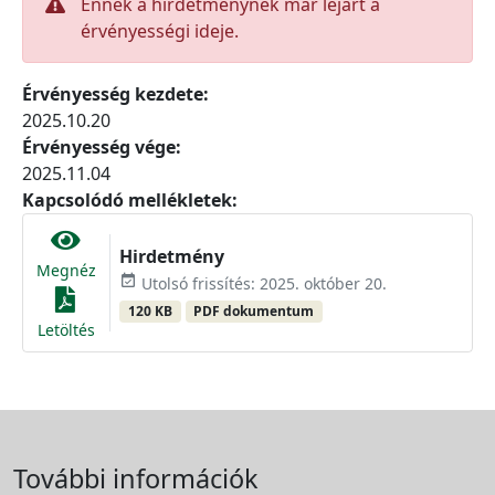
Ennek a hirdetménynek már lejárt a
érvényességi ideje.
Érvényesség kezdete:
2025.10.20
Érvényesség vége:
2025.11.04
Kapcsolódó mellékletek:
Hirdetmény
Megnéz
event_available
Utolsó frissítés: 2025. október 20.
120 KB
PDF dokumentum
Letöltés
További információk