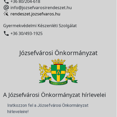

+36 80/204-618

info@jozsefvarosirendeszet.hu
rendeszet.jozsefvaros.hu
Gyermekvédelmi Készenléti Szolgálat

+36 30/493-1925
Józsefvárosi Önkormányzat
A Józsefvárosi Önkormányzat hírlevelei
Iratkozzon fel a Józsefvárosi Önkormányzat
hírleveleire!