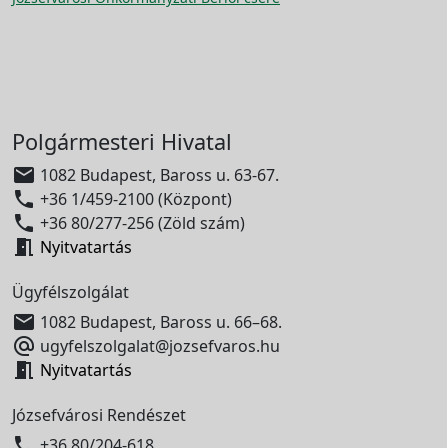
Polgármesteri Hivatal

1082 Budapest, Baross u. 63-67.

+36 1/459-2100 (Központ)

+36 80/277-256 (Zöld szám)

Nyitvatartás
Ügyfélszolgálat

1082 Budapest, Baross u. 66–68.

ugyfelszolgalat@jozsefvaros.hu

Nyitvatartás
Józsefvárosi Rendészet

+36 80/204-618