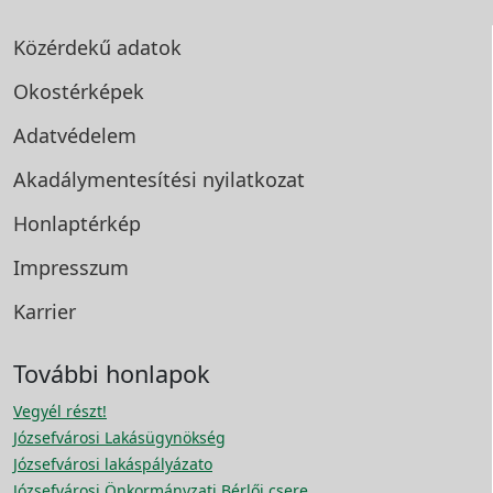
Közérdekű adatok
Okostérképek
Adatvédelem
Akadálymentesítési
nyilatkozat
Honlaptérkép
Impresszum
Karrier
További honlapok
Vegyél részt!
Józsefvárosi Lakásügynökség
Józsefvárosi lakáspályázato
Józsefvárosi Önkormányzati Bérlői csere