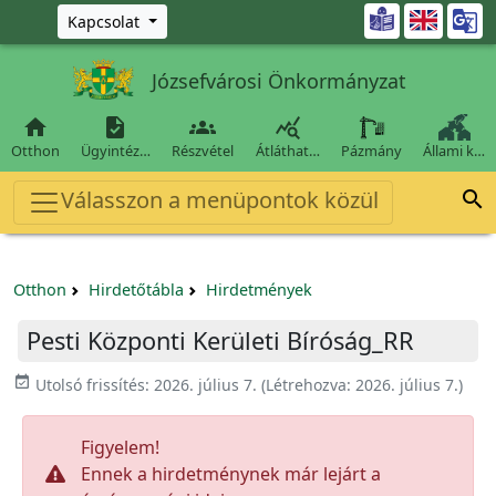
Ugrás a fő tartalomra

Kapcsolat
Józsefvárosi Önkormányzat




Otthon
Ügyintéz…
Részvétel
Átláthat…
Pázmány
Állami k…
Válasszon a menüpontok közül

Otthon
Hirdetőtábla
Hirdetmények
Pesti Központi Kerületi Bíróság_RR
event_available
Utolsó frissítés:
2026. július 7.
(Létrehozva:
2026. július 7.
)
Figyelem!
Ennek a hirdetménynek már lejárt a