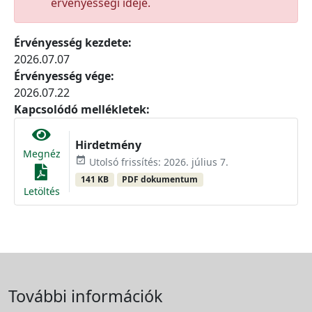
érvényességi ideje.
Érvényesség kezdete:
2026.07.07
Érvényesség vége:
2026.07.22
Kapcsolódó mellékletek:
Hirdetmény
Megnéz
event_available
Utolsó frissítés: 2026. július 7.
141 KB
PDF dokumentum
Letöltés
További információk