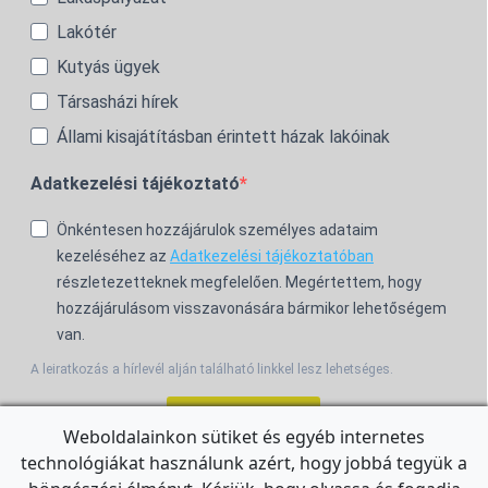
Lakótér
Kutyás ügyek
Társasházi hírek
Állami kisajátításban érintett házak lakóinak
Adatkezelési tájékoztató
Önkéntesen hozzájárulok személyes adataim
kezeléséhez az
Adatkezelési tájékoztatóban
részletezetteknek megfelelően. Megértettem, hogy
hozzájárulásom visszavonására bármikor lehetőségem
van.
A leiratkozás a hírlevél alján található linkkel lesz lehetséges.
Feliratkozom!
Weboldalainkon sütiket és egyéb internetes
technológiákat használunk azért, hogy jobbá tegyük a
For the English Newsletter, click
HERE.