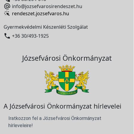

info@jozsefvarosirendeszet.hu
rendeszet.jozsefvaros.hu
Gyermekvédelmi Készenléti Szolgálat

+36 30/493-1925
Józsefvárosi Önkormányzat
A Józsefvárosi Önkormányzat hírlevelei
Iratkozzon fel a Józsefvárosi Önkormányzat
hírleveleire!