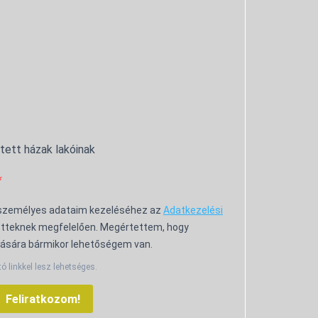
ntett házak lakóinak
 személyes adataim kezeléséhez az
Adatkezelési
tteknek megfelelően. Megértettem, hogy
ására bármikor lehetőségem van.
tó linkkel lesz lehetséges.
Feliratkozom!