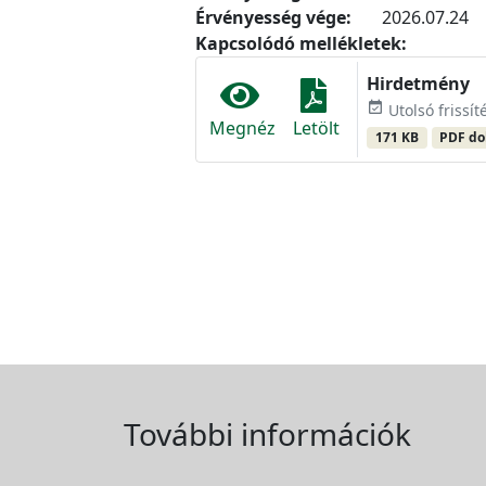
Érvényesség vége:
2026.07.24
Kapcsolódó mellékletek:
Hirdetmény
event_available
Utolsó frissíté
Megnéz
Letölt
171 KB
PDF d
További információk