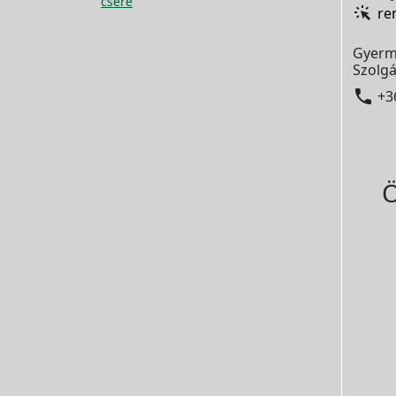
csere
re
Gyerm
Szolgá

+3
Ö