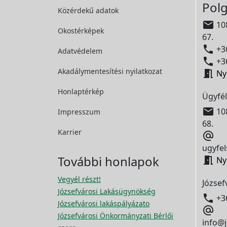
Polg
Közérdekű adatok

108
Okostérképek
67.

+36
Adatvédelem

+36
Akadálymentesítési
nyilatkozat

Ny
Honlaptérkép
Ügyfél

108
Impresszum
68.
Karrier

ugyfel
További honlapok

Ny
Vegyél részt!
József
Józsefvárosi Lakásügynökség

+3
Józsefvárosi lakáspályázato

Józsefvárosi Önkormányzati Bérlői
info@j