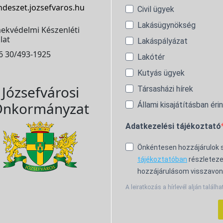
ndeszet.jozsefvaros.hu
Civil ügyek
Lakásügynökség
ekvédelmi Készenléti
lat
Lakáspályázat
6 30/493-1925
Lakótér
Kutyás ügyek
Józsefvárosi
Társasházi hírek
nkormányzat
Állami kisajátításban éri
Adatkezelési tájékoztató
Önkéntesen hozzájárulok
tájékoztatóban
részleteze
hozzájárulásom visszavon
A leiratkozás a hírlevél alján találha