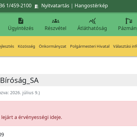
36 1/459-2100
Nyitvatartás
|
Hangostérkép




Ügyintézés
Részvétel
Átláthatóság
Pázmán
jlesztés
Közösség
Önkormányzat
Polgármesteri Hivatal
Választási in
 Bíróság_SA
ozva:
2026. július 9.
)
ejárt a érvényességi ideje.
09