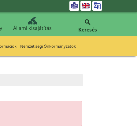


y
Állami kisajátítás
Keresés
formációk
Nemzetiségi Önkormányzatok