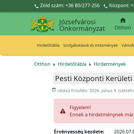
Ugrás a fő tartalomra
Zöld szám: +36 80/277-256
Központ: +



Józsefvárosi
Önkormányzat
Otthon
Hirdetőtábla
Szolgáltatások és intézmények
Városfe
Otthon
Hirdetőtábla
Hirdetmények
Pesti Központi Kerületi
event_available
Utolsó frissítés:
2026. július 9.
(Létreh
Figyelem!
Ennek a hirdetménynek már l
Érvényesség kezdete:
2026.07.