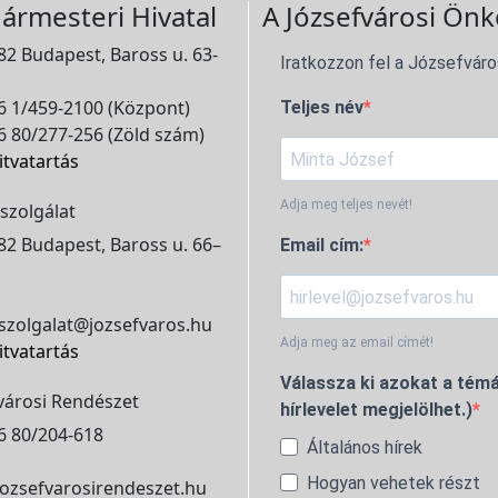
ármesteri Hivatal
A Józsefvárosi Önk
2 Budapest, Baross u. 63-
Iratkozzon fel a Józsefváro
 1/459-2100 (Központ)
Teljes név
 80/277-256 (Zöld szám)
itvatartás
Adja meg teljes nevét!
szolgálat
2 Budapest, Baross u. 66–
Email cím:
szolgalat@jozsefvaros.hu
Adja meg az email címét!
itvatartás
Válassza ki azokat a témá
városi Rendészet
hírlevelet megjelölhet.)
6 80/204-618
Általános hírek
Hogyan vehetek részt
ozsefvarosirendeszet.hu