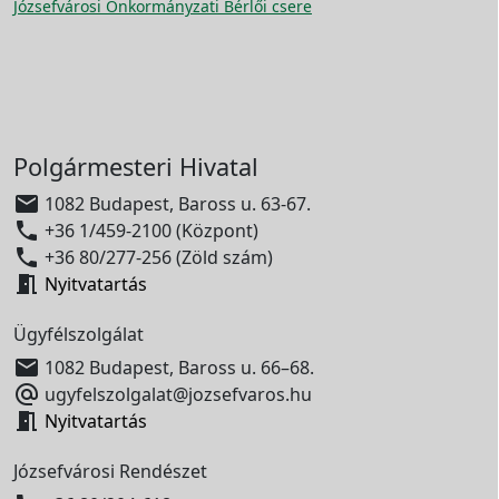
Józsefvárosi Önkormányzati Bérlői csere
Polgármesteri Hivatal

1082 Budapest, Baross u. 63-67.

+36 1/459-2100 (Központ)

+36 80/277-256 (Zöld szám)

Nyitvatartás
Ügyfélszolgálat

1082 Budapest, Baross u. 66–68.

ugyfelszolgalat@jozsefvaros.hu

Nyitvatartás
Józsefvárosi Rendészet