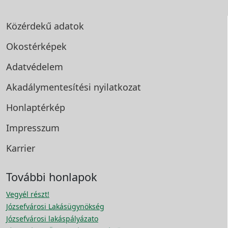
Közérdekű adatok
Okostérképek
Adatvédelem
Akadálymentesítési
nyilatkozat
Honlaptérkép
Impresszum
Karrier
További honlapok
Vegyél részt!
Józsefvárosi Lakásügynökség
Józsefvárosi lakáspályázato