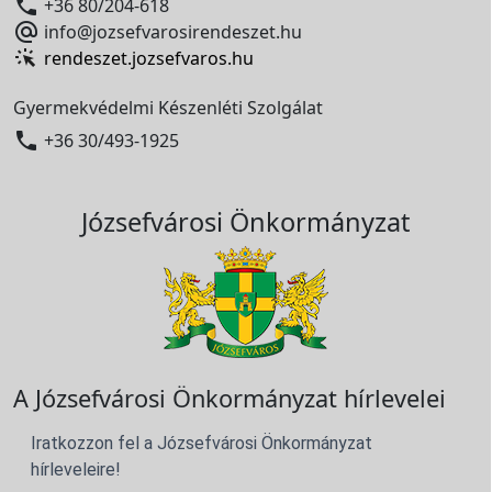

+36 80/204-618

info@jozsefvarosirendeszet.hu
rendeszet.jozsefvaros.hu
Gyermekvédelmi Készenléti Szolgálat

+36 30/493-1925
Józsefvárosi Önkormányzat
A Józsefvárosi Önkormányzat hírlevelei
Iratkozzon fel a Józsefvárosi Önkormányzat
hírleveleire!