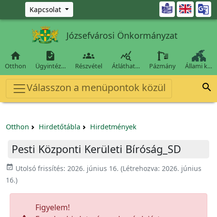
Ugrás a fő tartalomra

Kapcsolat
Józsefvárosi Önkormányzat




Otthon
Ügyintéz…
Részvétel
Átláthat…
Pázmány
Állami k…
Válasszon a menüpontok közül

Otthon
Hirdetőtábla
Hirdetmények
Pesti Központi Kerületi Bíróság_SD
event_available
Utolsó frissítés:
2026. június 16.
(Létrehozva:
2026. június
16.
)
Figyelem!