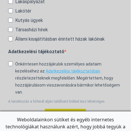
Lakáspályázat
Lakótér
Kutyás ügyek
Társasházi hírek
Állami kisajátításban érintett házak lakóinak
Adatkezelési tájékoztató
Önkéntesen hozzájárulok személyes adataim
kezeléséhez az
Adatkezelési tájékoztatóban
részletezetteknek megfelelően. Megértettem, hogy
hozzájárulásom visszavonására bármikor lehetőségem
van.
A leiratkozás a hírlevél alján található linkkel lesz lehetséges.
Feliratkozom!
Weboldalainkon sütiket és egyéb internetes
technológiákat használunk azért, hogy jobbá tegyük a
For the English Newsletter, click
HERE.