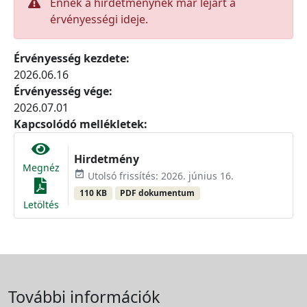
Ennek a hirdetménynek már lejárt a
érvényességi ideje.
Érvényesség kezdete:
2026.06.16
Érvényesség vége:
2026.07.01
Kapcsolódó mellékletek:
Hirdetmény
Megnéz
event_available
Utolsó frissítés: 2026. június 16.
110 KB
PDF dokumentum
Letöltés
További információk