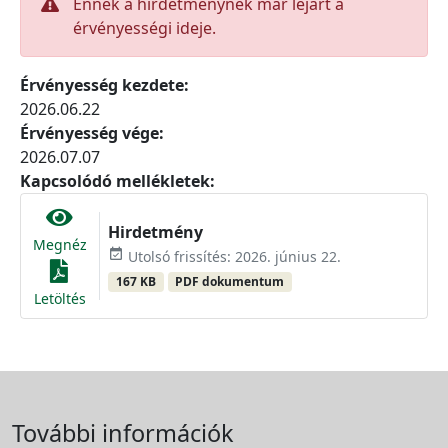
Ennek a hirdetménynek már lejárt a
érvényességi ideje.
Érvényesség kezdete:
2026.06.22
Érvényesség vége:
2026.07.07
Kapcsolódó mellékletek:
Hirdetmény
Megnéz
event_available
Utolsó frissítés: 2026. június 22.
167 KB
PDF dokumentum
Letöltés
További információk