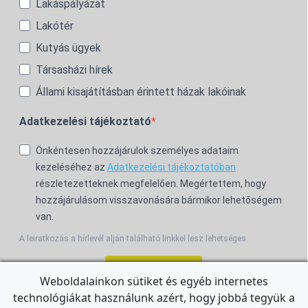
Lakáspályázat
Lakótér
Kutyás ügyek
Társasházi hírek
Állami kisajátításban érintett házak lakóinak
Adatkezelési tájékoztató
Önkéntesen hozzájárulok személyes adataim
kezeléséhez az
Adatkezelési tájékoztatóban
részletezetteknek megfelelően. Megértettem, hogy
hozzájárulásom visszavonására bármikor lehetőségem
van.
A leiratkozás a hírlevél alján található linkkel lesz lehetséges.
Feliratkozom!
Weboldalainkon sütiket és egyéb internetes
technológiákat használunk azért, hogy jobbá tegyük a
For the English Newsletter, click
HERE.