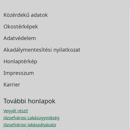
Közérdekű adatok
Okostérképek
Adatvédelem
Akadálymentesítési
nyilatkozat
Honlaptérkép
Impresszum
Karrier
További honlapok
Vegyél részt!
Józsefvárosi Lakásügynökség
Józsefvárosi lakáspályázato