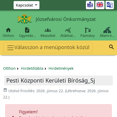
Ugrás a fő tartalomra

Kapcsolat
Józsefvárosi Önkormányzat




Otthon
Ügyintéz…
Részvétel
Átláthat…
Pázmány
Állami k…
Válasszon a menüpontok közül

Otthon
Hirdetőtábla
Hirdetmények
Pesti Központi Kerületi Bíróság_Sj
event_available
Utolsó frissítés:
2026. június 22.
(Létrehozva:
2026. június
22.
)
Figyelem!