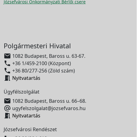
Józsefvárosi Önkormányzati Bérlői csere
Polgármesteri Hivatal

1082 Budapest, Baross u. 63-67.

+36 1/459-2100 (Központ)

+36 80/277-256 (Zöld szám)

Nyitvatartás
Ügyfélszolgálat

1082 Budapest, Baross u. 66–68.

ugyfelszolgalat@jozsefvaros.hu

Nyitvatartás
Józsefvárosi Rendészet