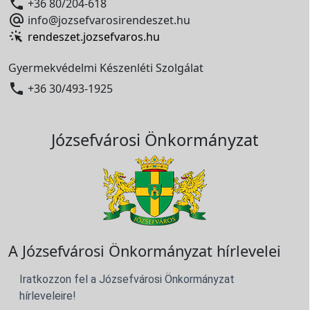

+36 80/204-618

info@jozsefvarosirendeszet.hu
rendeszet.jozsefvaros.hu
Gyermekvédelmi Készenléti Szolgálat

+36 30/493-1925
Józsefvárosi Önkormányzat
A Józsefvárosi Önkormányzat hírlevelei
Iratkozzon fel a Józsefvárosi Önkormányzat
hírleveleire!