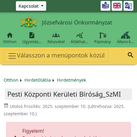
Ugrás a fő tartalomra

Kapcsolat
Józsefvárosi Önkormányzat




Otthon
Ügyintéz…
Részvétel
Átláthat…
Pázmány
Állami k…
Válasszon a menüpontok közül

Otthon
Hirdetőtábla
Hirdetmények
Pesti Központi Kerületi Bíróság_SzMI
event_available
Utolsó frissítés:
2025. szeptember 10.
(Létrehozva:
2025.
szeptember 10.
)
Figyelem!