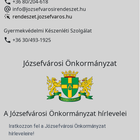

+36 80/204-618

info@jozsefvarosirendeszet.hu
rendeszet.jozsefvaros.hu
Gyermekvédelmi Készenléti Szolgálat

+36 30/493-1925
Józsefvárosi Önkormányzat
A Józsefvárosi Önkormányzat hírlevelei
Iratkozzon fel a Józsefvárosi Önkormányzat
hírleveleire!