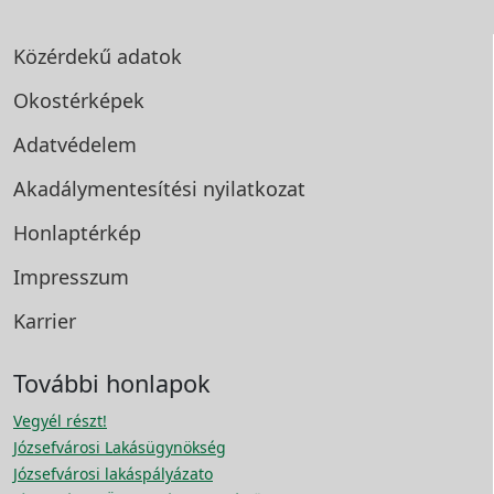
Közérdekű adatok
Okostérképek
Adatvédelem
Akadálymentesítési
nyilatkozat
Honlaptérkép
Impresszum
Karrier
További honlapok
Vegyél részt!
Józsefvárosi Lakásügynökség
Józsefvárosi lakáspályázato