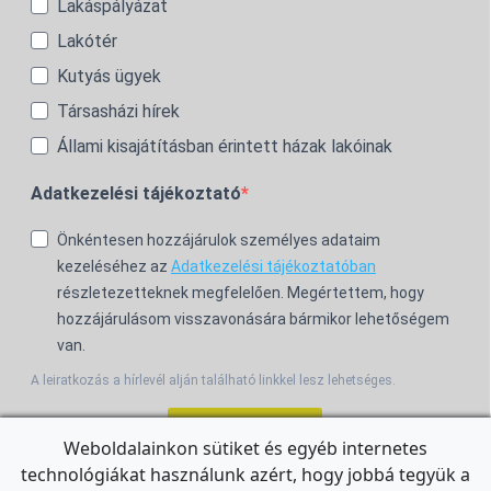
Lakáspályázat
Lakótér
Kutyás ügyek
Társasházi hírek
Állami kisajátításban érintett házak lakóinak
Adatkezelési tájékoztató
Önkéntesen hozzájárulok személyes adataim
kezeléséhez az
Adatkezelési tájékoztatóban
részletezetteknek megfelelően. Megértettem, hogy
hozzájárulásom visszavonására bármikor lehetőségem
van.
A leiratkozás a hírlevél alján található linkkel lesz lehetséges.
Feliratkozom!
Weboldalainkon sütiket és egyéb internetes
technológiákat használunk azért, hogy jobbá tegyük a
For the English Newsletter, click
HERE.