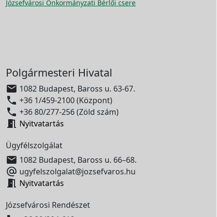
Józsefvárosi Önkormányzati Bérlői csere
Polgármesteri Hivatal

1082 Budapest, Baross u. 63-67.

+36 1/459-2100 (Központ)

+36 80/277-256 (Zöld szám)

Nyitvatartás
Ügyfélszolgálat

1082 Budapest, Baross u. 66–68.

ugyfelszolgalat@jozsefvaros.hu

Nyitvatartás
Józsefvárosi Rendészet