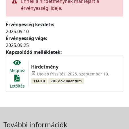
Ennek a hirdetménynek már lejárt a
érvényességi ideje.
Érvényesség kezdete:
2025.09.10
Érvényesség vége:
2025.09.25
Kapcsolódó mellékletek:
Hirdetmény
Megnéz
event_available
Utolsó frissítés: 2025. szeptember 10.
114 KB
PDF dokumentum
Letöltés
További információk