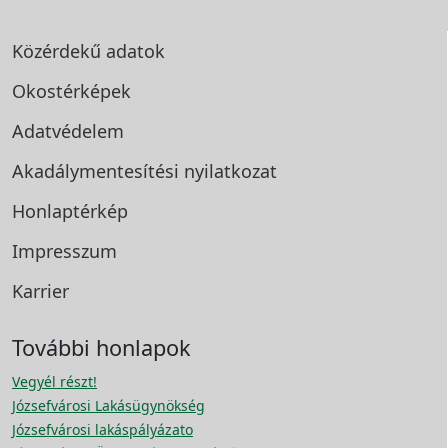
Közérdekű adatok
Okostérképek
Adatvédelem
Akadálymentesítési
nyilatkozat
Honlaptérkép
Impresszum
Karrier
További honlapok
Vegyél részt!
Józsefvárosi Lakásügynökség
Józsefvárosi lakáspályázato