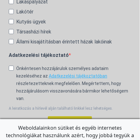
Lakáspályázat
Lakótér
Kutyás ügyek
Társasházi hírek
Állami kisajátításban érintett házak lakóinak
Adatkezelési tájékoztató
Önkéntesen hozzájárulok személyes adataim
kezeléséhez az
Adatkezelési tájékoztatóban
részletezetteknek megfelelően. Megértettem, hogy
hozzájárulásom visszavonására bármikor lehetőségem
van.
A leiratkozás a hírlevél alján található linkkel lesz lehetséges.
Feliratkozom!
Weboldalainkon sütiket és egyéb internetes
technológiákat használunk azért, hogy jobbá tegyük a
For the English Newsletter, click
HERE.