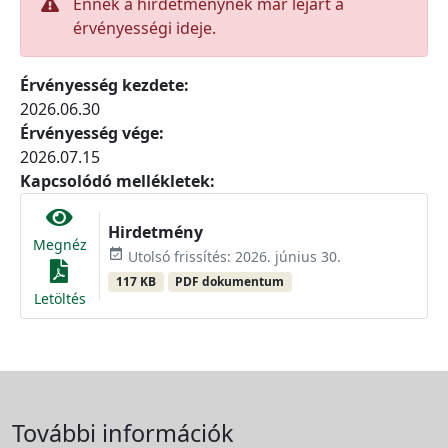
Ennek a hirdetménynek már lejárt a
érvényességi ideje.
Érvényesség kezdete:
2026.06.30
Érvényesség vége:
2026.07.15
Kapcsolódó mellékletek:
Hirdetmény
Megnéz
event_available
Utolsó frissítés: 2026. június 30.
117 KB
PDF dokumentum
Letöltés
További információk