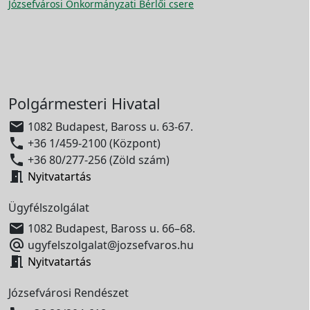
Józsefvárosi Önkormányzati Bérlői csere
Polgármesteri Hivatal

1082 Budapest, Baross u. 63-67.

+36 1/459-2100 (Központ)

+36 80/277-256 (Zöld szám)

Nyitvatartás
Ügyfélszolgálat

1082 Budapest, Baross u. 66–68.

ugyfelszolgalat@jozsefvaros.hu

Nyitvatartás
Józsefvárosi Rendészet