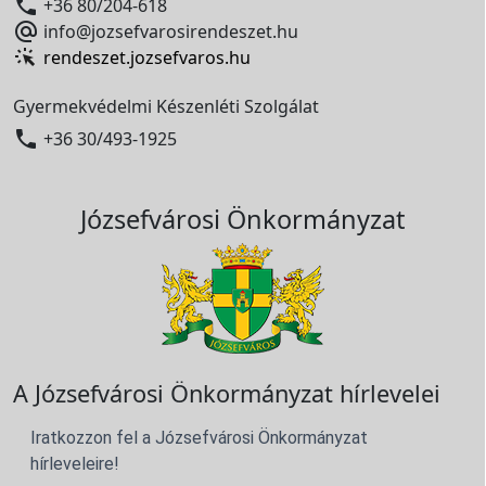

+36 80/204-618

info@jozsefvarosirendeszet.hu
rendeszet.jozsefvaros.hu
Gyermekvédelmi Készenléti Szolgálat

+36 30/493-1925
Józsefvárosi Önkormányzat
A Józsefvárosi Önkormányzat hírlevelei
Iratkozzon fel a Józsefvárosi Önkormányzat
hírleveleire!