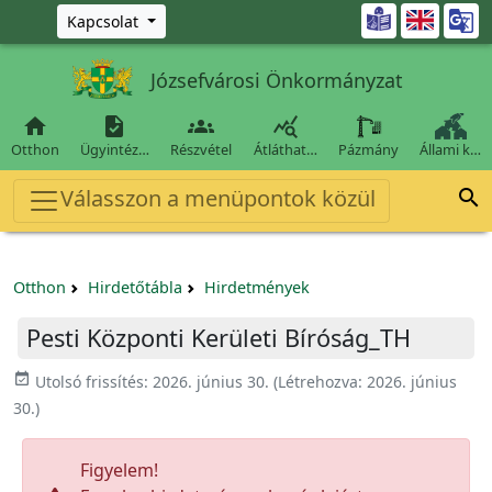
Ugrás a fő tartalomra

Kapcsolat
Józsefvárosi Önkormányzat




Otthon
Ügyintéz…
Részvétel
Átláthat…
Pázmány
Állami k…
Válasszon a menüpontok közül

Otthon
Hirdetőtábla
Hirdetmények
Pesti Központi Kerületi Bíróság_TH
event_available
Utolsó frissítés:
2026. június 30.
(Létrehozva:
2026. június
30.
)
Figyelem!