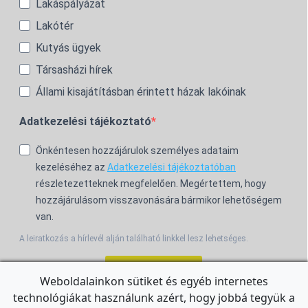
Lakáspályázat
Lakótér
Kutyás ügyek
Társasházi hírek
Állami kisajátításban érintett házak lakóinak
Adatkezelési tájékoztató
Önkéntesen hozzájárulok személyes adataim
kezeléséhez az
Adatkezelési tájékoztatóban
részletezetteknek megfelelően. Megértettem, hogy
hozzájárulásom visszavonására bármikor lehetőségem
van.
A leiratkozás a hírlevél alján található linkkel lesz lehetséges.
Feliratkozom!
Weboldalainkon sütiket és egyéb internetes
technológiákat használunk azért, hogy jobbá tegyük a
For the English Newsletter, click
HERE.