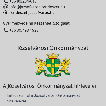

+36 80/204-618

info@jozsefvarosirendeszet.hu
rendeszet.jozsefvaros.hu
Gyermekvédelmi Készenléti Szolgálat

+36 30/493-1925
Józsefvárosi Önkormányzat
A Józsefvárosi Önkormányzat hírlevelei
Iratkozzon fel a Józsefvárosi Önkormányzat
hírleveleire!