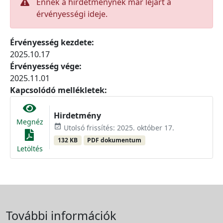
Ennek a hirdetménynek már lejárt a
érvényességi ideje.
Érvényesség kezdete:
2025.10.17
Érvényesség vége:
2025.11.01
Kapcsolódó mellékletek:
Hirdetmény
Megnéz
event_available
Utolsó frissítés: 2025. október 17.
132 KB
PDF dokumentum
Letöltés
További információk