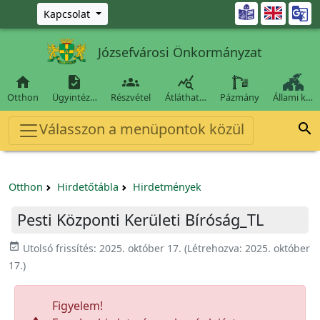
Ugrás a fő tartalomra

Kapcsolat
Józsefvárosi Önkormányzat




Otthon
Ügyintéz…
Részvétel
Átláthat…
Pázmány
Állami k…
Válasszon a menüpontok közül

Otthon
Hirdetőtábla
Hirdetmények
Pesti Központi Kerületi Bíróság_TL
event_available
Utolsó frissítés:
2025. október 17.
(Létrehozva:
2025. október
17.
)
Figyelem!