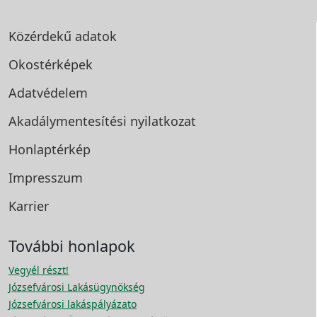
Közérdekű adatok
Okostérképek
Adatvédelem
Akadálymentesítési
nyilatkozat
Honlaptérkép
Impresszum
Karrier
További honlapok
Vegyél részt!
Józsefvárosi Lakásügynökség
Józsefvárosi lakáspályázato