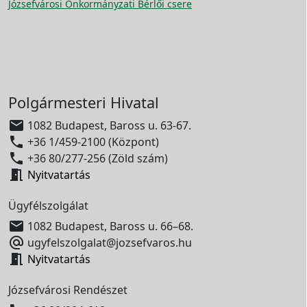
Józsefvárosi Önkormányzati Bérlői csere
Polgármesteri Hivatal

1082 Budapest, Baross u. 63-67.

+36 1/459-2100 (Központ)

+36 80/277-256 (Zöld szám)

Nyitvatartás
Ügyfélszolgálat

1082 Budapest, Baross u. 66–68.

ugyfelszolgalat@jozsefvaros.hu

Nyitvatartás
Józsefvárosi Rendészet