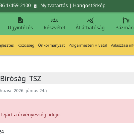
36 1/459-2100
Nyitvatartás
|
Hangostérkép




Ügyintézés
Részvétel
Átláthatóság
Pázmán
jlesztés
Közösség
Önkormányzat
Polgármesteri Hivatal
Választási in
i Bíróság_TSZ
ehozva:
2026. június 24.
)
ejárt a érvényességi ideje.
24