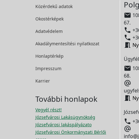
Polg
Közérdekű adatok

108
Okostérképek
67.

+36
Adatvédelem

+36
Akadálymentesítési
nyilatkozat

Ny
Honlaptérkép
Ügyfél

108
Impresszum
68.
Karrier

ugyfel
További honlapok

Ny
Vegyél részt!
József
Józsefvárosi Lakásügynökség

+3
Józsefvárosi lakáspályázato

Józsefvárosi Önkormányzati Bérlői
info@j