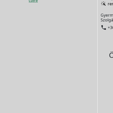
csere
re
Gyerm
Szolgá

+3
Ö