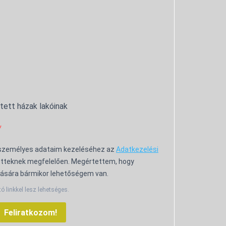
ntett házak lakóinak
 személyes adataim kezeléséhez az
Adatkezelési
tteknek megfelelően. Megértettem, hogy
ására bármikor lehetőségem van.
tó linkkel lesz lehetséges.
Feliratkozom!