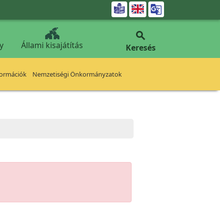


y
Állami kisajátítás
Keresés
formációk
Nemzetiségi Önkormányzatok