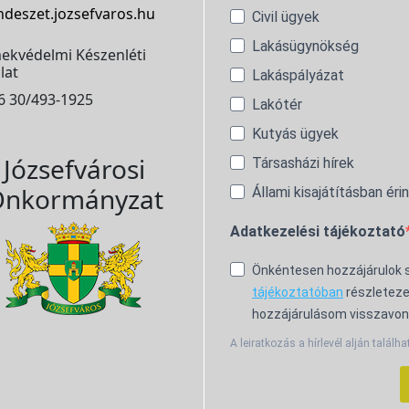
ndeszet.jozsefvaros.hu
Civil ügyek
Lakásügynökség
ekvédelmi Készenléti
lat
Lakáspályázat
6 30/493-1925
Lakótér
Kutyás ügyek
Józsefvárosi
Társasházi hírek
nkormányzat
Állami kisajátításban éri
Adatkezelési tájékoztató
Önkéntesen hozzájárulok
tájékoztatóban
részleteze
hozzájárulásom visszavon
A leiratkozás a hírlevél alján találha