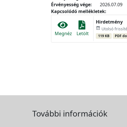
Érvényesség vége:
2026.07.09
Kapcsolódó mellékletek:
Hirdetmény
event_available
Utolsó frissít
Megnéz
Letölt
119 KB
PDF d
További információk