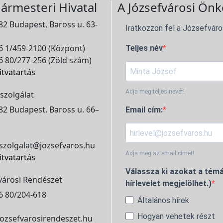
ármesteri Hivatal
A Józsefvárosi Önk
2 Budapest, Baross u. 63-
Iratkozzon fel a Józsefváro
 1/459-2100 (Központ)
Teljes név
 80/277-256 (Zöld szám)
itvatartás
Adja meg teljes nevét!
szolgálat
2 Budapest, Baross u. 66–
Email cím:
szolgalat@jozsefvaros.hu
Adja meg az email címét!
itvatartás
Válassza ki azokat a témá
városi Rendészet
hírlevelet megjelölhet.)
6 80/204-618
Általános hírek
Hogyan vehetek részt
ozsefvarosirendeszet.hu