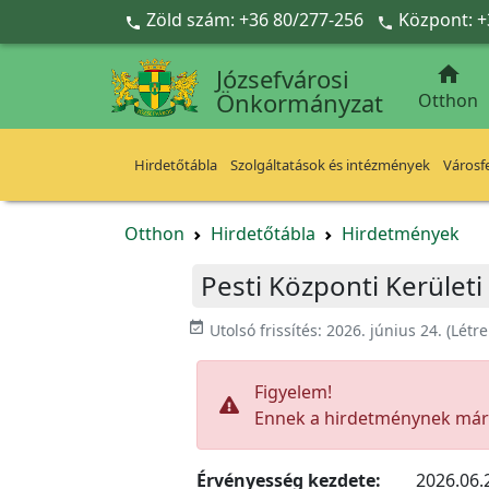
Ugrás a fő tartalomra
Zöld szám: +36 80/277-256
Központ: +



Józsefvárosi
Önkormányzat
Otthon
Hirdetőtábla
Szolgáltatások és intézmények
Városfe
Otthon
Hirdetőtábla
Hirdetmények
Pesti Központi Kerület
event_available
Utolsó frissítés:
2026. június 24.
(Létr
Figyelem!
Ennek a hirdetménynek már l
Érvényesség kezdete:
2026.06.