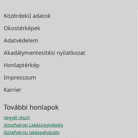
Közérdekű adatok
Okostérképek
Adatvédelem
Akadálymentesítési
nyilatkozat
Honlaptérkép
Impresszum
Karrier
További honlapok
Vegyél részt!
Józsefvárosi Lakásügynökség
Józsefvárosi lakáspályázato