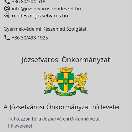

+36 80/204-618

info@jozsefvarosirendeszet.hu
rendeszet.jozsefvaros.hu
Gyermekvédelmi Készenléti Szolgálat

+36 30/493-1925
Józsefvárosi Önkormányzat
A Józsefvárosi Önkormányzat hírlevelei
Iratkozzon fel a Józsefvárosi Önkormányzat
hírleveleire!