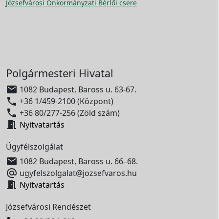
Józsefvárosi Önkormányzati Bérlői csere
Polgármesteri Hivatal

1082 Budapest, Baross u. 63-67.

+36 1/459-2100 (Központ)

+36 80/277-256 (Zöld szám)

Nyitvatartás
Ügyfélszolgálat

1082 Budapest, Baross u. 66–68.

ugyfelszolgalat@jozsefvaros.hu

Nyitvatartás
Józsefvárosi Rendészet