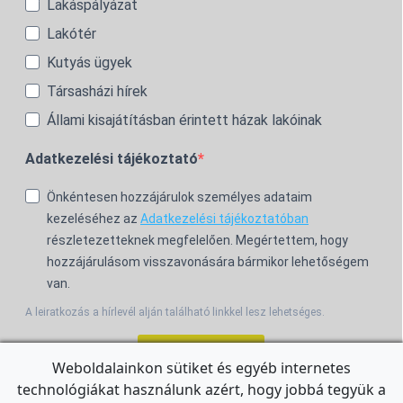
Lakáspályázat
Lakótér
Kutyás ügyek
Társasházi hírek
Állami kisajátításban érintett házak lakóinak
Adatkezelési tájékoztató
Önkéntesen hozzájárulok személyes adataim
kezeléséhez az
Adatkezelési tájékoztatóban
részletezetteknek megfelelően. Megértettem, hogy
hozzájárulásom visszavonására bármikor lehetőségem
van.
A leiratkozás a hírlevél alján található linkkel lesz lehetséges.
Feliratkozom!
Weboldalainkon sütiket és egyéb internetes
technológiákat használunk azért, hogy jobbá tegyük a
For the English Newsletter, click
HERE.