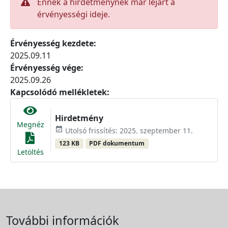
Ennek a hirdetménynek már lejárt a
érvényességi ideje.
Érvényesség kezdete:
2025.09.11
Érvényesség vége:
2025.09.26
Kapcsolódó mellékletek:
Hirdetmény
Megnéz
event_available
Utolsó frissítés: 2025. szeptember 11.
123 KB
PDF dokumentum
Letöltés
További információk