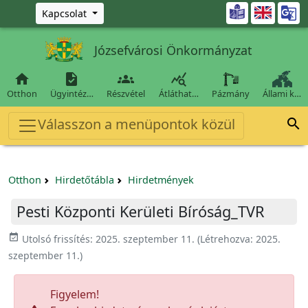
Ugrás a fő tartalomra

Kapcsolat
Józsefvárosi Önkormányzat




Otthon
Ügyintéz…
Részvétel
Átláthat…
Pázmány
Állami k…
Válasszon a menüpontok közül

Otthon
Hirdetőtábla
Hirdetmények
Pesti Központi Kerületi Bíróság_TVR
event_available
Utolsó frissítés:
2025. szeptember 11.
(Létrehozva:
2025.
szeptember 11.
)
Figyelem!