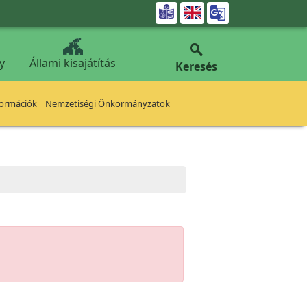


y
Állami kisajátítás
Keresés
formációk
Nemzetiségi Önkormányzatok