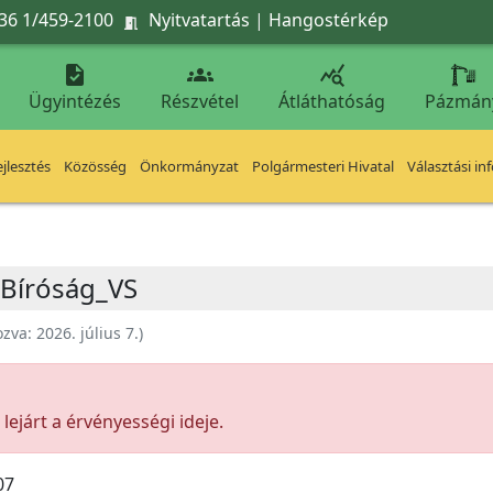
36 1/459-2100
Nyitvatartás
|
Hangostérkép




Ügyintézés
Részvétel
Átláthatóság
Pázmán
jlesztés
Közösség
Önkormányzat
Polgármesteri Hivatal
Választási in
 Bíróság_VS
ozva:
2026. július 7.
)
ejárt a érvényességi ideje.
07