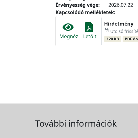
Érvényesség vége:
2026.07.22
Kapcsolódó mellékletek:
Hirdetmény
event_available
Utolsó frissíté
Megnéz
Letölt
120 KB
PDF d
További információk