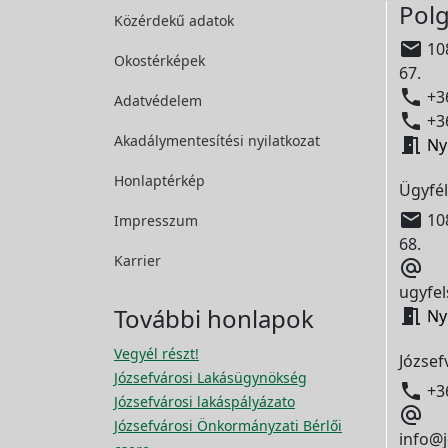
Polg
Közérdekű adatok

108
Okostérképek
67.

+36
Adatvédelem

+36
Akadálymentesítési
nyilatkozat

Ny
Honlaptérkép
Ügyfél

108
Impresszum
68.
Karrier

ugyfel
További honlapok

Ny
Vegyél részt!
József
Józsefvárosi Lakásügynökség

+3
Józsefvárosi lakáspályázato

Józsefvárosi Önkormányzati Bérlői
info@j