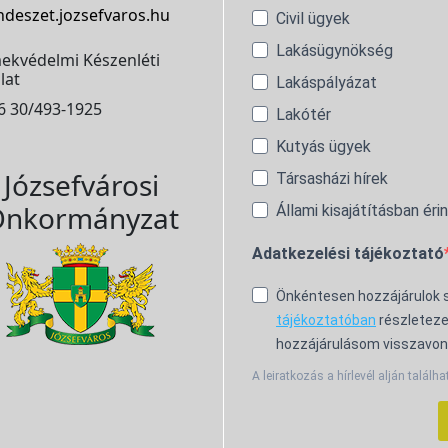
ndeszet.jozsefvaros.hu
Civil ügyek
Lakásügynökség
ekvédelmi Készenléti
lat
Lakáspályázat
6 30/493-1925
Lakótér
Kutyás ügyek
Józsefvárosi
Társasházi hírek
nkormányzat
Állami kisajátításban éri
Adatkezelési tájékoztató
Önkéntesen hozzájárulok
tájékoztatóban
részleteze
hozzájárulásom visszavon
A leiratkozás a hírlevél alján találha