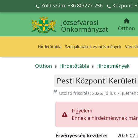
Ugrás a fő tartalomra
Zöld szám: +36 80/277-256
Központ: +



Józsefvárosi
Önkormányzat
Otthon
Hirdetőtábla
Szolgáltatások és intézmények
Városfe
Otthon
Hirdetőtábla
Hirdetmények
Pesti Központi Kerületi
event_available
Utolsó frissítés:
2026. július 7.
(Létreh
Figyelem!
Ennek a hirdetménynek már l
Érvényesség kezdete:
2026.07.