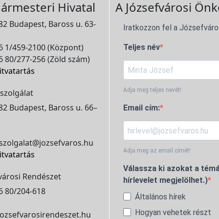
ármesteri Hivatal
A Józsefvárosi Önk
2 Budapest, Baross u. 63-
Iratkozzon fel a Józsefváro
 1/459-2100 (Központ)
Teljes név
 80/277-256 (Zöld szám)
itvatartás
Adja meg teljes nevét!
szolgálat
2 Budapest, Baross u. 66–
Email cím:
szolgalat@jozsefvaros.hu
Adja meg az email címét!
itvatartás
Válassza ki azokat a témá
városi Rendészet
hírlevelet megjelölhet.)
6 80/204-618
Általános hírek
Hogyan vehetek részt
ozsefvarosirendeszet.hu