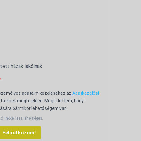
ntett házak lakóinak
 személyes adataim kezeléséhez az
Adatkezelési
tteknek megfelelően. Megértettem, hogy
ására bármikor lehetőségem van.
tó linkkel lesz lehetséges.
Feliratkozom!