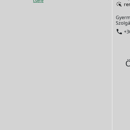
csere
re
Gyerm
Szolgá

+3
Ö